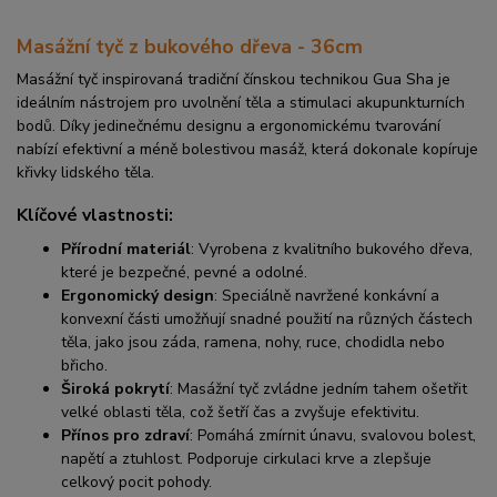
Masážní tyč z bukového dřeva - 36cm
Masážní tyč inspirovaná tradiční čínskou technikou Gua Sha je
ideálním nástrojem pro uvolnění těla a stimulaci akupunkturních
bodů. Díky jedinečnému designu a ergonomickému tvarování
nabízí efektivní a méně bolestivou masáž, která dokonale kopíruje
křivky lidského těla.
Klíčové vlastnosti:
Přírodní materiál
: Vyrobena z kvalitního bukového dřeva,
které je bezpečné, pevné a odolné.
Ergonomický design
: Speciálně navržené konkávní a
konvexní části umožňují snadné použití na různých částech
těla, jako jsou záda, ramena, nohy, ruce, chodidla nebo
břicho.
Široká pokrytí
: Masážní tyč zvládne jedním tahem ošetřit
velké oblasti těla, což šetří čas a zvyšuje efektivitu.
Přínos pro zdraví
: Pomáhá zmírnit únavu, svalovou bolest,
napětí a ztuhlost. Podporuje cirkulaci krve a zlepšuje
celkový pocit pohody.