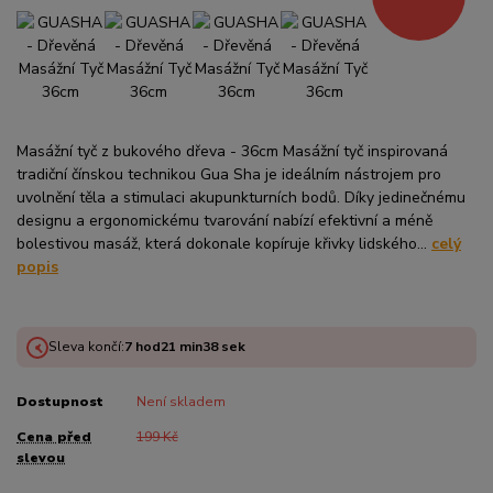
Masážní tyč z bukového dřeva - 36cm Masážní tyč inspirovaná
tradiční čínskou technikou Gua Sha je ideálním nástrojem pro
uvolnění těla a stimulaci akupunkturních bodů. Díky jedinečnému
designu a ergonomickému tvarování nabízí efektivní a méně
bolestivou masáž, která dokonale kopíruje křivky lidského...
celý
popis
Sleva končí:
7
hod
21
min
38
sek
Dostupnost
Není skladem
Cena před
199 Kč
slevou