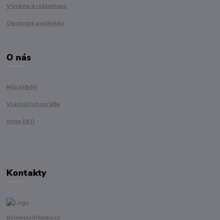
Výměna a reklamace
Obchodní podmínky
O nás
Můj příběh
Vlastní fotografie
Jsme EKO
Kontakty
BylinkyOdHanky.cz