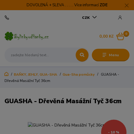
DOVOLENÁ + SLEVA . . . . . Více informací
ZDE
CZK
0
0,00 Kč
Menu
BAŇKY, JEHLY, GUA-SHA
Gua-Sha pomůcky
GUASHA -
Dřevěná Masážní Tyč 36cm
GUASHA - Dřevěná Masážní Tyč 36cm
- 10 %