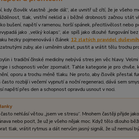
, kdy člověk vlastně „jede dál“, ale uvnitř už cítí, že je všeho 
žděnost, tlak, vnitřní neklid a i běžné drobnosti začnou stát v
 jako bušení, napětí v ramenou, horší spánek, přecitlivělost nebo
evypadá jako „velký kolaps“, ale spíš jako dlouhé fungování b
tlaku hezky pojmenovává i článek
12 zlatých pravidel duševníh
atnutými zuby, ale i uměním ubrat, pustit a vrátit tělu trochu pr
ylin i tradiční čínské medicíny nebývá stres jen věc hlavy. Velmi
rgie i schopnosti večer zpomalit. Tahle kategorie je pro chvíle
dnění, oporu a trochu méně tlaku. Ne proto, aby člověk přestal f
 často rozbíjí i večerní vypnutí a noční regeneraci, dává sem smys
sí napětí přes den a schopnost opravdu usnout v noci.
Hanky
 často nehlásí větou „jsem ve stresu“. Mnohem častěji přijde jako
únava nebo pocit, že už je všeho nějak moc. Když tělo dlouho běží
brat tlak, vrátit rytmus a dát nervům jasný signál, že už nemusí 