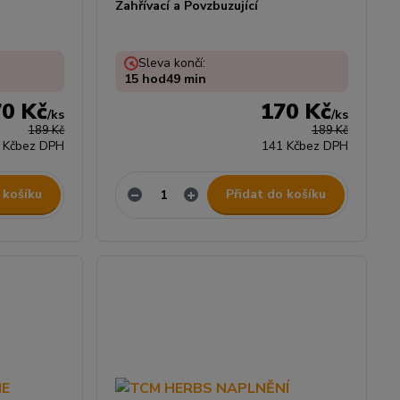
Zahřívací a Povzbuzující
Sleva končí:
15
hod
49
min
70 Kč
170 Kč
/
ks
/
ks
189 Kč
189 Kč
 Kč
bez DPH
141 Kč
bez DPH
 košíku
Přidat do košíku