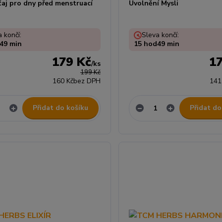
čaj pro dny před menstruací
Uvolnění Mysli
 končí:
Sleva končí:
49
min
15
hod
49
min
179 Kč
1
/
ks
199 Kč
160 Kč
bez DPH
141
Přidat do košíku
Přidat do