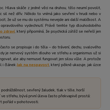
moc. Hlava skáče z jedné věci na druhou, tělo neumí povolit,
íc sil než dřív. Někdo to vnímá jako sevření v hrudi nebo v
 pocit, že už se mu do systému nevejde ani další maličkost. A
ez opravdového vydechnutí. Právě tenhle typ dlouhodobého
o zdraví
, který připomíná, že psychická zátěž se neřeší jen
ostoru.
 často se propisuje i do těla – do trávení, dechu, svalového
, kdy je nervový systém dlouho ve střehu a organismus už si
ungovat, ale aby nemusel fungovat jen silou vůle. A protože
l i článek
Jak na nespavost
, který pěkně ukazuje, jak úzce
 podrážděnost, sevřený žaludek, tlak v těle, horší
 ve střehu, bývá první úleva často překvapivě prostá:
být pořád v pohotovosti.