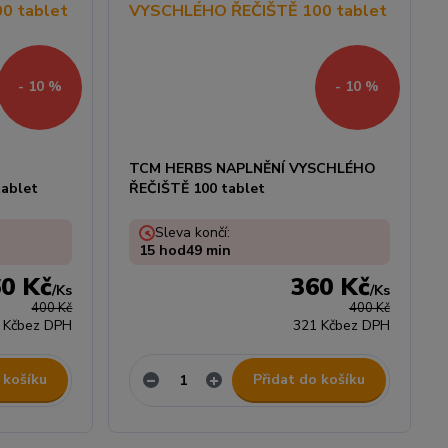
- 10 %
- 10 %
TCM HERBS NAPLNĚNÍ VYSCHLÉHO
ablet
ŘEČIŠTĚ 100 tablet
Sleva končí:
15
hod
49
min
0 Kč
360 Kč
/
Ks
/
Ks
400 Kč
400 Kč
 Kč
bez DPH
321 Kč
bez DPH
 košíku
Přidat do košíku