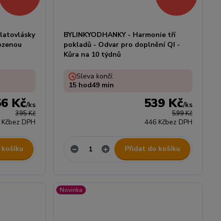
latovlásky
BYLINKYODHANKY - Harmonie tří
rozenou
pokladů - Odvar pro doplnění QI -
Kůra na 10 týdnů
Sleva končí:
15
hod
49
min
56 Kč
539 Kč
/
ks
/
ks
395 Kč
599 Kč
 Kč
bez DPH
446 Kč
bez DPH
 košíku
Přidat do košíku
Novinka