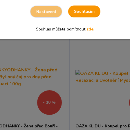
Přidat do košíku
Přidat do
Souhlasím
Nastavení
Souhlas můžete odmítnout
zde
.
- 10 %
ODHANKY - Žena před Bouří -
OÁZA KLIDU - Koupel pro R