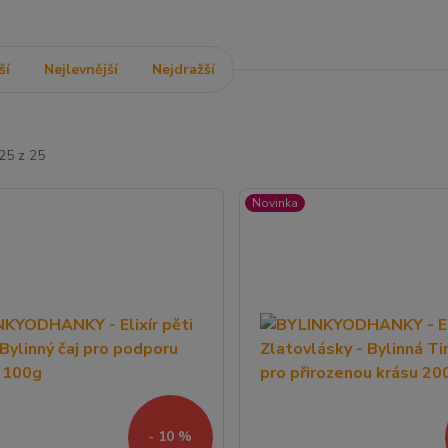
ší
Nejlevnější
Nejdražší
25 z 25
Novinka
- 10 %