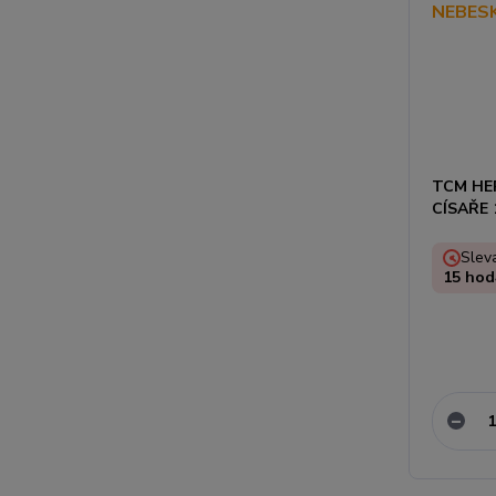
TCM HE
CÍSAŘE 
Sleva
15
hod