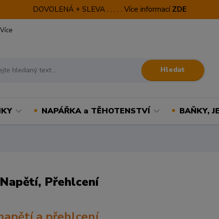
DOVOLENÁ + SLEVA . . . . . Více informací
ZDE
Více
Hledat
NKY
NAPÁŘKA a TĚHOTENSTVÍ
BAŇKY, J
 Napětí, Přehlcení
 napětí a přehlcení