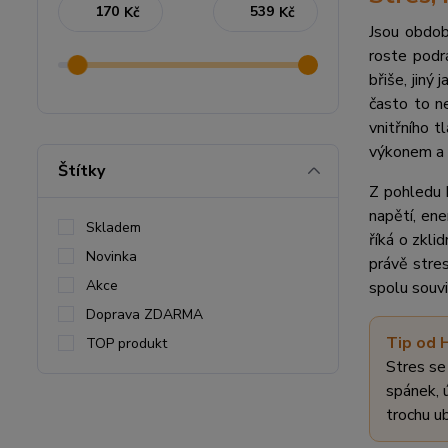
Kč
Kč
Jsou období
roste podrá
břiše, jiný
často to n
vnitřního 
výkonem a z
Štítky
Z pohledu b
napětí, ene
Skladem
říká o zkli
Novinka
právě stres
Akce
spolu souvi
Doprava ZDARMA
Tip od 
TOP produkt
Stres se
spánek, 
trochu u