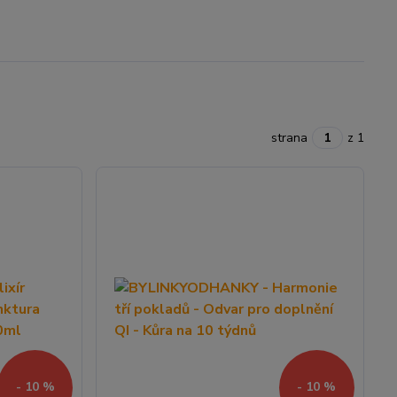
strana
z 1
- 10 %
- 10 %