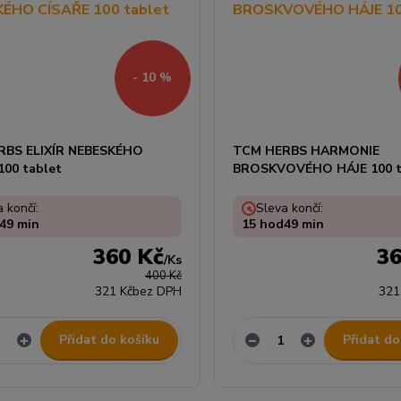
- 10 %
RBS ELIXÍR NEBESKÉHO
TCM HERBS HARMONIE
100 tablet
BROSKVOVÉHO HÁJE 100 t
 končí:
Sleva končí:
49
min
15
hod
49
min
360 Kč
36
/
Ks
400 Kč
321 Kč
bez DPH
321
Přidat do košíku
Přidat do