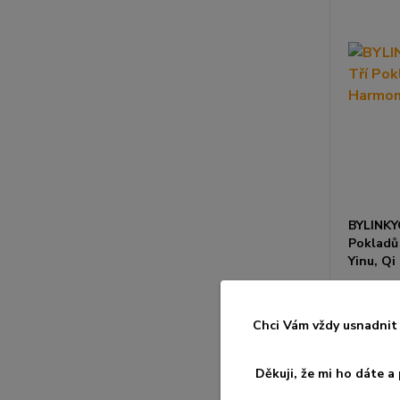
BYLINKY
Pokladů
Yinu, Qi
Sleva
15
hod
Chci Vám vždy usnadnit 
Děkuji, že mi ho dáte 