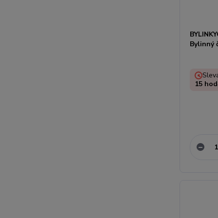
BYLINKY
Bylinný 
Sleva
15
hod