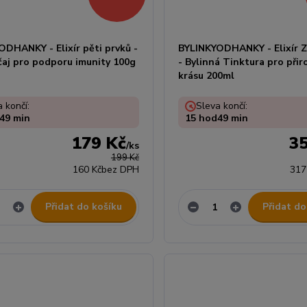
ODHANKY - Elixír pěti prvků -
BYLINKYODHANKY - Elixír Z
čaj pro podporu imunity 100g
- Bylinná Tinktura pro při
krásu 200ml
 končí:
Sleva končí:
49
min
15
hod
49
min
179 Kč
3
/
ks
199 Kč
160 Kč
bez DPH
317
Přidat do košíku
Přidat do