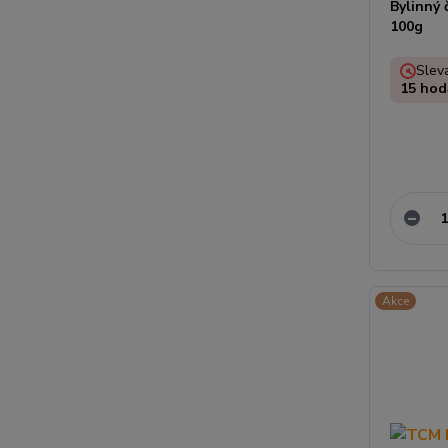
Bylinný 
100g
Sleva
15
hod
Akce