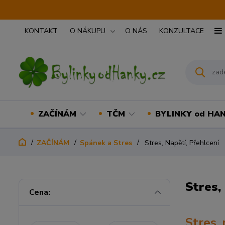
KONTAKT
O NÁKUPU
O NÁS
KONZULTACE
ZAČÍNÁM
TČM
BYLINKY od HA
ZAČÍNÁM
Spánek a Stres
Stres, Napětí, Přehlcení
Stres,
Cena:
Stres,