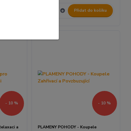
 košíku
Přidat do košíku
- 10 %
- 10 %
elaxaci a
PLAMENY POHODY - Koupele