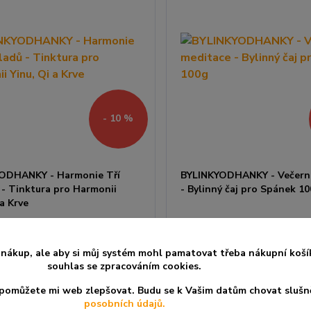
- 10 %
ODHANKY - Harmonie Tří
BYLINKYODHANKY - Večerní
 - Tinktura pro Harmonii
- Bylinný čaj pro Spánek 1
 a Krve
 končí:
Sleva končí:
49
min
15
hod
49
min
nákup, ale aby si můj systém mohl pamatovat třeba nákupní koší
souhlas se zpracováním cookies.
468 Kč
1
/
ks
520 Kč
a pomůžete mi web zlepšovat. Budu se k Vašim datům chovat slušn
418 Kč
bez DPH
152
posobních údajů.