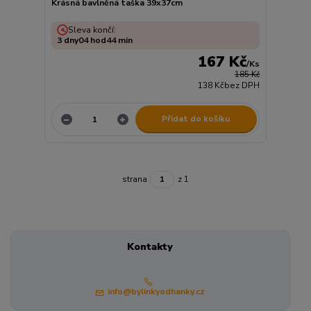
Krásná bavlněná taška 39x37cm
Sleva končí:
3
dny
04
hod
44
min
167 Kč
/
Ks
185 Kč
138 Kč
bez DPH
Přidat do košíku
strana
z 1
Kontakty
info@bylinkyodhanky.cz