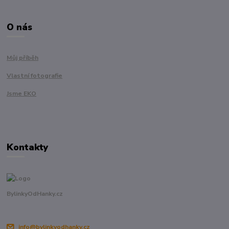
O nás
Můj příběh
Vlastní fotografie
Jsme EKO
Kontakty
BylinkyOdHanky.cz
info@bylinkyodhanky.cz