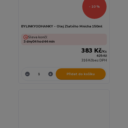
- 10 %
BYLINKYODHANKY - Olej Zlatého Mnicha 150ml
Sleva končí:
3
dny
04
hod
44
min
383 Kč
/
Ks
425 Kč
316 Kč
bez DPH
Přidat do košíku