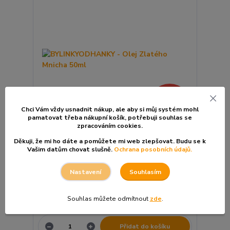
- 10 %
Chci Vám vždy usnadnit nákup, ale aby si můj systém mohl
pamatovat třeba nákupní košík, po
třebuji souhlas se
zpracováním cookies.
BYLINKYODHANKY - Olej Zlatého Mnicha 50ml
Děkuji, že mi ho dáte a pomůžete mi web zlepšovat. Budu se k
Vašim datům chovat slušně.
Ochrana posobních údajů.
Sleva končí:
3
dny
04
hod
44
min
Souhlasím
Nastavení
230 Kč
/
Ks
255 Kč
Souhlas můžete odmítnout
zde
.
190 Kč
bez DPH
Přidat do košíku