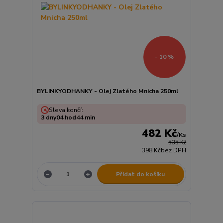
- 10 %
BYLINKYODHANKY - Olej Zlatého Mnicha 250ml
Sleva končí:
3
dny
04
hod
44
min
482 Kč
/
Ks
535 Kč
398 Kč
bez DPH
Přidat do košíku