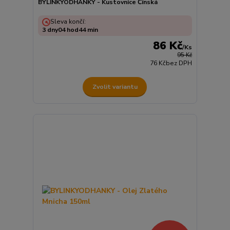
BYLINKYODHANKY - Kustovnice Čínská
Sleva končí:
3
dny
04
hod
44
min
86 Kč
/
Ks
95 Kč
76 Kč
bez DPH
Zvolit variantu