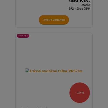
450 Kč
/
ks
500 Kč
372 Kč
bez DPH
Zvolit variantu
Novinka
- 10 %