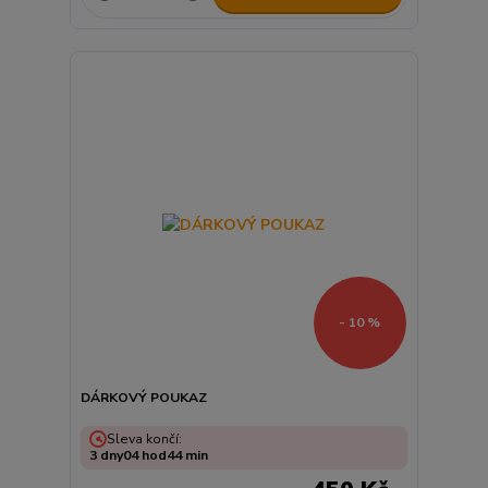
- 10 %
DÁRKOVÝ POUKAZ
Sleva končí:
3
dny
04
hod
44
min