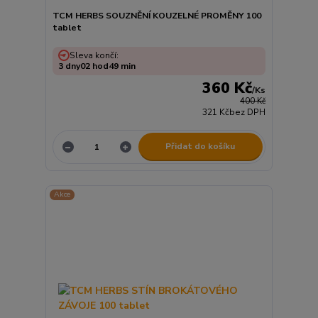
TCM HERBS SOUZNĚNÍ KOUZELNÉ PROMĚNY 100
tablet
Sleva končí:
3
dny
02
hod
49
min
360 Kč
/
Ks
400 Kč
321 Kč
bez DPH
Přidat do košíku
Akce