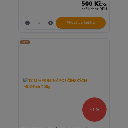
500 Kč
/
Ks
446 Kč
bez DPH
Přidat do košíku
Akce
- 1 %