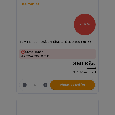
- 10 %
TCM HERBS POSÍLENÍ ŘÍŠE STŘEDU 100 tablet
Sleva končí:
3
dny
02
hod
49
min
360 Kč
/
Ks
400 Kč
321 Kč
bez DPH
Přidat do košíku