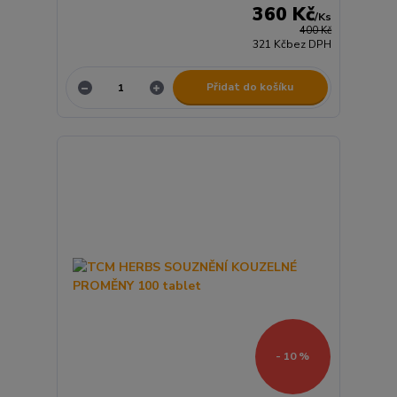
360 Kč
/
Ks
400 Kč
321 Kč
bez DPH
Přidat do košíku
- 10 %