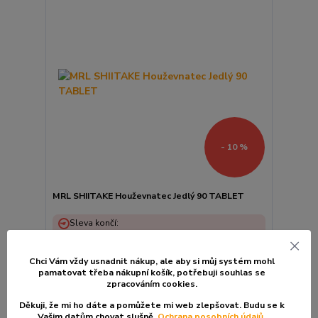
- 10 %
MRL SHIITAKE Houževnatec Jedlý 90 TABLET
Sleva končí:
3
dny
02
hod
49
min
531 Kč
/
Ks
Chci Vám vždy usnadnit nákup, ale aby si můj systém mohl
590 Kč
pamatovat třeba nákupní košík, po
třebuji souhlas se
474 Kč
bez DPH
zpracováním cookies.
Děkuji, že mi ho dáte a pomůžete mi web zlepšovat. Budu se k
Přidat do košíku
Vašim datům chovat slušně.
Ochrana posobních údajů.