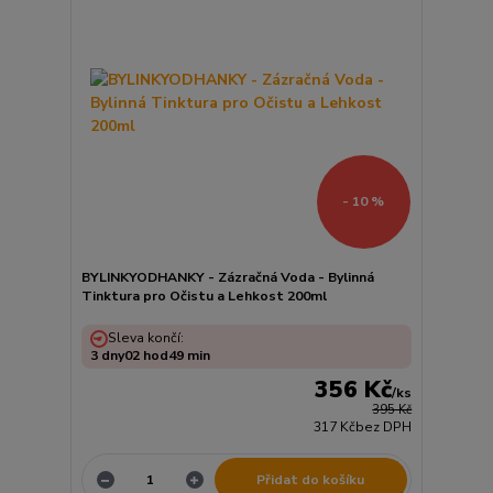
- 10 %
BYLINKYODHANKY - Zázračná Voda - Bylinná
Tinktura pro Očistu a Lehkost 200ml
Sleva končí:
3
dny
02
hod
49
min
356 Kč
/
ks
395 Kč
317 Kč
bez DPH
Přidat do košíku