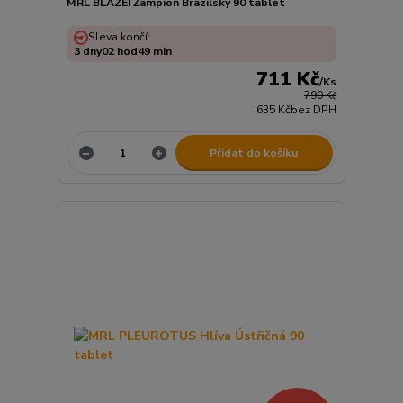
MRL BLAZEI Žampion Brazilský 90 tablet
Sleva končí:
3
dny
02
hod
49
min
711 Kč
/
Ks
790 Kč
635 Kč
bez DPH
Přidat do košíku