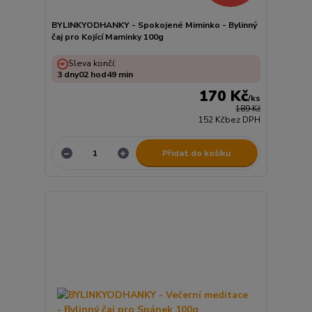
BYLINKYODHANKY - Spokojené Miminko - Bylinný
čaj pro Kojící Maminky 100g
Sleva končí:
3
dny
02
hod
49
min
170 Kč
/
ks
189 Kč
152 Kč
bez DPH
Přidat do košíku