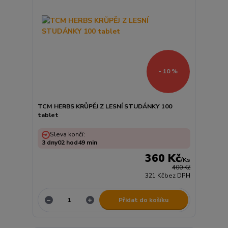
- 10 %
TCM HERBS KRŮPĚJ Z LESNÍ STUDÁNKY 100
tablet
Sleva končí:
3
dny
02
hod
49
min
360 Kč
/
Ks
400 Kč
321 Kč
bez DPH
Přidat do košíku