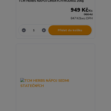
TCM HERBS NÁPOJ ČÍNSKÝCH MUDRců 200g
949 Kč
/
Ks
960 Kč
847 Kč
bez DPH
Přidat do košíku