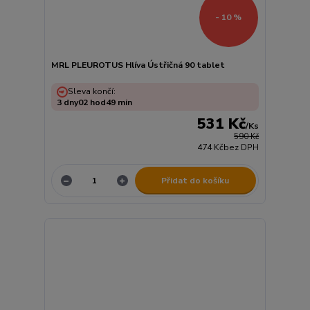
- 10 %
MRL PLEUROTUS Hlíva Ústřičná 90 tablet
Sleva končí:
3
dny
02
hod
49
min
531 Kč
/
Ks
590 Kč
474 Kč
bez DPH
Přidat do košíku