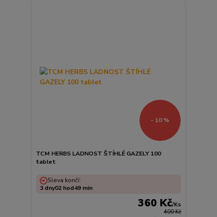
- 10 %
TCM HERBS LADNOST ŠTÍHLÉ GAZELY 100
tablet
Sleva končí:
3
dny
02
hod
49
min
360 Kč
/
Ks
400 Kč