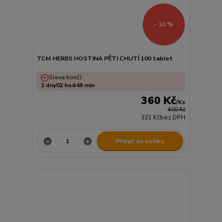
- 10 %
TCM HERBS HOSTINA PĚTI CHUTÍ 100 tablet
Sleva končí:
3
dny
02
hod
49
min
360 Kč
/
Ks
400 Kč
321 Kč
bez DPH
Přidat do košíku