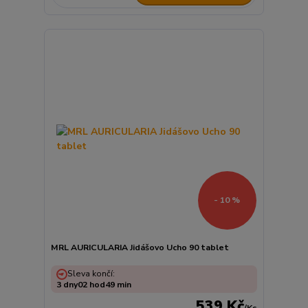
- 10 %
MRL AURICULARIA Jidášovo Ucho 90 tablet
Sleva končí:
3
dny
02
hod
49
min
539 Kč
/
Ks