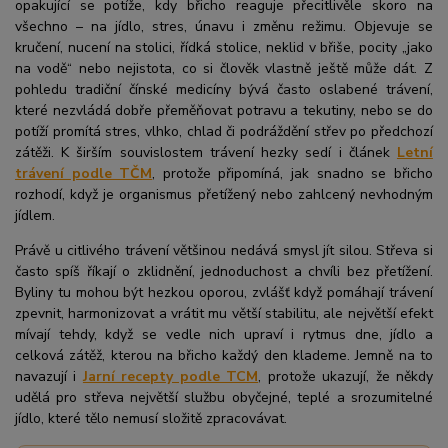
opakující se potíže, kdy břicho reaguje přecitlivěle skoro na
všechno – na jídlo, stres, únavu i změnu režimu. Objevuje se
kručení, nucení na stolici, řídká stolice, neklid v břiše, pocity „jako
na vodě“ nebo nejistota, co si člověk vlastně ještě může dát. Z
pohledu tradiční čínské medicíny bývá často oslabené trávení,
které nezvládá dobře přeměňovat potravu a tekutiny, nebo se do
potíží promítá stres, vlhko, chlad či podráždění střev po předchozí
zátěži. K širším souvislostem trávení hezky sedí i článek
Letní
trávení podle TČM
, protože připomíná, jak snadno se břicho
rozhodí, když je organismus přetížený nebo zahlcený nevhodným
jídlem.
Právě u citlivého trávení většinou nedává smysl jít silou. Střeva si
často spíš říkají o zklidnění, jednoduchost a chvíli bez přetížení.
Byliny tu mohou být hezkou oporou, zvlášť když pomáhají trávení
zpevnit, harmonizovat a vrátit mu větší stabilitu, ale největší efekt
mívají tehdy, když se vedle nich upraví i rytmus dne, jídlo a
celková zátěž, kterou na břicho každý den klademe. Jemně na to
navazují i
Jarní recepty podle TCM
, protože ukazují, že někdy
udělá pro střeva největší službu obyčejné, teplé a srozumitelné
jídlo, které tělo nemusí složitě zpracovávat.