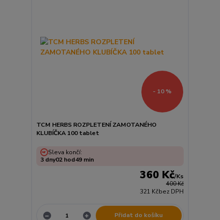
- 10 %
TCM HERBS ROZPLETENÍ ZAMOTANÉHO
KLUBÍČKA 100 tablet
Sleva končí:
3
dny
02
hod
49
min
360 Kč
/
Ks
400 Kč
321 Kč
bez DPH
Přidat do košíku