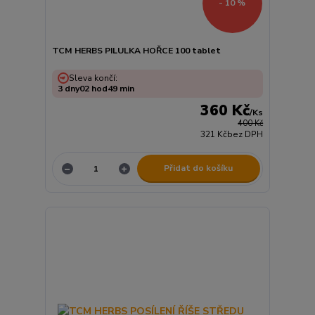
- 10 %
TCM HERBS PILULKA HOŘCE 100 tablet
Sleva končí:
3
dny
02
hod
49
min
360 Kč
/
Ks
400 Kč
321 Kč
bez DPH
Přidat do košíku