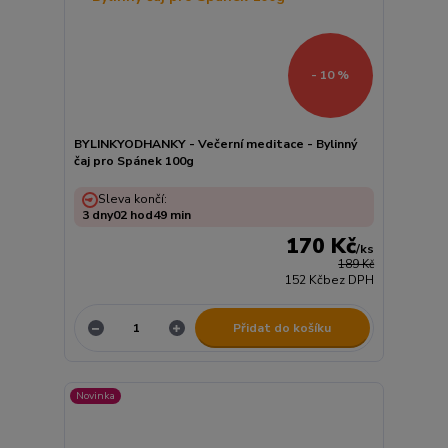
- 10 %
BYLINKYODHANKY - Večerní meditace - Bylinný
čaj pro Spánek 100g
Sleva končí:
3
dny
02
hod
49
min
170 Kč
/
ks
189 Kč
152 Kč
bez DPH
Přidat do košíku
Novinka