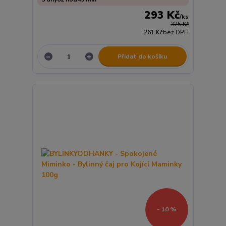
293 Kč
/
ks
325 Kč
261 Kč
bez DPH
Přidat do košíku
- 10 %