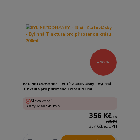
- 10 %
BYLINKYODHANKY - Elixír Zlatovlásky - Bylinná
Tinktura pro přirozenou krásu 200ml
Sleva končí:
3
dny
02
hod
49
min
356 Kč
/
ks
395 Kč
317 Kč
bez DPH