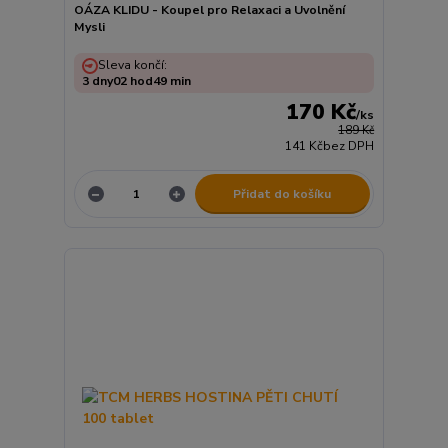
OÁZA KLIDU - Koupel pro Relaxaci a Uvolnění
Mysli
Sleva končí:
3
dny
02
hod
49
min
170 Kč
/
ks
189 Kč
141 Kč
bez DPH
Přidat do košíku