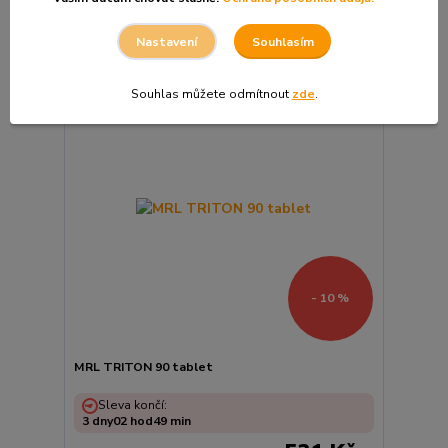
Souhlasím
Nastavení
Souhlas můžete odmítnout
zde
.
- 10 %
MRL TRITON 90 tablet
Sleva končí:
3
dny
02
hod
49
min