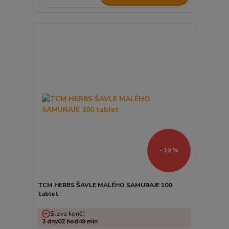
- 10 %
TCM HERBS ŠAVLE MALÉHO SAMURAJE 100
tablet
Sleva končí:
3
dny
02
hod
49
min