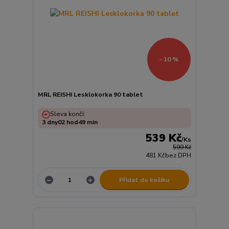
- 10 %
MRL REISHI Lesklokorka 90 tablet
Sleva končí:
3
dny
02
hod
49
min
539 Kč
/
Ks
599 Kč
481 Kč
bez DPH
Přidat do košíku