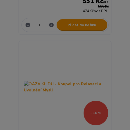
531 Kč
/
Ks
590 Kč
474 Kč
bez DPH
Přidat do košíku
- 10 %