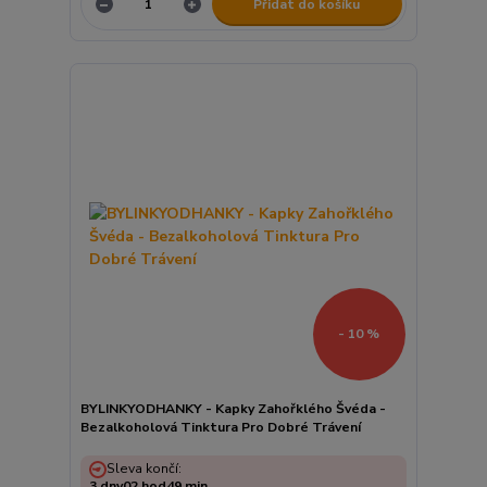
Přidat do košíku
- 10 %
BYLINKYODHANKY - Kapky Zahořklého Švéda -
Bezalkoholová Tinktura Pro Dobré Trávení
Sleva končí:
3
dny
02
hod
49
min