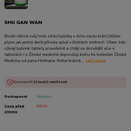
SHU GAN WAN
Bouře větrná svůj hněv ztrácí,bylinky v tichu cestu krácí.Utíšeni
plyne jak jemný dech,příroda zpívá v klidných směrech. Všem, kdo
užívají bylinné tablety pravidelně a chtějí se dozvědět více o
tabletách i o Čínské medicíně doporučuji knihu Ke kořenům Čínské
Medicíny od pana Hofmana. Kniha krásně ...
celý popis
Sleva končí:
12
hod
11
min
24
sek
Dostupnost
Skladem
Cena před
400 Kč
slevou