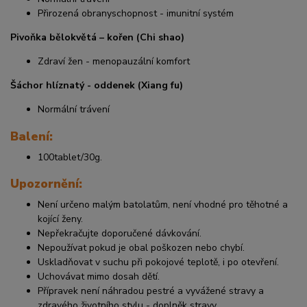
Přirozená obranyschopnost - imunitní systém
Pivoňka bělokvětá – kořen (Chi shao)
Zdraví žen - menopauzální komfort
Šáchor hlíznatý - oddenek (Xiang fu)
Normální trávení
Balení:
100tablet/30g.
Upozornění:
Není určeno malým batolatům, není vhodné pro těhotné a
kojící ženy.
Nepřekračujte doporučené dávkování.
Nepoužívat pokud je obal poškozen nebo chybí.
Uskladňovat v suchu při pokojové teplotě, i po otevření.
Uchovávat mimo dosah dětí.
Přípravek není náhradou pestré a vyvážené stravy a
zdravého životního stylu - doplněk stravy.