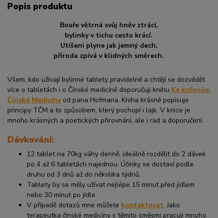
Popis produktu
Bouře větrná svůj hněv ztrácí,
bylinky v tichu cestu krácí.
Utíšeni plyne jak jemný dech,
příroda zpívá v klidných směrech.
Všem, kdo užívají bylinné tablety pravidelně a chtějí se dozvědět
více o tabletách i o Čínské medicíně doporučuji knihu
Ke kořenům
Čínské Medicíny
od pana Hofmana. Kniha krásně popisuje
principy TČM a to způsobem, který pochopí i lajk. V knize je
mnoho krásných a poetických přirovnání, ale i rad a doporučení.
Dávkování:
12 tablet na 70kg váhy denně, ideálně rozdělit do 2 dávek
po 4 až 6 tabletách najednou. Účinky se dostaví podle
druhu od 3 dnů až do několika týdnů.
Tablety by se měly užívat nejlépe 15 minut před jídlem
nebo 30 minut po jídle.
V případě dotazů mne můžete
kontaktovat
. Jako
terapeutka čínské medicíny s těmito směsmi pracuji mnoho