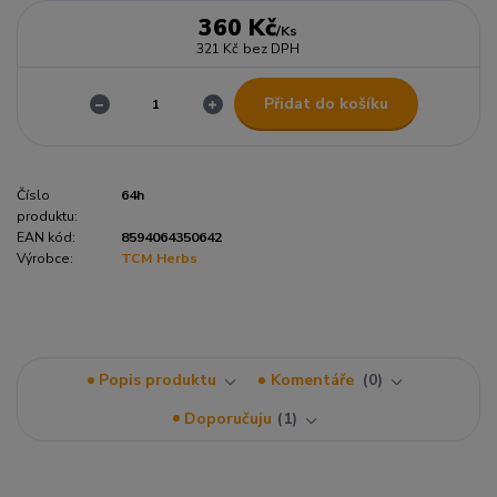
360 Kč
/
Ks
321 Kč
bez DPH
Přidat do košíku
Číslo
64h
produktu:
EAN kód:
8594064350642
Výrobce:
TCM Herbs
Popis produktu
Komentáře
0
Doporučuju
1