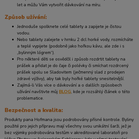
let a můžu Vám vytvořit dávkování na míru.
Způsob užívání:
Jednoduše spolknete celé tablety a zapijete je čistou
vodou.
Nebo tablety zalejete v hrnku 2 dcl horké vody, rozmícháte
a teplé vypijete (podobně jako hořkou kávu, ale zde i s
„bylinným lógrem“).
Pro některé děti se osvědčil i způsob rozdrtit tablety na
prášek a přidat je do čaje či polévky či smíchat rozdrcený
prášek spolu se Sladovitem (ječmenný slad z prodejen
zdravé výživy), aby tak byly hořké tablety snesitelnější.
Zajímá-li Vás více o dávkování a o dalších způsobech
užívání navštivte můj
BLOG
, kde je rozsáhlý článek o této
problematice.
Bezpečnost a kvalita:
Produkty pana Hofmana jsou podrobovány přísné kontrole. Byliny
použité pro jejich přípravu mají všechny svou unikátní šarži, jež je
bez výjimky podrobována testům v akreditované laboratoři pro