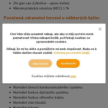
Zhi gan cao (Lékořice - uprav. kořen)
Mikrokrystalická celulóza (MCC) 1 %
Povolená zdravotní tvrzení u některých bylin:
Bigarádie - plod (Zhi ke)
Nervová rovnováha - uklidnění - relaxace
Chci Vám vždy usnadnit nákup, ale aby si můj systém mohl
pamatovat třeba nákupní košík, po
třebuji souhlas se
Ledebouriela rozkladitá – kořen (Fang feng)
zpracováním cookies.
Děkuji, že mi ho dáte a pomůžete mi web zlepšovat. Budu se k
Normální stav kloubů
Vašim datům chovat slušně.
Ochrana posobních údajů.
Normální stav pokožky, vlasů a nehtů
Souhlasím
Lékořice - kořen
Nastavení
Komfort při menopauze
Souhlas můžete odmítnout
zde
.
Kontrola tělesné hmotnosti & hubnutí
Menopauzální komfort
Normální činnost kardiovaskulárního systému
Normální funkce dýchacího systému
Normální funkce střevního traktu
Normální stav kloubů
Normální trávení