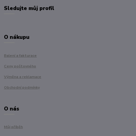
Sledujte můj profil
O nákupu
Balení a fakturace
Ceny poštovného
Výměna a reklamace
Obchodní podmínky
O nás
Můj příběh