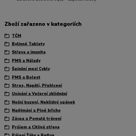
Zboží zařazeno v kategoriích
TČM
Bylinné Tablety
Střeva a imunita
PMS a Nálady
Špinění mezi Cykly
PMS a Bolest
Stres, Napětí, Přehlcení
Usínání a Večerní zklidnění
Noční buzení, Neklidný spánek
Nadýmání a Plné břicho
Zácpa a Pomalé trávení
Průjem a Citlivá střeva
Pálení Žáhy a Reflux