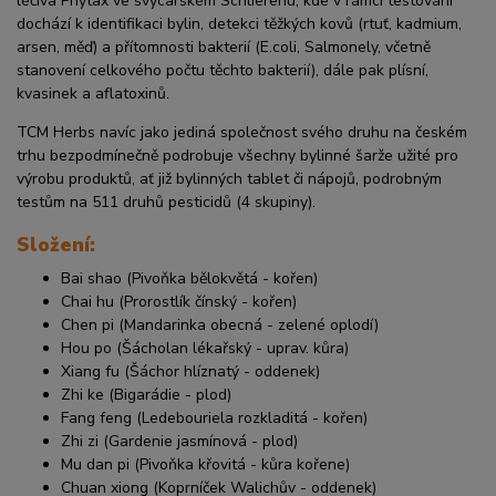
léčiva Phytax ve švýcarském Schlierenu, kde v rámci testování
dochází k identifikaci bylin, detekci těžkých kovů (rtuť, kadmium,
arsen, měď) a přítomnosti bakterií (E.coli, Salmonely, včetně
stanovení celkového počtu těchto bakterií), dále pak plísní,
kvasinek a aflatoxinů.
TCM Herbs navíc jako jediná společnost svého druhu na českém
trhu bezpodmínečně podrobuje všechny bylinné šarže užité pro
výrobu produktů, ať již bylinných tablet či nápojů, podrobným
testům na 511 druhů pesticidů (4 skupiny).
Složení:
Bai shao (Pivoňka bělokvětá - kořen)
Chai hu (Prorostlík čínský - kořen)
Chen pi (Mandarinka obecná - zelené oplodí)
Hou po (Šácholan lékařský - uprav. kůra)
Xiang fu (Šáchor hlíznatý - oddenek)
Zhi ke (Bigarádie - plod)
Fang feng (Ledebouriela rozkladitá - kořen)
Zhi zi (Gardenie jasmínová - plod)
Mu dan pi (Pivoňka křovitá - kůra kořene)
Chuan xiong (Koprníček Walichův - oddenek)