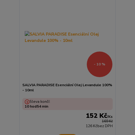
- 10 %
SALVIA PARADISE Esenciální Olej Levandule 100%
- 10ml
Sleva končí:
10
hod
54
min
152 Kč
/
Ks
169 Kč
126 Kč
bez DPH