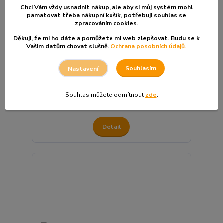
- 10 %
Chci Vám vždy usnadnit nákup, ale aby si můj systém mohl
pamatovat třeba nákupní košík, po
třebuji souhlas se
zpracováním cookies.
SALVIA PARADISE Esenciální Olej Cejlonská
Děkuji, že mi ho dáte a pomůžete mi web zlepšovat. Budu se k
Skořice 100% - 10ml
Vašim datům chovat slušně.
Ochrana posobních údajů.
Sleva končí:
Souhlasím
Nastavení
10
hod
54
min
215 Kč
/
Ks
Souhlas můžete odmítnout
zde
.
239 Kč
178 Kč
bez DPH
Detail