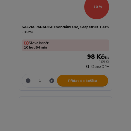
- 10 %
SALVIA PARADISE Esenciální Olej Grapefruit 100%
- 10ml
Sleva končí:
10
hod
54
min
98 Kč
/
Ks
109 Kč
81 Kč
bez DPH
Přidat do košíku