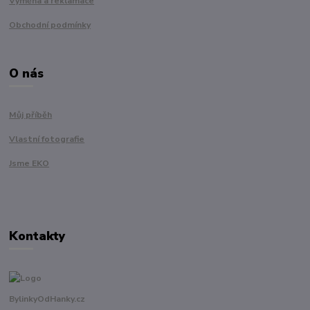
Výměna a reklamace
Obchodní podmínky
O nás
Můj příběh
Vlastní fotografie
Jsme EKO
Kontakty
BylinkyOdHanky.cz