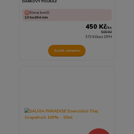
DÁRKOVÝ POUKAZ
Sleva končí:
10
hod
54
min
450 Kč
/
ks
500 Kč
372 Kč
bez DPH
Zvolit variantu