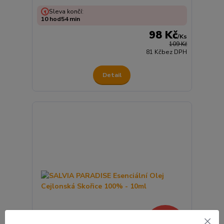
Sleva končí:
10
hod
54
min
98 Kč
/
Ks
109 Kč
81 Kč
bez DPH
Detail