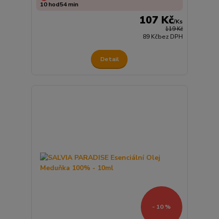
10
hod
54
min
107 Kč
/
Ks
119 Kč
89 Kč
bez DPH
Detail
- 10 %