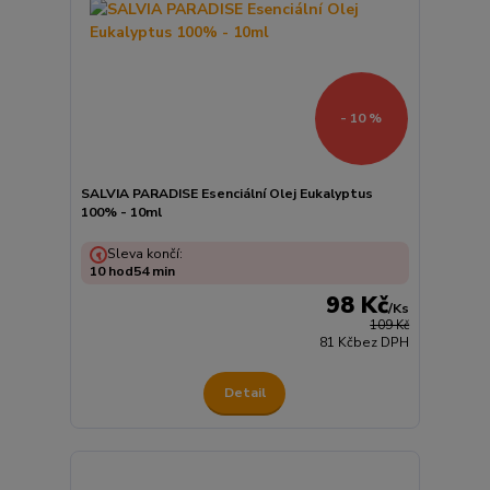
- 10 %
SALVIA PARADISE Esenciální Olej Eukalyptus
100% - 10ml
Sleva končí:
10
hod
54
min
98 Kč
/
Ks
109 Kč
81 Kč
bez DPH
Detail