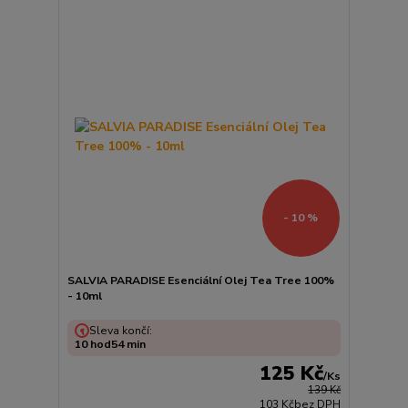
- 10 %
SALVIA PARADISE Esenciální Olej Tea Tree 100%
- 10ml
Sleva končí:
10
hod
54
min
125 Kč
/
Ks
139 Kč
103 Kč
bez DPH