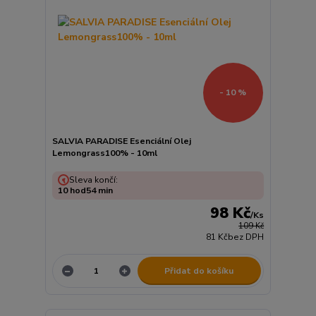
- 10 %
SALVIA PARADISE Esenciální Olej
Lemongrass100% - 10ml
Sleva končí:
10
hod
54
min
98 Kč
/
Ks
109 Kč
81 Kč
bez DPH
Přidat do košíku