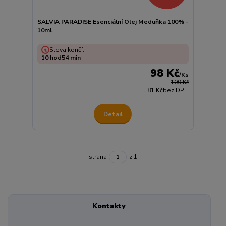
SALVIA PARADISE Esenciální Olej Meduňka 100% -
10ml
Sleva končí:
10
hod
54
min
98 Kč
/
Ks
109 Kč
81 Kč
bez DPH
Detail
strana
z 1
Kontakty