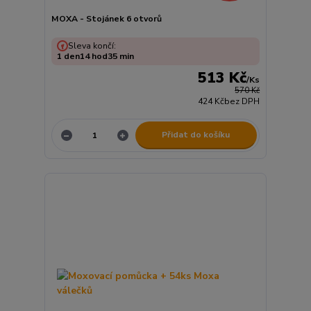
MOXA - Stojánek 6 otvorů
Sleva končí:
1
den
14
hod
35
min
513 Kč
/
Ks
570 Kč
424 Kč
bez DPH
Přidat do košíku