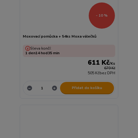
- 10 %
Moxovací pomůcka + 54ks Moxa válečků
Sleva končí:
1
den
14
hod
35
min
611 Kč
/
Ks
679 Kč
505 Kč
bez DPH
Přidat do košíku