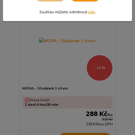
Souhlas můžete odmítnout
zde
.
- 10 %
MOXA - Stojánek 1 otvor
Sleva končí:
1
den
14
hod
35
min
288 Kč
/
Ks
320 Kč
238 Kč
bez DPH