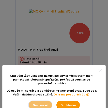
- 10 %
MOXA - MINI tradiční/čadivá
Sleva končí:
1
den
14
hod
35
min
52 Kč
/
Ks
58 Kč
Chci Vám vždy usnadnit nákup, ale aby si můj systém mohl
43 Kč
bez DPH
pamatovat třeba nákupní košík, po
třebuji souhlas se
zpracováním cookies.
Zvolit variantu
Děkuji, že mi ho dáte a pomůžete mi web zlepšovat. Budu se k
Vašim datům chovat slušně.
Ochrana posobních údajů.
Souhlasím
Nastavení