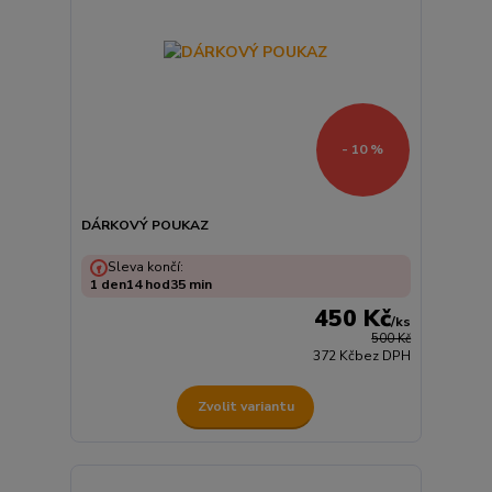
- 10 %
DÁRKOVÝ POUKAZ
Sleva končí:
1
den
14
hod
35
min
450 Kč
/
ks
500 Kč
372 Kč
bez DPH
Zvolit variantu