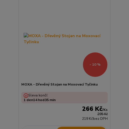
- 10 %
MOXA - Dřevěný Stojan na Moxovací Tyčinku
Sleva končí:
1
den
14
hod
35
min
266 Kč
/
Ks
295 Kč
219 Kč
bez DPH