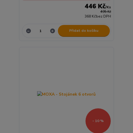
446 Kč
/
Ks
495 Kč
368 Kč
bez DPH
Přidat do košíku
- 10 %