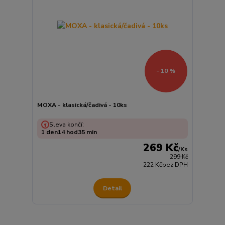
- 10 %
MOXA - klasická/čadivá - 10ks
Sleva končí:
1
den
14
hod
35
min
269 Kč
/
Ks
299 Kč
222 Kč
bez DPH
Detail