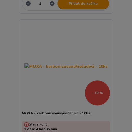
Přidat do košíku
- 10 %
MOXA - karbonizovaná/nečadivá - 10ks
Sleva končí:
1
den
14
hod
35
min