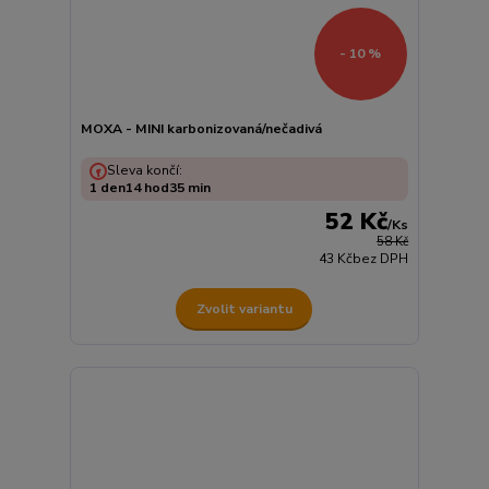
- 10 %
MOXA - MINI karbonizovaná/nečadivá
Sleva končí:
1
den
14
hod
35
min
52 Kč
/
Ks
58 Kč
43 Kč
bez DPH
Zvolit variantu