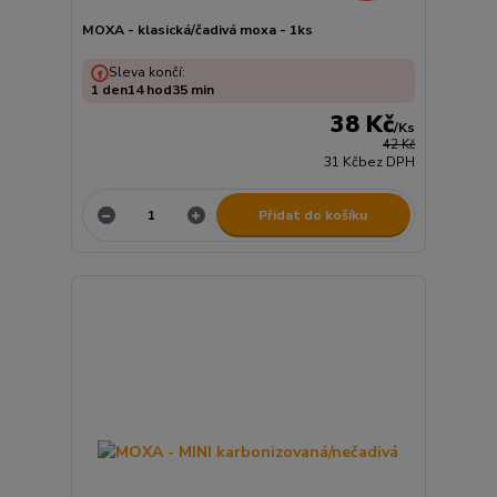
MOXA - klasická/čadivá moxa - 1ks
Sleva končí:
1
den
14
hod
35
min
38 Kč
/
Ks
42 Kč
31 Kč
bez DPH
Přidat do košíku