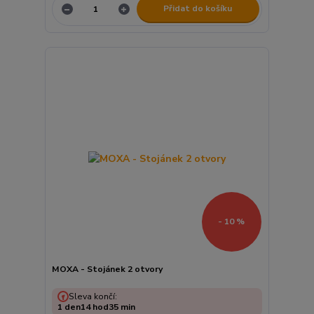
Přidat do košíku
- 10 %
MOXA - Stojánek 2 otvory
Sleva končí:
1
den
14
hod
35
min