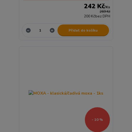
242 Kč
/
Ks
269 Kč
200 Kč
bez DPH
Přidat do košíku
- 10 %