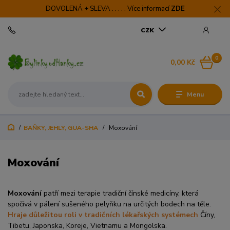
DOVOLENÁ + SLEVA . . . . . Více informací
ZDE
CZK
0
0,00 Kč
Menu
BAŇKY, JEHLY, GUA-SHA
Moxování
Moxování
Moxování
patří mezi terapie tradiční čínské medicíny, která
spočívá v pálení sušeného pelyňku na určitých bodech na těle.
Hraje důležitou roli v tradičních lékařských systémech
Číny,
Tibetu, Japonska, Koreje, Vietnamu a Mongolska.