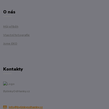
O nás
Můj příběh
Vlastní fotografie
Jsme EKO
Kontakty
BylinkyOdHanky.cz
info@bylinkyodhanky.cz