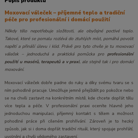
Popis produktu
Moxovací váleček – příjemné teplo a tradiční
péče pro profesionální i domácí použití
Někdy tělo nepotřebuje složitosti, ale obyčejné poctivé teplo.
Takové, které se pomalu rozlévá do ztuhlých míst, pomáhá povolit
napětí a přináší úlevu i klid. Právě pro tyto chvíle je tu moxovací
váleček – jednoduchá a praktická pomůcka pro
profesionální
použití u masérů, terapeutů a v praxi
, ale stejně tak i pro domácí
moxování.
Moxovací váleček dobře padne do ruky a díky svému tvaru se s
ním pohodlně pracuje. Umožňuje jemně přejíždět po pokožce nebo
se na chvíli zastavit na konkrétním místě, kde chcete dopřát tělu
více tepla a péče. V profesionální praxi oceníte hlavně jeho
jednoduchou manipulaci, příjemný kontakt s tělem a možnost
pohodlné práce při cíleném prohřívání. Zároveň je to hezký
způsob, jak si i doma dopřát tradiční rituál, který spojuje prohřátí,
uvolnění a chvíli vědomého zastavení.