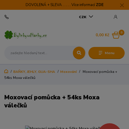
DOVOLENÁ + SLEVA . . . . . Více informací
ZDE
CZK
0
0,00 Kč
Menu
BAŇKY, JEHLY, GUA-SHA
Moxování
Moxovací pomůcka +
54ks Moxa válečků
Moxovací pomůcka + 54ks Moxa
válečků