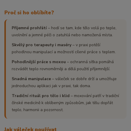
Proč si ho oblíbíte?
Příjemné prohřátí
– hodí se tam, kde tělo volá po teple,
uvolnění a jemné péči o zatuhlá nebo namožená místa.
Skvělý pro terapeuty i maséry
– v praxi potěší
pohodlnou manipulací a možností cílené práce s teplem.
Pohodlnější práce s moxou
– ochranná síťka pomáhá
rozvádět teplo rovnoměrněji a dělá použití příjemnější.
Snadná manipulace
– váleček se dobře drží a umožňuje
jednoduchou aplikaci jak v praxi, tak doma.
Tradiční rituál pro tělo i klid
– moxování patří v tradiční
čínské medicíně k oblíbeným způsobům, jak tělu dopřát
teplo, harmonii a pozornost.
Jak váleček používat