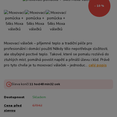
- 10 %
Moxovací váleček – příjemné teplo a tradiční péče pro
profesionální i domácí použití Někdy tělo nepotřebuje složitosti,
ale obyčejné poctivé teplo. Takové, které se pomalu rozlévá do
ztuhlých míst, pomáhá povolit napětí a přináší úlevu i klid. Právě
pro tyto chvíle je tu moxovací váleček – jednoduc...
celý popis
Sleva končí:
11
hod
48
min
32
sek
Dostupnost
Skladem
Cena před
679 Kč
slevou