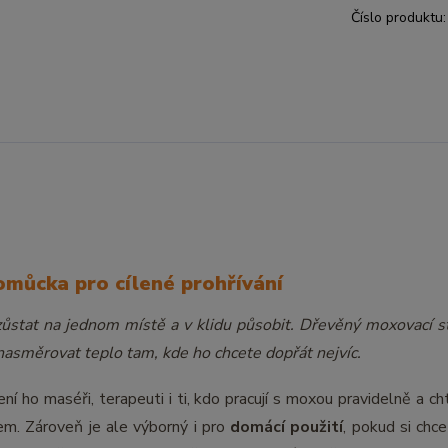
Číslo produktu:
omůcka pro cílené prohřívání
 zůstat na jednom místě a v klidu působit. Dřevěný moxovací s
asměrovat teplo tam, kde ho chcete dopřát nejvíc.
ní ho maséři, terapeuti i ti, kdo pracují s moxou pravidelně a cht
plem. Zároveň je ale výborný i pro
domácí použití
, pokud si chc