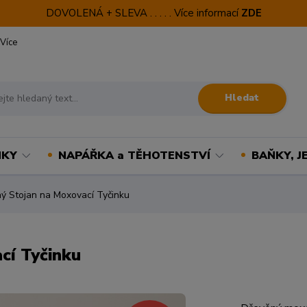
DOVOLENÁ + SLEVA . . . . . Více informací
ZDE
Více
Hledat
NKY
NAPÁŘKA a TĚHOTENSTVÍ
BAŇKY, J
 Stojan na Moxovací Tyčinku
cí Tyčinku