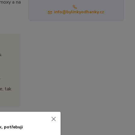
 moxy a na
info@bylinkyodhanky.cz
.
.
e, tak
k, po
třebuji