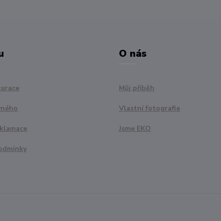
u
O nás
turace
Můj příběh
vného
Vlastní fotografie
eklamace
Jsme EKO
odmínky