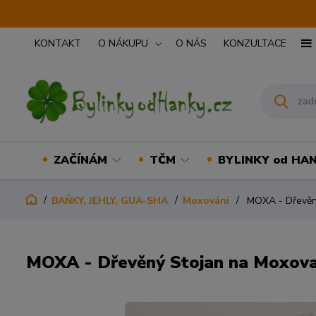
KONTAKT
O NÁKUPU
O NÁS
KONZULTACE
ZAČÍNÁM
TČM
BYLINKY od HA
BAŇKY, JEHLY, GUA-SHA
Moxování
MOXA - Dřevěný
MOXA - Dřevěný Stojan na Moxova