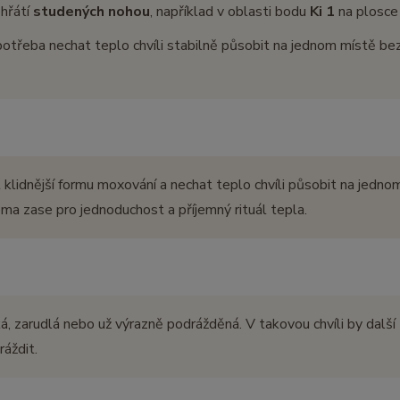
hřátí
studených nohou
, například v oblasti bodu
Ki 1
na plosce
potřeba nechat teplo chvíli stabilně působit na jednom místě be
t klidnější formu moxování a nechat teplo chvíli působit na jedno
doma zase pro jednoduchost a příjemný rituál tepla.
á, zarudlá nebo už výrazně podrážděná. V takovou chvíli by další
áždit.