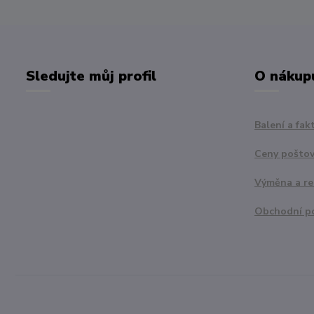
Sledujte můj profil
O nákup
Balení a fak
Ceny pošto
Výměna a r
Obchodní p