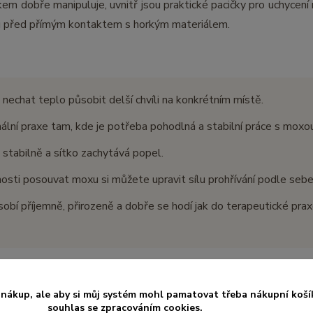
nkem dobře manipuluje, uvnitř jsou praktické pacičky pro uchycení
ku před přímým kontaktem s horkým materiálem.
 nechat teplo působit delší chvíli na konkrétním místě.
ální praxe tam, kde je potřeba pohodlná a stabilní práce s moxou
 stabilně a sítko zachytává popel.
sti posouvat moxu si můžete upravit sílu prohřívání podle sebe
bí příjemně, přirozeně a dobře se hodí jak do terapeutické prax
nákup, ale aby si můj systém mohl pamatovat třeba nákupní koší
souhlas se zpracováním cookies.