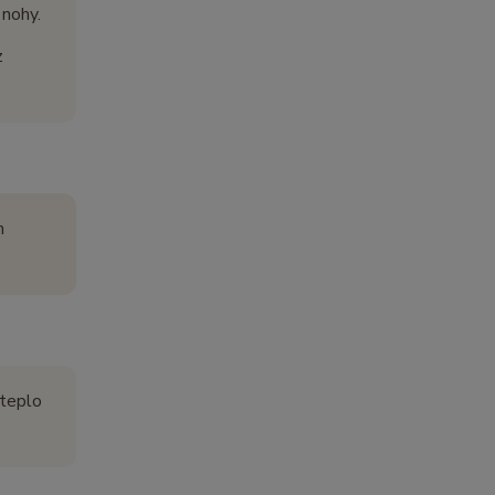
 nohy.
z
m
 teplo