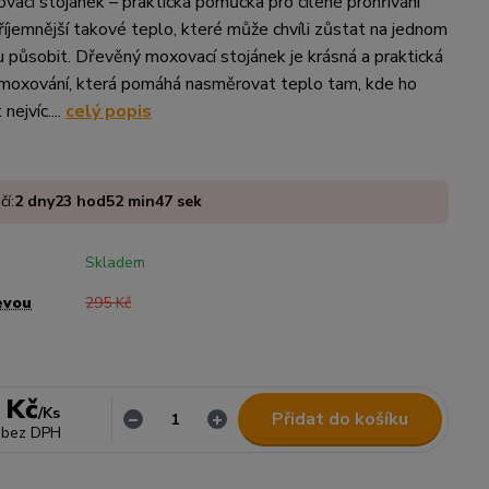
ací stojánek – praktická pomůcka pro cílené prohřívání
říjemnější takové teplo, které může chvíli zůstat na jednom
du působit. Dřevěný moxovací stojánek je krásná a praktická
moxování, která pomáhá nasměrovat teplo tam, kde ho
nejvíc....
celý popis
čí:
2
dny
23
hod
52
min
47
sek
Skladem
evou
295 Kč
 Kč
/
Ks
Přidat do košíku
bez DPH