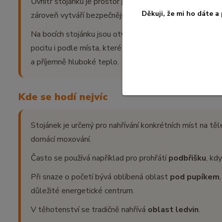
Uvnitř stojánku je prostor pro moxu, kterou drží v potře
Děkuji, že mi ho dáte 
zároveň vytváří bezpečnější odstup od pokožky.
Na bocích stojánku jsou otvory, které pomáhají regulovat
pocitu i podle místa, které chcete nahřívat. Stojánek je
a příjemně hluboké teplo.
Kde se hodí nejvíc
Stojánek je určený pro nahřívání konkrétních míst na tě
domácí moxování.
Často se používá například pro prohřátí
podbřišku
, kd
Při snaze o početí bývá oblíbená oblast
pod pupíkem
důležité energetické centrum.
V těhotenství se tradičně nahřívá
oblast ledvin
.