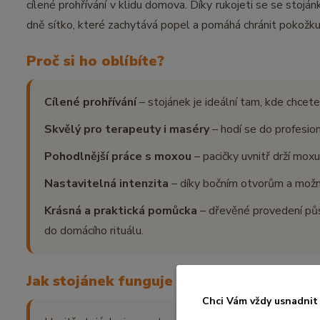
cílené prohřívání v klidu domova. Díky rukojeti se se stojá
dně sítko, které zachytává popel a pomáhá chránit pokož
Proč si ho oblíbíte?
Cílené prohřívání
– stojánek je ideální tam, kde chcete
Skvělý pro terapeuty i maséry
– hodí se do profesion
Pohodlnější práce s moxou
– pacičky uvnitř drží moxu
Nastavitelná intenzita
– díky bočním otvorům a možno
Krásná a praktická pomůcka
– dřevěné provedení půso
do domácího rituálu.
Jak stojánek funguje
Chci Vám vždy usnadnit 