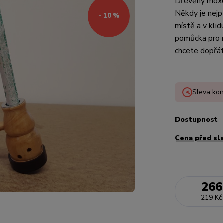
Dřevěný moxov
Někdy je nejp
- 10 %
místě a v kli
pomůcka pro 
chcete dopřát 
Sleva kon
Dostupnost
Cena před sl
266
219 Kč