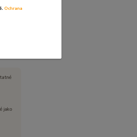
l a
ě.
Ochrana
stního
á silné
statné
é jako