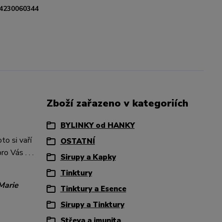
4230060344
Zboží zařazeno v kategoriích
BYLINKY od HANKY
to si vaří
OSTATNÍ
o Vás . . .
Sirupy a Kapky
Tinktury
Marie
Tinktury a Esence
Sirupy a Tinktury
Střeva a imunita