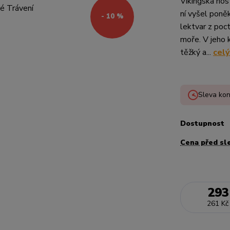
Vikingská hos
ní vyšel poně
- 10 %
lektvar z poct
moře. V jeho k
těžký a...
celý
Sleva kon
Dostupnost
Cena před sl
293
261 Kč