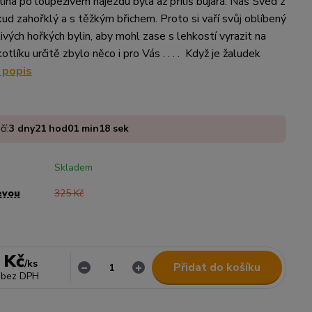
tina po loupeživém nájezdu byla až příliš bujará. Náš Švéd z
kud zahořklý a s těžkým břichem. Proto si vaří svůj oblíbený
ivých hořkých bylin, aby mohl zase s lehkostí vyrazit na
otlíku určitě zbylo něco i pro Vás . . . . Když je žaludek
 popis
čí:
3
dny
21
hod
01
min
17
sek
Skladem
evou
325 Kč
 Kč
/
ks
Přidat do košíku
bez DPH