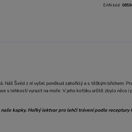
EAN kód:
0859
rá. Náš Švéd z ní vyšel poněkud zahořklý a s těžkým břichem. Pro
e s lehkostí vyrazit na moře. V jeho kotlíku určitě zbylo něco i pr
 naše kapky. Hořký lektvar pro lehčí trávení podle receptury 