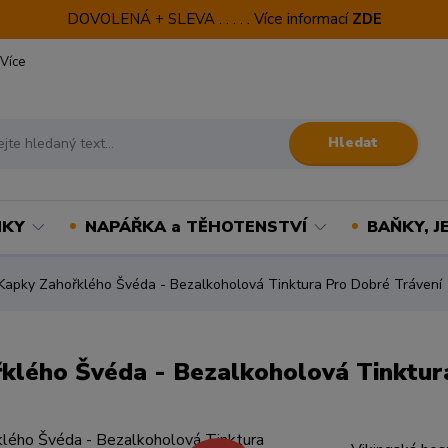
DOVOLENÁ + SLEVA . . . . . Více informací
ZDE
Více
Hledat
NKY
NAPÁŘKA a TĚHOTENSTVÍ
BAŇKY, J
ky Zahořklého Švéda - Bezalkoholová Tinktura Pro Dobré Trávení
ého Švéda - Bezalkoholová Tinktura