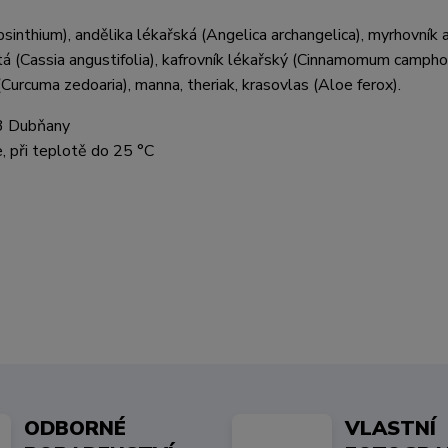
bsinthium), andělika lékařská (Angelica archangelica), myrhovník
stá (Cassia angustifolia), kafrovník lékařský (Cinnamomum campho
Curcuma zedoaria), manna, theriak, krasovlas (Aloe ferox).
3 Dubňany
, při teplotě do 25 °C
ODBORNÉ
VLASTNÍ