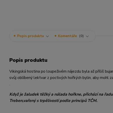
Popis produktu
Komentáře
0
Popis produktu
Vikingská hostina po loupeživém nájezdu byla až příliš buja
svůj oblíbený lektvar z poctivých hořkých bylin, aby mohl zas
.
Když je žaludek těžký a nálada hořkne, přichází na řadu
Treben,vařený s trpělivostí podle principů TČM.