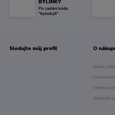
BYLINKY
Po zadání kódu
"bylinky5"
Sledujte můj profil
O nákup
Balení a fak
Ceny pošto
Výměna a r
Obchodní p