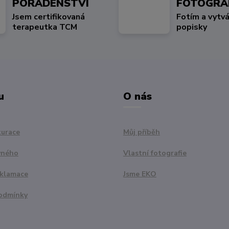
PORADENSTVÍ
FOTOGRA
Jsem certifikovaná
Fotím a vytvá
terapeutka TCM
popisky
u
O nás
turace
Můj příběh
vného
Vlastní fotografie
eklamace
Jsme EKO
odmínky