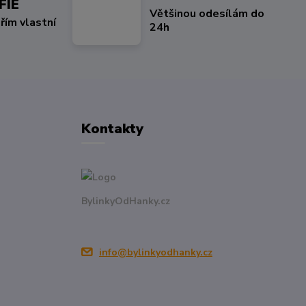
FIE
Většinou odesílám do
řím vlastní
24h
Kontakty
BylinkyOdHanky.cz
info@bylinkyodhanky.cz