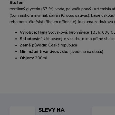
Složení:
rostlinný glycerin (57 %), voda, pelyněk pravý (Artemisia a
(Commiphora myrrha), šafrán (Crocus sativus), kasie úzkoli
rebarbora lékařská (Rheum officinale), kurkuma zedoárová (
Výrobce:
Hana Slováková, Jarohněvice 1836, 696 0
Skladování:
Uchovávejte v suchu, mimo přímé slunce
Země původu:
Česká republika
Minimální trvanlivost do:
(uvedeno na obalu)
Objem:
200ml
SLEVY NA