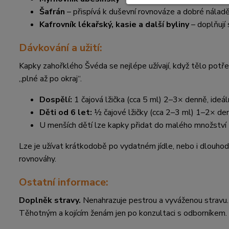
Šafrán
– přispívá k duševní rovnováze a dobré náladě
Kafrovník lékařský, kasie a další byliny
– doplňují 
Dávkování a užití:
Kapky zahořklého Švéda se nejlépe užívají, když tělo potřebu
„plné až po okraj“.
Dospělí:
1 čajová lžička (cca 5 ml) 2–3× denně, ideáln
Děti od 6 let:
½ čajové lžičky (cca 2–3 ml) 1–2× de
U menších dětí lze kapky přidat do malého množství t
Lze je užívat krátkodobě po vydatném jídle, nebo i dlouhod
rovnováhy.
Ostatní informace:
Doplněk stravy.
Nenahrazuje pestrou a vyváženou stravu.
Těhotným a kojícím ženám jen po konzultaci s odborníkem.