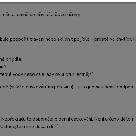
.
směs o jemně prohřívací a čistící účinky.
je podpořit trávení nebo zklidnit po jídle – prostě ve chvílích, k
ě při jídle.
nně.
eplé vody nebo čaje, aby byla chuť jemnější.
obě (snížíte dávkování na polovinu) – jako jemnou denní podporu 
 Nepřekračujte doporučené denní dávkování. Není určeno dětem 
 Ukládejte mimo dosah dětí.