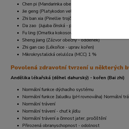
Chen pi (Mandarinka obecná - perikarp pečený)
Jie geng (Platykodon velkokvětý - kořen)
Zhi ban xia (Pinellie trojčetná - uprav. oddenek)
Da zao (Jujuba čínská - plod)
Fu ling (Ornatka kokosová - plodnice houby)
Sheng jiang (Zázvor obecný - oddenek)
Zhi gan cao (Lékořice - uprav. kořen)
Mikrokrystalická celulóza (MCC) 1 %
Povolená zdravotní tvrzení u některých by
Andělika lékařská (děhel dahurský) - kořen (Bai zhi)
Normální funkce dýchacího systému
Normální funkce žaludku (pH rovnováha) Normální trá
Normální trávení
Normální trávení - chuť k jídlu
Normální trávení a činnost jater, pročištění
Přirozená obranyschopnost - odolnost