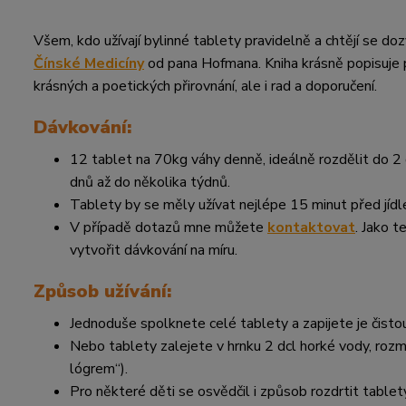
Všem, kdo užívají bylinné tablety pravidelně a chtějí se do
Čínské Medicíny
od pana Hofmana. Kniha krásně popisuje p
krásných a poetických přirovnání, ale i rad a doporučení.
Dávkování:
12 tablet na 70kg váhy denně, ideálně rozdělit do 2
dnů až do několika týdnů.
Tablety by se měly užívat nejlépe 15 minut před jídl
V případě dotazů mne můžete
kontaktovat
. Jako 
vytvořit dávkování na míru.
Způsob užívání:
Jednoduše spolknete celé tablety a zapijete je čisto
Nebo tablety zalejete v hrnku 2 dcl horké vody, rozm
lógrem“).
Pro některé děti se osvědčil i způsob rozdrtit tablety