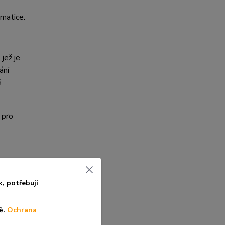
ematice.
jež je
ání
ě
 pro
k, po
třebuji
ě.
Ochrana