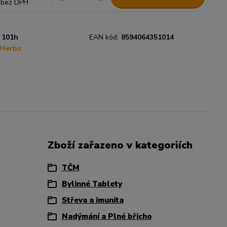
bez DPH
101h
EAN kód:
8594064351014
Herbs
Zboží zařazeno v kategoriích
TČM
Bylinné Tablety
Střeva a imunita
Nadýmání a Plné břicho