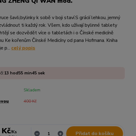
NG ZHENG QI WAN mod.
uce šavli,bylinky k sobě v boji staví.S grácií lehkou, jemný
vládnout ti každý rok. Všem, kdo užívají bylinné tablety
htějí se dozvědět více o tabletách i o Čínské medicíně
ihu Ke kořenům Čínské Medicíny od pana Hofmana. Kniha
e p...
celý popis
čí:
13
hod
55
min
45
sek
Skladem
evou
400 Kč
 Kč
/
Ks
Přidat do košíku