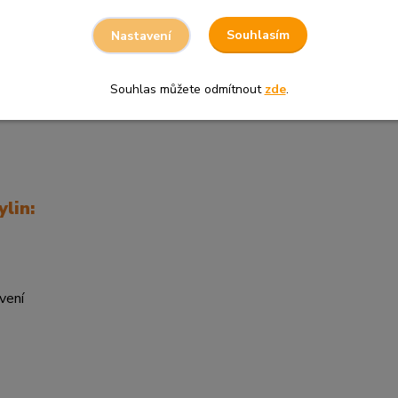
Souhlasím
Nastavení
Souhlas můžete odmítnout
zde
.
lin:
vení