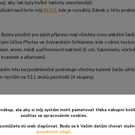
y), aby tak byly hořké tablety snesitelnější.
užívání navštivte můj
BLOG
, kde je rozsáhlý článek o této probl
iny použité pro jejich přípravu mají všechny svou unikátní šarži, 
pro léčiva Phytax ve švýcarském Schlierenu, kde v rámci testov
mium, arsen, měď) a přítomnosti bakterií (E.coli, Salmonely, včetn
 kvasinek a aflatoxinů.
ském trhu bezpodmínečně podrobuje všechny bylinné šarže užité
ným testům na 511 druhů pesticidů (4 skupiny).
nákup, ale aby si můj systém mohl pamatovat třeba nákupní koší
souhlas se zpracováním cookies.
a pomůžete mi web zlepšovat. Budu se k Vašim datům chovat slušn
posobních údajů.