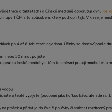
zvědět více o tabletách i o Čínské medicíně doporučuji knihu
Ke k
rincipy TČM a to způsobem, který pochopí i lajk. V knize je mno
 dávek po 4 až 6 tabletách najednou. Účinky se dostaví podle dr
em nebo 30 minut po jídle.
terapeutka čínské medicíny s těmito směsmi pracuji mnoho let a
u vodou.
ícháte a teplé vypijete (podobně jako hořkou kávu, ale zde i s „
 na prášek a přidat je do čaje či polévky či smíchat rozdrcený pr