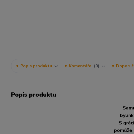
Popis produktu
Komentáře
0
Doporuč
Popis produktu
Samur
bylink
S grác
pomůže z