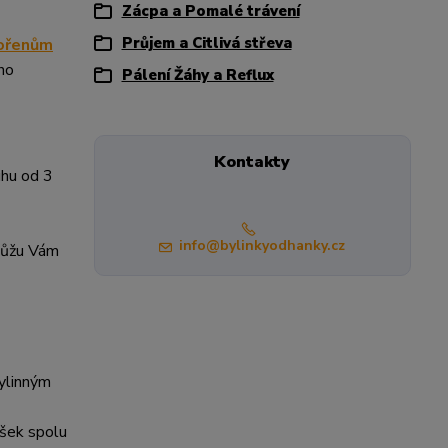
Zácpa a Pomalé trávení
Průjem a Citlivá střeva
ořenům
ho
Pálení Žáhy a Reflux
Kontakty
uhu od 3
info@bylinkyodhanky.cz
 můžu Vám
bylinným
ášek spolu