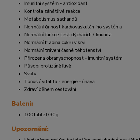
Imunitní systém - antioxidant
Kontrola zánětlivé reakce
Metabolismus sacharidů
Normální činnost kardiovaskulárního systému
Normální funkce cest dýchacích / Imunita
Normální hladina cukru v krvi
Normální trávení časné těhotenství
Přirozená obranyschopnost - imunitní systém
Působí protizánětlivě
Svaly
Tonus / vitalita - energie - únava
Zdraví během cestování
Balení:
100tablet/30g.
Upozornění:
Není určeno malým batolatům, není vhodné pro těhotné