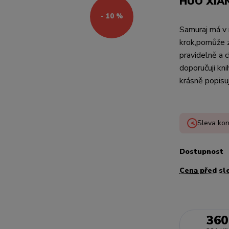
HUO XIA
- 10 %
Samuraj má v r
krok,pomůže z
pravidelně a c
doporučuji kn
krásně popisuj
Sleva kon
Dostupnost
Cena před sl
360