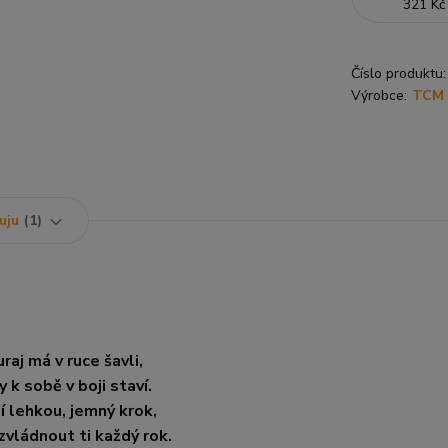
321 Kč
Číslo produktu:
Výrobce:
TCM 
uju
1
aj má v ruce šavli,
y k sobě v boji staví.
ií lehkou, jemný krok,
vládnout ti každý rok.