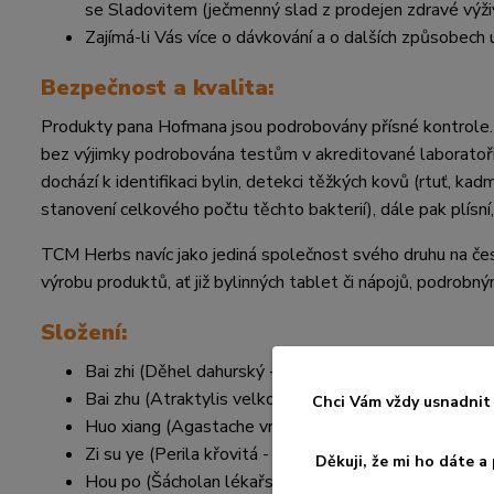
se Sladovitem (ječmenný slad z prodejen zdravé výživ
Zajímá-li Vás více o dávkování a o dalších způsobech 
Bezpečnost a kvalita:
Produkty pana Hofmana jsou podrobovány přísné kontrole. Byl
bez výjimky podrobována testům v akreditované laboratoři 
dochází k identifikaci bylin, detekci těžkých kovů (rtuť, kad
stanovení celkového počtu těchto bakterií), dále pak plísní,
TCM Herbs navíc jako jediná společnost svého druhu na če
výrobu produktů, ať již bylinných tablet či nápojů, podrob
Složení:
Bai zhi (Děhel dahurský - kořen)
Bai zhu (Atraktylis velkoúborná - zdužnatělý kořen)
Chci Vám vždy usnadnit 
Huo xiang (Agastache vrásčitá - nať)
Zi su ye (Perila křovitá - list)
Děkuji, že mi ho dáte 
Hou po (Šácholan lékařský - uprav. kůra)