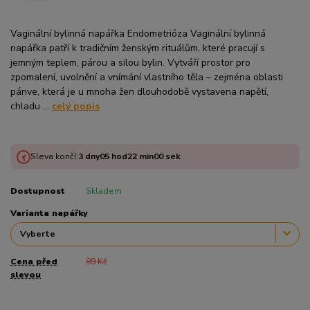
Vaginální bylinná napářka Endometrióza Vaginální bylinná
napářka patří k tradičním ženským rituálům, které pracují s
jemným teplem, párou a silou bylin. Vytváří prostor pro
zpomalení, uvolnění a vnímání vlastního těla – zejména oblasti
pánve, která je u mnoha žen dlouhodobě vystavena napětí,
chladu ...
celý popis
Sleva končí:
3
dny
05
hod
21
min
59
sek
Dostupnost
Skladem
Varianta napářky
Cena před
89 Kč
slevou