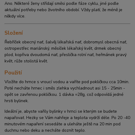
Ano. Některé ženy střídají směsi podle fáze cyklu, jiné podle
aktuální potřeby nebo životního období. Vždy platí, že méně je
někdy více.
Složení
Řebříček obecný nať, šalvěj lékařská nať, dobromysl obecná nať,
ostropestřec mariánský, měsíček lékařský květ, drmek obecný
plod, kopřiva dvoudomá nať, přeslička rolní nať, heřmánek pravý
květ, růže stolistá květ.
Použití
Vložíte do hrnce s vroucí vodou a vaříte pod pokličkou cca 10min.
Poté necháte hrnec i směs zlehka vychladnout asi 15 - 25min -
opět se zavřenou pokličkou. 1 dávka =28g, což odpovídá jedné
hrsti bylinek.
Ideální je, abyste vařily bylinky v hrnci se kterým se budete
napařovat. Hezky se Vám nahřeje a teplota vydrží déle. Po 20 -40
minutovém napaření sesedáte a uleháte ještě na 20 min pod
duchnu nebo deku a necháte doznít teplo.