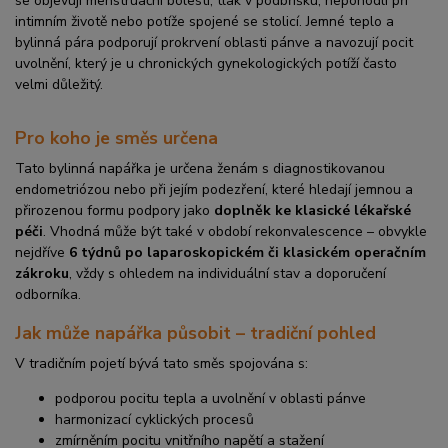
se objevují menstruační bolesti, tlak v podbřišku, nepohodlí při
intimním životě nebo potíže spojené se stolicí. Jemné teplo a
bylinná pára podporují prokrvení oblasti pánve a navozují pocit
uvolnění, který je u chronických gynekologických potíží často
velmi důležitý.
Pro koho je směs určena
Tato bylinná napářka je určena ženám s diagnostikovanou
endometriózou nebo při jejím podezření, které hledají jemnou a
přirozenou formu podpory jako
doplněk ke klasické lékařské
péči
. Vhodná může být také v období rekonvalescence – obvykle
nejdříve
6 týdnů po laparoskopickém či klasickém operačním
zákroku
, vždy s ohledem na individuální stav a doporučení
odborníka.
Jak může napářka působit – tradiční pohled
V tradičním pojetí bývá tato směs spojována s:
podporou pocitu tepla a uvolnění v oblasti pánve
harmonizací cyklických procesů
zmírněním pocitu vnitřního napětí a stažení