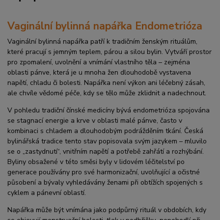
Vaginální bylinná napářka Endometrióza
Vaginální bylinná napářka patří k tradičním ženským rituálům,
které pracují s jemným teplem, párou a silou bylin. Vytváří prostor
pro zpomalení, uvolnění a vnímání vlastního těla – zejména
oblasti pánve, která je u mnoha žen dlouhodobě vystavena
napětí, chladu či bolesti. Napářka není výkon ani léčebný zásah,
ale chvíle vědomé péče, kdy se tělo může zklidnit a nadechnout.
V pohledu tradiční čínské medicíny bývá endometrióza spojována
se stagnací energie a krve v oblasti malé pánve, často v
kombinaci s chladem a dlouhodobým podrážděním tkání. Česká
bylinářská tradice tento stav popisovala svým jazykem – mluvilo
se o „zastydnutí“, vnitřním napětí a potřebě zahřátí a rozhýbání.
Byliny obsažené v této směsi byly v lidovém léčitelství po
generace používány pro své harmonizační, uvolňující a očistné
působení a bývaly vyhledávány ženami při obtížích spojených s
cyklem a pánevní oblastí.
Napářka může být vnímána jako podpůrný rituál v obdobích, kdy