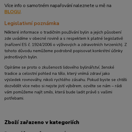
Více info o samotném napařování naleznete u mě na
BLOGU
.
Legislativní poznámka
Některé informace o tradičním používání bylin a jejich působení
zde uvádíme v obecné rovině a s respektem k platné legislativě
(nařízení ES č. 1924/2006 o výživových a zdravotních tvrzeních). Z
tohoto důvodu nemůžeme podrobně popisovat konkrétní účinky
jednotlivých bylin.
Opíráme se proto o zkušenosti lidového bylinářství, ženské
tradice a celostní pohled na tělo, který vnímá zdraví jako
výsledek rovnováhy, nikoli rychlého zásahu. Pokud byste se chtěli
dozvědět více nebo si nejste jistí výběrem, ozvěte se nám – rádi
vám pomůžeme najít směs, která bude ladit právě s vašimi
potřebami.
Zboží zařazeno v kategoriích