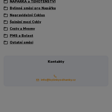
NAPÁŘKA a TĚHOTENSTVÍ
Bylinné směsi pro Napářku
Nepravidelný Cyklus
Špinění mezi Cykly
Cysty a Myomy
PMS a Bolest
Ostatní směsi
Kontakty
info@bylinkyodhanky.cz