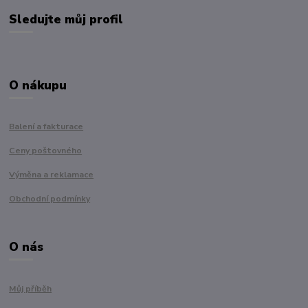
Sledujte můj profil
O nákupu
Balení a fakturace
Ceny poštovného
Výměna a reklamace
Obchodní podmínky
O nás
Můj příběh