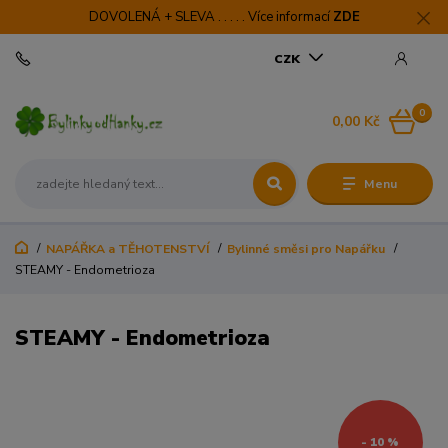
DOVOLENÁ + SLEVA . . . . . Více informací
ZDE
CZK
0
0,00 Kč
Menu
NAPÁŘKA a TĚHOTENSTVÍ
Bylinné směsi pro Napářku
STEAMY - Endometrioza
STEAMY - Endometrioza
- 10 %