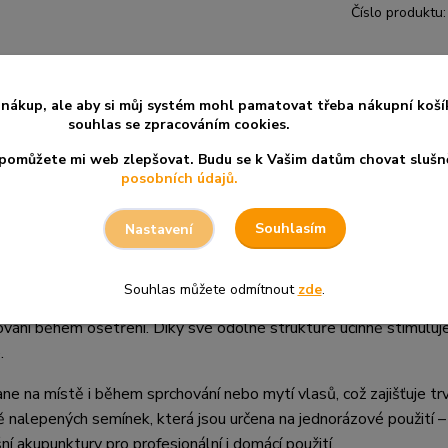
Číslo produktu:
nákup, ale aby si můj systém mohl pamatovat třeba nákupní koší
souhlas se zpracováním cookies.
a pomůžete mi web zlepšovat. Budu se k Vašim datům chovat slušn
posobních údajů.
Souhlasím
Nastavení
ou pro ušní akupunkturu díky své odolnosti a praktičnosti. Každé 
Souhlas můžete odmítnout
zde
.
ťuje diskrétní aplikaci na uchu. Speciální výběr vakárie je klíčový
čování během ošetření. Díky své odolné struktuře účinně stimuluj
.
e na místě i během sprchování nebo mytí vlasů, což zajišťuje tr
 nalepených semínek, která jsou určena na jednorázové použití 
í akupunktury pro profesionální i domácí použití.