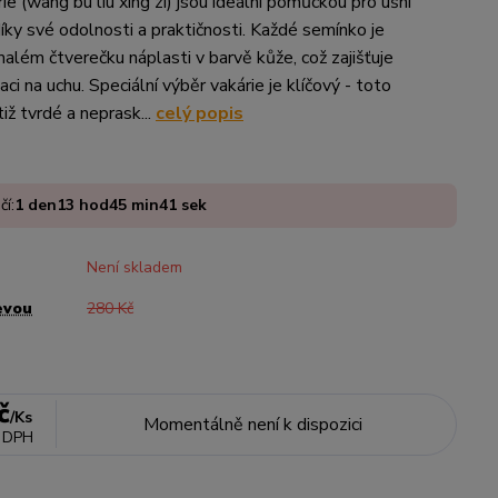
e (wang bu liu xing zi) jsou ideální pomůckou pro ušní
íky své odolnosti a praktičnosti. Každé semínko je
além čtverečku náplasti v barvě kůže, což zajišťuje
kaci na uchu. Speciální výběr vakárie je klíčový - toto
iž tvrdé a neprask...
celý popis
čí:
1
den
13
hod
45
min
40
sek
Není skladem
evou
280 Kč
č
/
Ks
Momentálně není k dispozici
 DPH