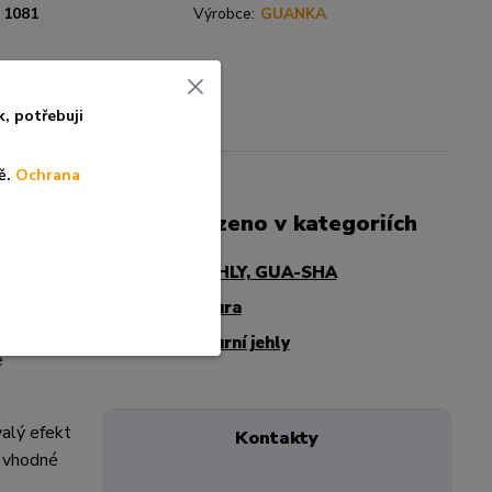
1081
Výrobce:
GUANKA
k, po
třebuji
ě.
Ochrana
Zboží zařazeno v kategoriích
BAŇKY, JEHLY, GUA-SHA
semínko je
Akupunktura
 - toto
Akupunkturní jehly
e
valý efekt
Kontakty
– vhodné