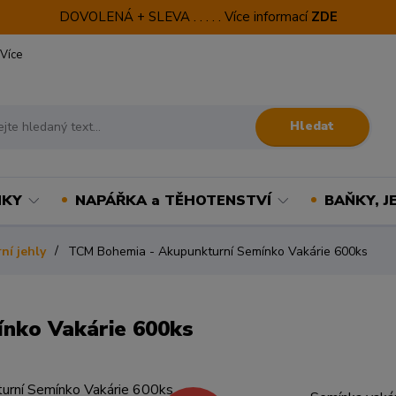
DOVOLENÁ + SLEVA . . . . . Více informací
ZDE
Více
Hledat
NKY
NAPÁŘKA a TĚHOTENSTVÍ
BAŇKY, J
ní jehly
TCM Bohemia - Akupunkturní Semínko Vakárie 600ks
nko Vakárie 600ks