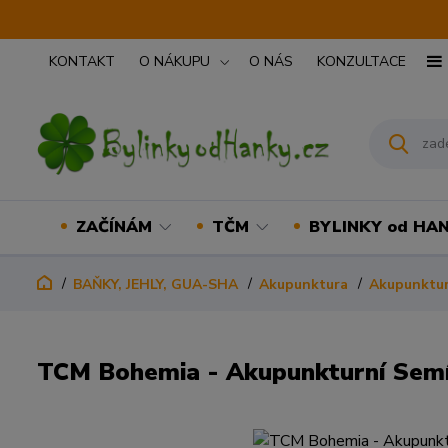
KONTAKT
O NÁKUPU
O NÁS
KONZULTACE
ZAČÍNÁM
TČM
BYLINKY od HA
BAŇKY, JEHLY, GUA-SHA
Akupunktura
Akupunktur
TCM Bohemia - Akupunkturní Semí