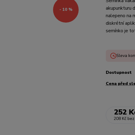
Semínka vakári
akupunkturu d
- 10 %
nalepeno na m
diskrétní apli
semínko je tot
Sleva kon
Dostupnost
Cena před sl
252 K
208 Kč
bez