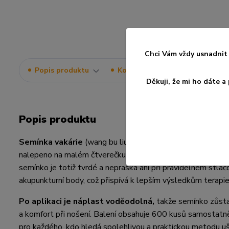
Chci Vám vždy usnadnit 
Popis produktu
Komentáře
0
Děkuji, že mi ho dáte 
Popis produktu
Semínka vakárie
(wang bu liu xing zi) jsou ideální pomůck
nalepeno na malém čtverečku náplasti v barvě kůže, což zajiš
semínko je totiž tvrdé a nepraská ani při pravidelném stla
akupunkturní body, což přispívá k lepším výsledkům terapie
Po aplikaci je náplast voděodolná,
takže semínko zůstan
a komfort při nošení. Balení obsahuje 600 kusů samostatně
pro každého, kdo hledá spolehlivou a praktickou metodu ušn