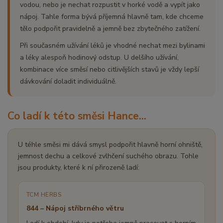
vodou, nebo je nechat rozpustit v horké vodě a vypít jako
nápoj. Tahle forma bývá příjemná hlavně tam, kde chceme
tělo podpořit pravidelně a jemně bez zbytečného zatížení.
Při současném užívání léků je vhodné nechat mezi bylinami
a léky alespoň hodinový odstup. U delšího užívání,
kombinace více směsí nebo citlivějších stavů je vždy lepší
dávkování doladit individuálně.
Co ladí k této směsi Hance...
U téhle směsi mi dává smysl podpořit hlavně horní ohniště,
jemnost dechu a celkové zvlhčení suchého obrazu. Tohle
jsou produkty, které k ní přirozeně ladí:
TCM HERBS
844 – Nápoj stříbrného větru