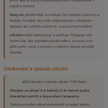
proto, aby se suchý a podrážděný obraz neupevňoval v
napětí a sevření.
Sang zhi
přináší lehčí, rozvolňující tón směrem k povrchu a
drahám. Pomáhá, aby směs nepůsobila jen zvlhčujícím
dojmem, ale i jemně uvolnila to, co je suchostí stažené.
Lékořice
směs harmonizuje a zjemňuje. Propojuje celé
složení tak, aby výsledek působil měkce, souvisle a ne
příliš ostře, což je u suchých a citlivých obrazů obzvlášť
důležité.
Dávkování a způsob užívání
Obvykle se užívají 2–4 tablety 2–3x denně podle
charakteru potíží a doporučení terapeuta.
Tablety je možné užívat samostatně a zapíjet teplou