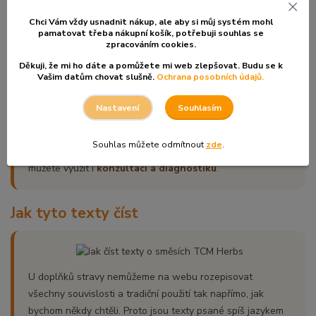
člověk kromě bylin podpořit i celkové zklidnění,
uvolnění a návrat do jemnějšího rytmu.
Chci Vám vždy usnadnit nákup, ale aby si můj systém mohl
pamatovat třeba nákupní košík, po
třebuji souhlas se
zpracováním cookies.
Děkuji, že mi ho dáte a pomůžete mi web zlepšovat. Budu se k
Konzultace a diagnostika
Vašim datům chovat slušně.
Ochrana posobních údajů.
Souhlasím
Nastavení
Nejste si jistí, jestli je tahle směs pro Vás ta pravá?
Základní pravidlo je nejdřív hasit akutní potíže, až poté
Souhlas můžete odmítnout
zde
.
ladit chronický stav. Chcete-li to probrat více do hloubky,
můžete využít i
konzultaci a diagnostiku
.
Jak tyto texty číst
U doplňků stravy nemůžeme na webu rozepisovat
všechny souvislosti a tradiční použití tak napřímo, jak
bychom někdy chtěli. Proto jsou texty psané spíš jazykem