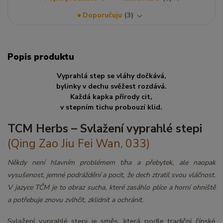
Doporučuju
3
Popis produktu
Vyprahlá step se vláhy dočkává,
bylinky v dechu svěžest rozdává.
Každá kapka přírody cit,
v stepním tichu probouzí klid.
TCM Herbs – Svlažení vyprahlé stepi
(Qing Zao Jiu Fei Wan, 033)
Někdy není hlavním problémem tíha a přebytek, ale naopak
vysušenost, jemné podráždění a pocit, že dech ztratil svou vláčnost.
V jazyce TČM je to obraz sucha, které zasáhlo plíce a horní ohniště
a potřebuje znovu zvlhčit, zklidnit a ochránit.
Svlažení vyprahlé stepi je směs, která podle tradiční čínské