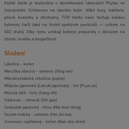
Každá šarže je testována v akreditované laboratoři Phytax ve
švýcarském Schlierenu na identitu bylin, těžké kovy, bakterie,
plísně, kvasinky a aflatoxiny. TCM Herbs navíc testuje každou
bylinnou šarži také na široké spektrum pesticidů — celkem na
602 druhů. Díky tomu vznikají bylinné preparáty s důrazem na
čistotu, kvalitu a bezpečnost.
Složení
Lékořice - kořen
Meruňka obecná – semeno (Xing ren)
Mikrokrystalická celulóza (pojivo)
Mišpule japonská (Lokvát japonský) - list (Pi pa ye)
Moruše bílá - listy (Sang zhi)
Sádrovec – minerál (Shi gao)
Sedoulek japonský - hlíza (Mai men dong)
Sezam indický - semeno (Hei zhi ma)
Zvonovec vzpřímený - kořen (Nan sha shen)