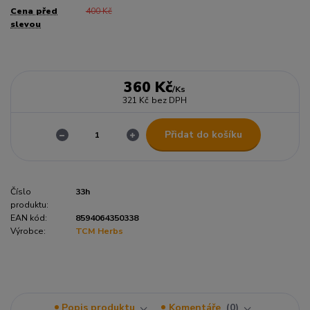
Cena před
400 Kč
slevou
360 Kč
/
Ks
321 Kč
bez DPH
Přidat do košíku
Číslo
33h
produktu:
EAN kód:
8594064350338
Výrobce:
TCM Herbs
Popis produktu
Komentáře
0