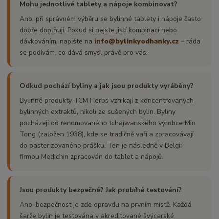
Mohu jednotlivé tablety a nápoje kombinovat?
Ano, při správném výběru se bylinné tablety i nápoje často
dobře doplňují. Pokud si nejste jistí kombinací nebo
dávkováním, napište na
info@bylinkyodhanky.cz
– ráda
se podívám, co dává smysl právě pro vás.
Odkud pochází byliny a jak jsou produkty vyráběny?
Bylinné produkty TCM Herbs vznikají z koncentrovaných
bylinných extraktů, nikoli ze sušených bylin. Byliny
pocházejí od renomovaného tchajwanského výrobce Min
Tong (založen 1938), kde se tradičně vaří a zpracovávají
do pasterizovaného prášku. Ten je následně v Belgii
firmou Medichin zpracován do tablet a nápojů.
Jsou produkty bezpečné? Jak probíhá testování?
Ano, bezpečnost je zde opravdu na prvním místě. Každá
šarže bylin je testována v akreditované švýcarské