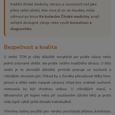
tradiční čínské medicíny, obrazu a souvislostí než jako
přímý výčet účinků. Kdo chce jít víc do hloubky, může
sáhnout po knize
Ke kořenům Čínské medicíny
, projít
veřejně dostupné zdroje nebo využít
konzultaci a
diagnostiku
.
Bezpečnost a kvalita
U směsí TCM je vždy důležité nevybírat jen podle názvu nebo
jedné izolované obtíže, ale podle celého tradičního obrazu. U této
směsi je to obzvlášť důležité, protože pracuje se suchostí a
citlivějším obrazem plic. Pokud by u člověka převažoval těžký hlen,
plnost a vlhko nebo naopak výrazný chlad bez známek suchosti,
nemusela by být vhodnou volbou. U citlivějších stavů, v
těhotenství, při kojení nebo při současném užívání léků je proto
vždy lepší výběr ještě doladit individuálně.
Všechny byliny použité pro výrobu procházejí přísnou kontrolou.