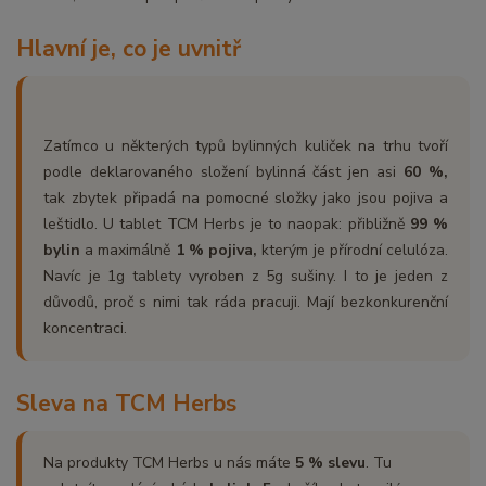
Hlavní je, co je uvnitř
Zatímco u některých typů bylinných kuliček na trhu tvoří
podle deklarovaného složení bylinná část jen asi
60 %,
tak zbytek připadá na pomocné složky jako jsou pojiva a
leštidlo. U tablet TCM Herbs je to naopak: přibližně
99 %
bylin
a maximálně
1 % pojiva,
kterým je přírodní celulóza.
Navíc je 1g tablety vyroben z 5g sušiny. I to je jeden z
důvodů, proč s nimi tak ráda pracuji. Mají bezkonkurenční
koncentraci.
Sleva na TCM Herbs
Na produkty TCM Herbs u nás máte
5 % slevu
. Tu