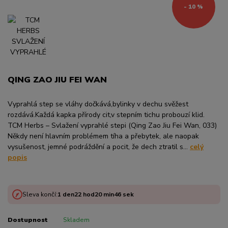
- 10 %
QING ZAO JIU FEI WAN
Vyprahlá step se vláhy dočkává,bylinky v dechu svěžest
rozdává.Každá kapka přírody cit,v stepním tichu probouzí klid.
TCM Herbs – Svlažení vyprahlé stepi (Qing Zao Jiu Fei Wan, 033)
Někdy není hlavním problémem tíha a přebytek, ale naopak
vysušenost, jemné podráždění a pocit, že dech ztratil s...
celý
popis
Sleva končí:
1
den
22
hod
20
min
46
sek
Dostupnost
Skladem