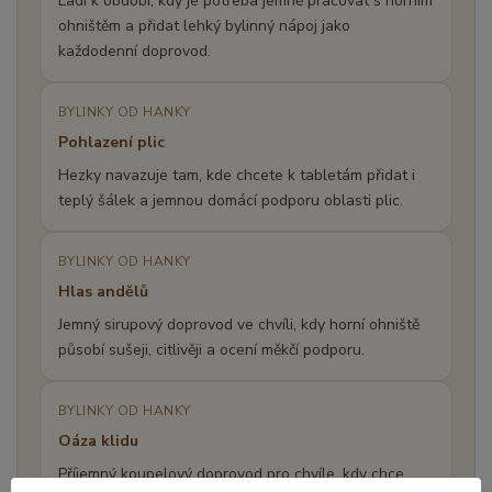
Ladí k období, kdy je potřeba jemně pracovat s horním
ohništěm a přidat lehký bylinný nápoj jako
každodenní doprovod.
BYLINKY OD HANKY
Pohlazení plic
Hezky navazuje tam, kde chcete k tabletám přidat i
teplý šálek a jemnou domácí podporu oblasti plic.
BYLINKY OD HANKY
Hlas andělů
Jemný sirupový doprovod ve chvíli, kdy horní ohniště
působí sušeji, citlivěji a ocení měkčí podporu.
BYLINKY OD HANKY
Oáza klidu
Příjemný koupelový doprovod pro chvíle, kdy chce