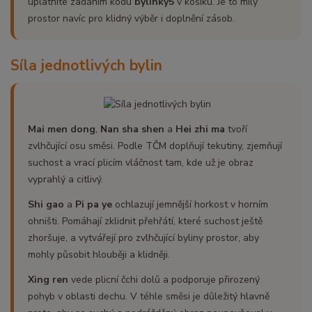
uplatníte zadáním kódu
bylinky5
v košíku. Je to milý
prostor navíc pro klidný výběr i doplnění zásob.
Síla jednotlivých bylin
Mai men dong
,
Nan sha shen
a
Hei zhi ma
tvoří
zvlhčující osu směsi. Podle TČM doplňují tekutiny, zjemňují
suchost a vrací plicím vláčnost tam, kde už je obraz
vyprahlý a citlivý.
Shi gao
a
Pi pa ye
ochlazují jemnější horkost v horním
ohništi. Pomáhají zklidnit přehřátí, které suchost ještě
zhoršuje, a vytvářejí pro zvlhčující byliny prostor, aby
mohly působit hlouběji a klidněji.
Xing ren
vede plicní čchi dolů a podporuje přirozený
pohyb v oblasti dechu. V téhle směsi je důležitý hlavně