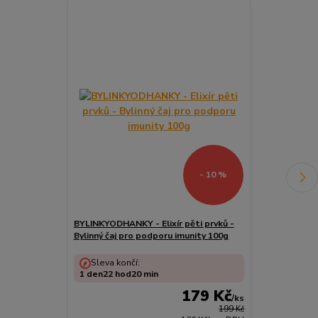
- 10 %
BYLINKYODHANKY - Elixír pěti prvků -
BYLINKYODHAN
Bylinný čaj pro podporu imunity 100g
Bylinný čaj p
Sleva končí:
Sleva konč
1
den
22
hod
20
min
1
den
22
hod
179 Kč
/
ks
199 Kč