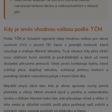
narušovat lehkost dechu a celkový komfort v oblasti
plic.
Kdy je směs vhodnou volbou podle TČM
Podle TČM je Svlažení vyprahlé stepi vhodnou volbou pro obraz
suchosti ZAO v plicích FEI, často s jemnější horkostí, která
vysušuje a zraňuje tělesné tekutiny. To je situace, kdy plíce ztrácí
svou vláčnost, horní ohniště je podrážděnější a dech už nemá
dostatek přirozené jemnosti. Směs proto kombinuje byliny, které
zvlhčují plíce, doplňují tekutiny, ochlazují jemnou horkost a
pomáhají zklidnit vzbouřený pohyb v horní části těla.
Největší smysl dává tam, kde je obraz opravdu suchý, jemně
přehřátý a citlivý. Méně vhodná bývá u plného a zahleněného
terénu s těžkým hlenem nebo tam, kde převažuje chlad a vlhko. U
této směsi je důležité rozlišit, jestli plíce potřebují spíš zvlhčit a
ochránit, nebo naopak pročistit od přebytku a hlenu.