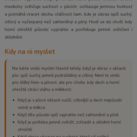
medicíny zvlhčuje suchost v plicích, ochlazuje jemnou horkost
a pomáhá vracet dechu vláčnost tam, kde je obraz spíš suchý,
citlivý a vyčerpaný než zahleněný a plný. Hodí se do chvílí, kdy
horní ohniště působí vyprahle a potřebuje jemné zvlhčení i
zklidnění.
Kdy na ni myslet
Na tuhle směs myslím hlavně tehdy, když je obraz v oblasti
plic spíš suchý, jemně podrážděný a citlivý. Není to směs
pro těžký hlen a plnost, ale pro chvíle, kdy dech a horní
ohniště ztrácí vláhu a měkkost.
Když je v plicní oblasti sušší, citlivější a dech nepůsobí
volně a měkce.
Když tělo působí spíš vyprahle než zahleněně a plně.
Když je potřeba jemně zvlhčit, zchladit a zklidnit horní
ohniště.
Když obraz ukazuje na suchost, která už začíná