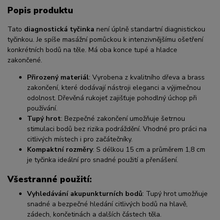
Popis produktu
Tato
diagnostická tyčinka
není úplně standartní diagnistickou
tyčinkou. Je spíše masážní pomůckou k intenzivnějšímu ošetření
konkrétních bodů na těle. Má oba konce tupé a hladce
zakončené.
Přirozený materiál
: Vyrobena z kvalitního dřeva a brass
zakončení, které dodávají nástroji eleganci a výjimečnou
odolnost. Dřevěná rukojeť zajišťuje pohodlný úchop při
používání.
Tupý hrot
: Bezpečné zakončení umožňuje šetrnou
stimulaci bodů bez rizika podráždění. Vhodné pro práci na
citlivých místech i pro začátečníky.
Kompaktní rozměry
: S délkou 15 cm a průměrem 1,8 cm
je tyčinka ideální pro snadné použití a přenášení.
Všestranné použití:
Vyhledávání akupunkturních bodů
: Tupý hrot umožňuje
snadné a bezpečné hledání citlivých bodů na hlavě,
zádech, končetinách a dalších částech těla.