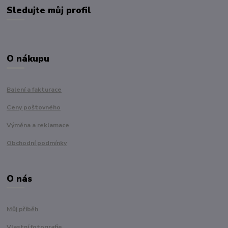
Sledujte můj profil
O nákupu
Balení a fakturace
Ceny poštovného
Výměna a reklamace
Obchodní podmínky
O nás
Můj příběh
Vlastní fotografie