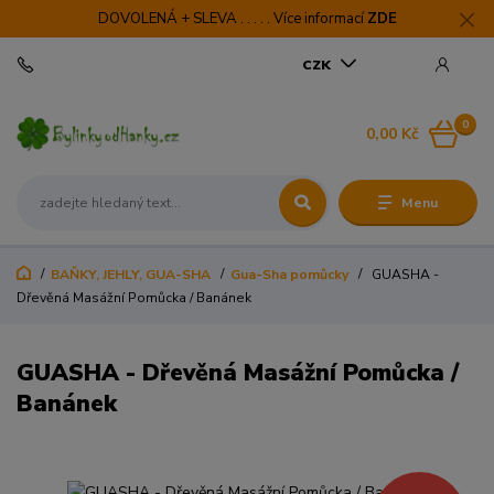
DOVOLENÁ + SLEVA . . . . . Více informací
ZDE
CZK
0
0,00 Kč
Menu
BAŇKY, JEHLY, GUA-SHA
Gua-Sha pomůcky
GUASHA -
Dřevěná Masážní Pomůcka / Banánek
GUASHA - Dřevěná Masážní Pomůcka /
Banánek