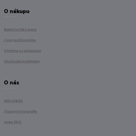
O nákupu
Balení a fakturace
Ceny poštovného
Výměna a reklamace
Obchodní podmínky
O nás
Můj příběh
Vlastní fotografie
Jsme EKO