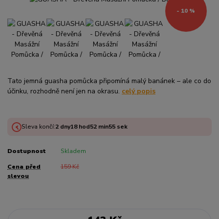
- 10 %
Tato jemná guasha pomůcka připomíná malý banánek – ale co do
účinku, rozhodně není jen na okrasu.
celý popis
Sleva končí:
2
dny
18
hod
52
min
55
sek
Dostupnost
Skladem
Cena před
159 Kč
slevou