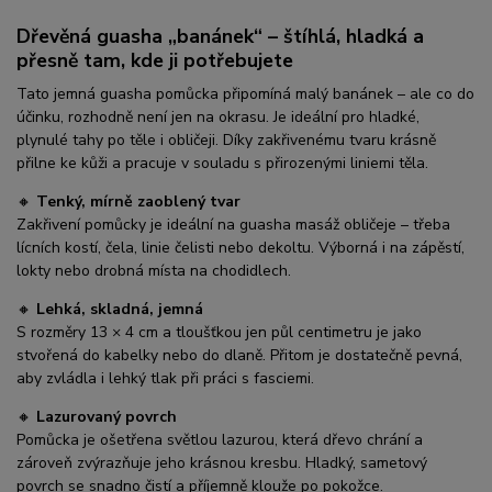
Dřevěná guasha „banánek“ – štíhlá, hladká a
přesně tam, kde ji potřebujete
Tato jemná guasha pomůcka připomíná malý banánek – ale co do
účinku, rozhodně není jen na okrasu. Je ideální pro hladké,
plynulé tahy po těle i obličeji. Díky zakřivenému tvaru krásně
přilne ke kůži a pracuje v souladu s přirozenými liniemi těla.
🔸
Tenký, mírně zaoblený tvar
Zakřivení pomůcky je ideální na guasha masáž obličeje – třeba
lícních kostí, čela, linie čelisti nebo dekoltu. Výborná i na zápěstí,
lokty nebo drobná místa na chodidlech.
🔸
Lehká, skladná, jemná
S rozměry 13 × 4 cm a tloušťkou jen půl centimetru je jako
stvořená do kabelky nebo do dlaně. Přitom je dostatečně pevná,
aby zvládla i lehký tlak při práci s fasciemi.
🔸
Lazurovaný povrch
Pomůcka je ošetřena světlou lazurou, která dřevo chrání a
zároveň zvýrazňuje jeho krásnou kresbu. Hladký, sametový
povrch se snadno čistí a příjemně klouže po pokožce.