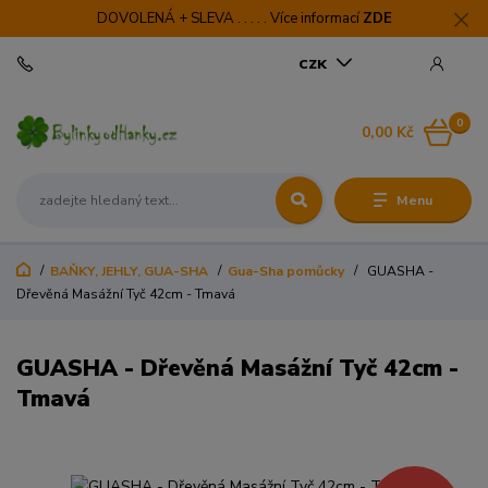
DOVOLENÁ + SLEVA . . . . . Více informací
ZDE
CZK
0
0,00 Kč
Menu
BAŇKY, JEHLY, GUA-SHA
Gua-Sha pomůcky
GUASHA -
Dřevěná Masážní Tyč 42cm - Tmavá
GUASHA - Dřevěná Masážní Tyč 42cm -
Tmavá