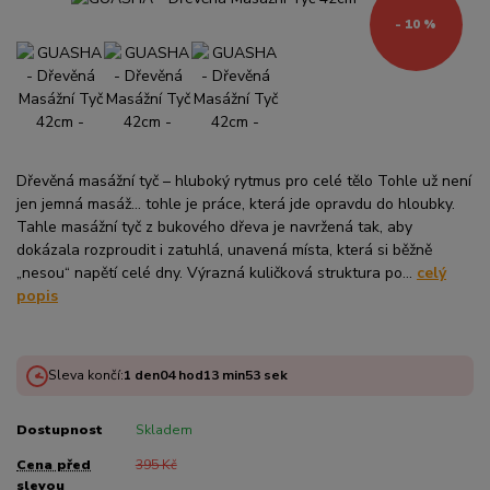
- 10 %
Dřevěná masážní tyč – hluboký rytmus pro celé tělo Tohle už není
jen jemná masáž… tohle je práce, která jde opravdu do hloubky.
Tahle masážní tyč z bukového dřeva je navržená tak, aby
dokázala rozproudit i zatuhlá, unavená místa, která si běžně
„nesou“ napětí celé dny. Výrazná kuličková struktura po...
celý
popis
Sleva končí:
1
den
04
hod
13
min
53
sek
Dostupnost
Skladem
Cena před
395 Kč
slevou