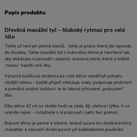
Popis produktu
Dřevěná masážní tyč – hluboký rytmus pro celé
tělo
Tohle už není jen jemná masáž… tohle je práce, která jde opravdu
do hloubky. Tahle masážní tyč z bukového dřeva je navržená tak,
aby dokázala rozproudit i zatuhlá, unavená místa, která si běžně
„nesou“ napětí celé dny.
Výrazná kuličková struktura po celé délce vytváří při pohybu
silnější rytmus – každé přejetí stimuluje svaly, podporuje prokrvení
a pomáhá uvolnit ztuhlost. Je to takové přirozené „probuzení“
těla.
Díky délce 42 cm se skvěle hodí na záda, šíji, stehna i lýtka. A co
oceníte nejvíc – zvládnete s ní pracovat i sami, bez pomoci.
Bukové dřevo je pevné a odolné, tmavá lazura mu dodává krásný
charakter a zároveň chrání povrch při každodenním používání.