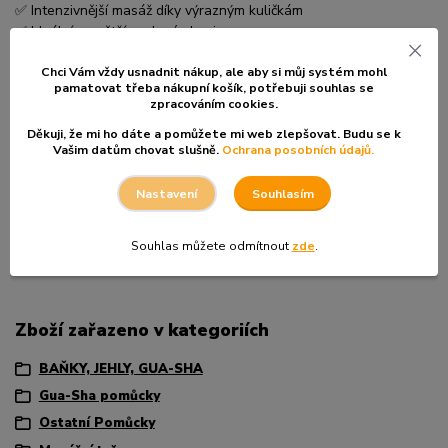
✅ Intenzivnější masáž díky výrazným kuličkám
✅ Ideální na větší svalové skupiny
✅ Dlouhý dosah – zvládnete i záda sami
Chci Vám vždy usnadnit nákup, ale aby si můj systém mohl
Tip od Hanky 🌿
pamatovat třeba nákupní košík, po
třebuji souhlas se
zpracováním cookies.
Když cítíte „těžké“ nohy nebo zatuhlá záda, zkuste pomalé
přejezdy s mírným tlakem. Není potřeba spěchat – právě ten
Děkuji, že mi ho dáte a pomůžete mi web zlepšovat. Budu se k
rytmus dělá největší práci.
Vašim datům chovat slušně.
Ochrana posobních údajů.
Rozměry: 42 × 4 cm
Souhlasím
Nastavení
Materiál: bukové dřevo
Povrch: tmavá lazura
Souhlas můžete odmítnout
zde
.
Balení: 1 ks
Zboží zařazeno v kategoriích
BAŇKY, JEHLY, GUA-SHA
Gua-Sha pomůcky
Ostatní Pomůcky