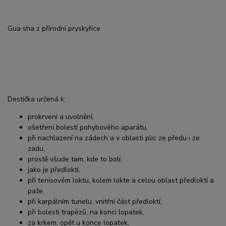
Gua sha z přírodní pryskyřice
Destička určená k:
prokrvení a uvolnění,
ošetření bolestí pohybového aparátu,
při nachlazení na zádech a v oblasti plic ze předu i ze
zadu,
prostě všude tam, kde to bolí,
jako je předloktí,
při tenisovém loktu, kolem lokte a celou oblast předloktí a
paže,
při karpálním tunelu, vnitřní část předloktí,
při bolesti trapézů, na konci lopatek,
za krkem, opět u konce lopatek,