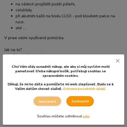
na zádech projíždět podél páteře,
celulitidy,
při akutním kašli na bodu LU10 - pod kloubem palce na
ruce,
atd ....
V praxi velmi využívaná pomůcka.
Jak na to?
- potřeme místo
olejem
a
- přejíždíme destičkou tam a zpět,
Chci Vám vždy usnadnit nákup, ale aby si můj systém mohl
- až do zčervenání kůže,
pamatovat třeba nákupní košík, po
třebuji souhlas se
- poté přestaneme.
zpracováním cookies.
Děkuji, že mi ho dáte a pomůžete mi web zlepšovat. Budu se k
Vašim datům chovat slušně.
Ochrana posobních údajů.
Můžete 2 - 5x denně, podle problému a podle potřeby.
Souhlasím
Nastavení
Rozměr:
Souhlas můžete odmítnout
zde
.
- délka 7cm.