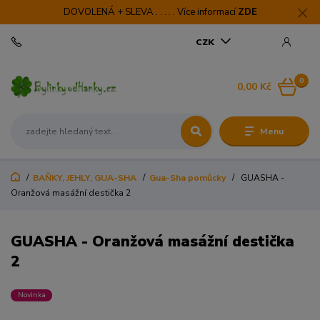
DOVOLENÁ + SLEVA . . . . . Více informací
ZDE
CZK
0
0,00 Kč
Menu
BAŇKY, JEHLY, GUA-SHA
Gua-Sha pomůcky
GUASHA -
Oranžová masážní destička 2
GUASHA - Oranžová masážní destička
2
Novinka