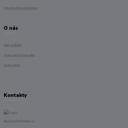
Obchodní podmínky
O nás
Můj příběh
Vlastní fotografie
Jsme EKO
Kontakty
BylinkyOdHanky.cz