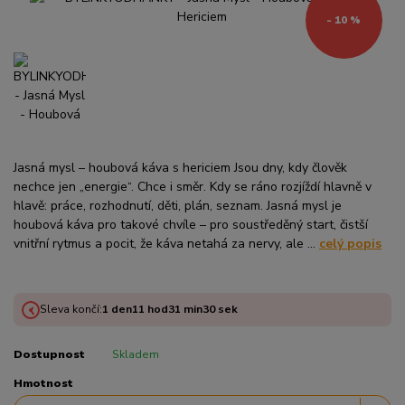
- 10 %
Jasná mysl – houbová káva s hericiem Jsou dny, kdy člověk
nechce jen „energie“. Chce i směr. Kdy se ráno rozjíždí hlavně v
hlavě: práce, rozhodnutí, děti, plán, seznam. Jasná mysl je
houbová káva pro takové chvíle – pro soustředěný start, čistší
vnitřní rytmus a pocit, že káva netahá za nervy, ale ...
celý popis
Sleva končí:
1
den
11
hod
31
min
30
sek
Dostupnost
Skladem
Hmotnost