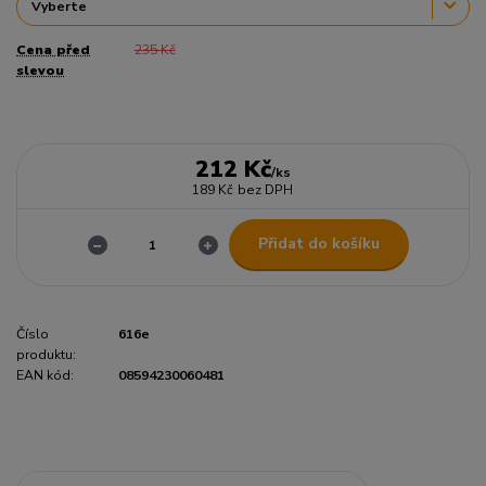
Cena před
235 Kč
slevou
212 Kč
/
ks
189 Kč
bez DPH
Přidat do košíku
Číslo
616e
produktu:
EAN kód:
08594230060481