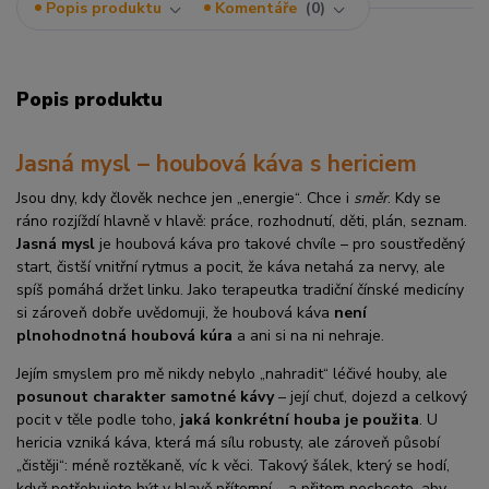
Popis produktu
Komentáře
0
Popis produktu
Jasná mysl – houbová káva s hericiem
Jsou dny, kdy člověk nechce jen „energie“. Chce i
směr
. Kdy se
ráno rozjíždí hlavně v hlavě: práce, rozhodnutí, děti, plán, seznam.
Jasná mysl
je houbová káva pro takové chvíle – pro soustředěný
start, čistší vnitřní rytmus a pocit, že káva netahá za nervy, ale
spíš pomáhá držet linku. Jako terapeutka tradiční čínské medicíny
si zároveň dobře uvědomuji, že houbová káva
není
plnohodnotná houbová kúra
a ani si na ni nehraje.
Jejím smyslem pro mě nikdy nebylo „nahradit“ léčivé houby, ale
posunout charakter samotné kávy
– její chuť, dojezd a celkový
pocit v těle podle toho,
jaká konkrétní houba je použita
. U
hericia vzniká káva, která má sílu robusty, ale zároveň působí
„čistěji“: méně roztěkaně, víc k věci. Takový šálek, který se hodí,
když potřebujete být v hlavě přítomní – a přitom nechcete, aby