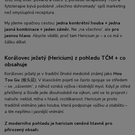
fytoterapie bývá podobné „všechno dohromady“ spíš marketing
než smysluplná receptura.
My jdeme opačnou cestou:
jedna konkrétní houba + jedna
jasná kombinace + jeden záměr.
Ne „na všechno“, ale
pro
jasnou hlavu
. Abyste věděli, proč tam Hericium je – a co má v
šálku dělat.
Korálovec ježatý (Hericium) z pohledu TČM + co
obsahuje
Korálovec ježatý je v tradiční čínské medicíně známý jako
Hou
Tou Gu
(猴头菇). V klasickém pojetí se často spojuje se středem
– se „zázemím“, z něhož vzniká výživa i klidnější mysl. Když je střed
přetížený a člověk jede dlouhodobě na výkon, umí se to projevit i
nahoře: neklid, mlha v hlavě, roztěkanost. Hericium je proto
tradičně vnímáno jako houba, která podporuje
výživu a stabilitu
–
a tím nepřímo i jasnější vnímání.
Z moderního pohledu je hericium ceněné hlavně pro
přirozený obsah: