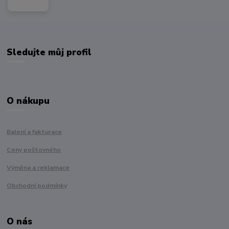
Sledujte můj profil
O nákupu
Balení a fakturace
Ceny poštovného
Výměna a reklamace
Obchodní podmínky
O nás