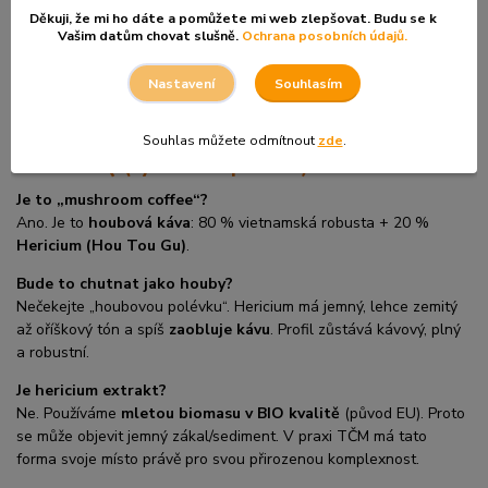
období
, uzávěrky, porady, dlouhé řízení nebo jakýkoliv
Děkuji, že mi ho dáte a pomůžete mi web zlepšovat. Budu se k
dospělácký maraton, kdy je nejcennější klidná pozornost. Protože
Vašim datům chovat slušně.
Ochrana posobních údajů.
používáme
mletou biomasu
, může být přirozeně přítomný jemný
zákal nebo drobný sediment – je to v pořádku, stačí promíchat
Souhlasím
Nastavení
(ideálně napěňovačem).
Souhlas můžete odmítnout
zde
.
Mini-FAQ (rychlé odpovědi)
Je to „mushroom coffee“?
Ano. Je to
houbová káva
: 80 % vietnamská robusta + 20 %
Hericium (Hou Tou Gu)
.
Bude to chutnat jako houby?
Nečekejte „houbovou polévku“. Hericium má jemný, lehce zemitý
až oříškový tón a spíš
zaobluje kávu
. Profil zůstává kávový, plný
a robustní.
Je hericium extrakt?
Ne. Používáme
mletou biomasu v BIO kvalitě
(původ EU). Proto
se může objevit jemný zákal/sediment. V praxi TČM má tato
forma svoje místo právě pro svou přirozenou komplexnost.