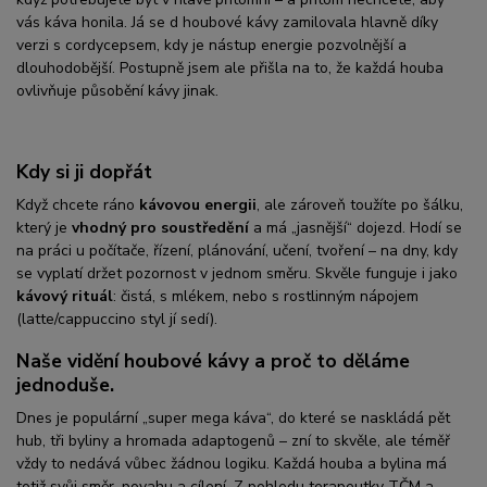
vás káva honila. Já se d houbové kávy zamilovala hlavně díky
verzi s cordycepsem, kdy je nástup energie pozvolnější a
dlouhodobější. Postupně jsem ale přišla na to, že každá houba
ovlivňuje působění kávy jinak.
Kdy si ji dopřát
Když chcete ráno
kávovou energii
, ale zároveň toužíte po šálku,
který je
vhodný pro soustředění
a má „jasnější“ dojezd. Hodí se
na práci u počítače, řízení, plánování, učení, tvoření – na dny, kdy
se vyplatí držet pozornost v jednom směru. Skvěle funguje i jako
kávový rituál
: čistá, s mlékem, nebo s rostlinným nápojem
(latte/cappuccino styl jí sedí).
Naše vidění houbové kávy a proč to děláme
jednoduše.
Dnes je populární „super mega káva“, do které se naskládá pět
hub, tři byliny a hromada adaptogenů – zní to skvěle, ale téměř
vždy to nedává vůbec žádnou logiku. Každá houba a bylina má
totiž svůj směr, povahu a cílení. Z pohledu terapeutky TČM a