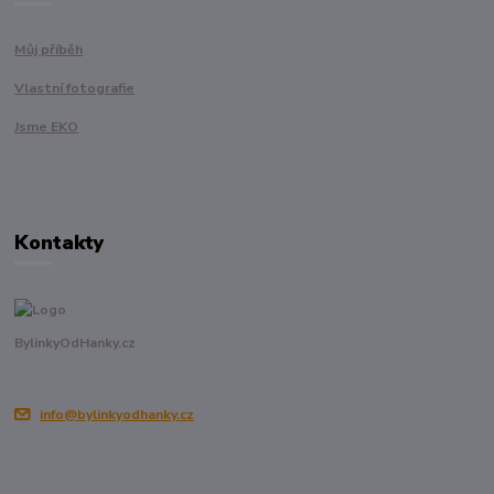
Můj příběh
Vlastní fotografie
Jsme EKO
Kontakty
BylinkyOdHanky.cz
info@bylinkyodhanky.cz