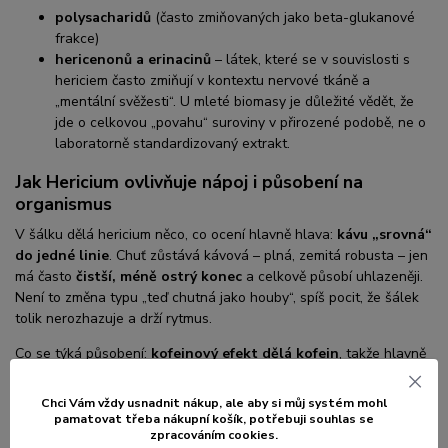
polysacharidů
(často zmiňovaných jako beta-glukanové
frakce)
hericenonů a erinacinů
– látek, které se v souvislosti s
hericiem často zmiňují v kontextu nervové tkáně a
„mentální svěžesti“. U mleté biomasy je důležité vědět, že
jde o celkovou „povahu“ suroviny v přirozené podobě, ne o
laboratorně standardizovaný extrakt.
Jak Hericium ovlivňuje nápoj i působení na
organismus
V šálku dělá hericium něco, co ocení hlavně hlava:
kávu „srovná“
do jedné linie
. Chuť zůstává kávová – plná, zemitá robusta – jen
má často
čistší, méně ostrý konec
a celkově působí uhlazeněji.
Není to změna typu „teď chutná jako houby“, spíš pocit, že šálek
tolik nerozhazuje a drží rytmus.
Co se týká působení:
kofeinový efekt dělá kofein
, takže hlavně
káva. Hericium není stimulant. V téhle kombinaci ho bereme jako
jemného „parťáka“ pro
fokus a mentální disciplínu
– pro dny,
Chci Vám vždy usnadnit nákup, ale aby si můj systém mohl
kdy člověk potřebuje sednout k práci, učit se, psát, řešit tabulky,
pamatovat třeba nákupní košík, po
třebuji souhlas se
zpracováním cookies.
být v provozu a přitom neztrácet nit. Hodí se i na
zkouškové