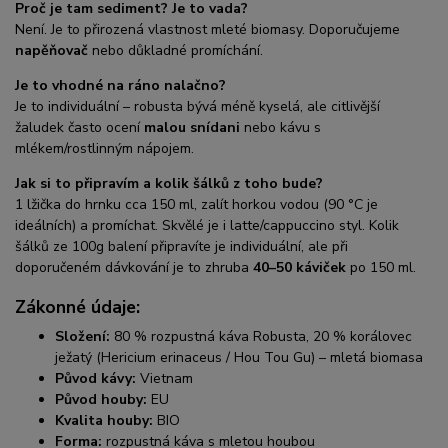
Proč je tam sediment? Je to vada?
Není. Je to přirozená vlastnost mleté biomasy. Doporučujeme
napěňovač
nebo důkladné promíchání.
Je to vhodné na ráno nalačno?
Je to individuální – robusta bývá méně kyselá, ale citlivější
žaludek často ocení
malou snídani
nebo kávu s
mlékem/rostlinným nápojem.
Jak si to připravím a kolik šálků z toho bude?
1 lžička do hrnku cca 150 ml, zalít horkou vodou (90 °C je
ideálních) a promíchat. Skvělé je i latte/cappuccino styl. Kolik
šálků ze 100g balení připravíte je individuální, ale při
doporučeném dávkování je to zhruba
40–50 káviček
po 150 ml.
Zákonné údaje:
Složení:
80 % rozpustná káva Robusta, 20 % korálovec
ježatý (Hericium erinaceus / Hou Tou Gu) – mletá biomasa
Původ kávy:
Vietnam
Původ houby:
EU
Kvalita houby:
BIO
Forma:
rozpustná káva s mletou houbou