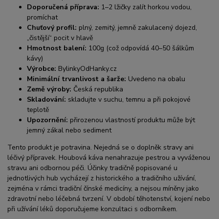
Doporučená příprava:
1–2 lžičky zalít horkou vodou,
promíchat
Chuťový profil:
plný, zemitý, jemně zakulacený dojezd,
„čistější“ pocit v hlavě
Hmotnost balení:
100g (což odpovídá 40–50 šálkům
kávy)
Výrobce:
BylinkyOdHanky.cz
Minimální trvanlivost a šarže:
Uvedeno na obalu
Země výroby:
Česká republika
Skladování:
skladujte v suchu, temnu a při pokojové
teplotě
Upozornění:
přirozenou vlastností produktu může být
jemný zákal nebo sediment
Tento produkt je potravina. Nejedná se o doplněk stravy ani
léčivý přípravek. Houbová káva nenahrazuje pestrou a vyváženou
stravu ani odbornou péči. Účinky tradičně popisované u
jednotlivých hub vycházejí z historického a tradičního užívání,
zejména v rámci tradiční čínské medicíny, a nejsou míněny jako
zdravotní nebo léčebná tvrzení. V období těhotenství, kojení nebo
při užívání léků doporučujeme konzultaci s odborníkem.