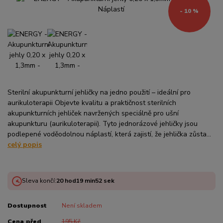
- 10 %
Sterilní akupunkturní jehličky na jedno použití – ideální pro
aurikuloterapii Objevte kvalitu a praktičnost sterilních
akupunkturních jehliček navržených speciálně pro ušní
akupunkturu (aurikuloterapii). Tyto jednorázové jehličky jsou
podlepené voděodolnou náplastí, která zajistí, že jehlička zůsta...
celý popis
Sleva končí:
20
hod
19
min
51
sek
Dostupnost
Není skladem
Cena před
195 Kč