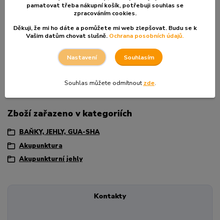
manipulaci.
pamatovat třeba nákupní košík, po
třebuji souhlas se
zpracováním cookies.
Technické parametry:
Děkuji, že mi ho dáte a pomůžete mi web zlepšovat. Budu se k
Rozměry jehliček:
Šířka 0,20 mm x délka 1,3 mm.
Vašim datům chovat slušně.
Ochrana posobních údajů.
Sterilní a snadno použitelné jehličky jsou skvělou volbou pro
Souhlasím
Nastavení
profesionály i nadšence tradiční čínské medicíny. Vsaďte na
kvalitu, která vám usnadní práci a zvýší pohodlí vašich klientů!
Souhlas můžete odmítnout
zde
.
Zboží zařazeno v kategoriích
BAŇKY, JEHLY, GUA-SHA
Akupunktura
Akupunkturní jehly
Kontakty