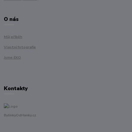
O nás
Můj příběh
Vlastní fotografie
Jsme EKO
Kontakty
BylinkyOdHanky.cz