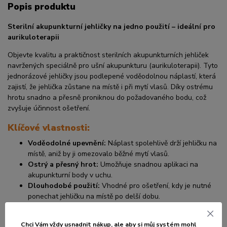
Popis produktu
Sterilní akupunkturní jehličky na jedno použití – ideální pro
aurikuloterapii
Objevte kvalitu a praktičnost sterilních akupunkturních jehliček
navržených speciálně pro ušní akupunkturu (aurikuloterapii). Tyto
jednorázové jehličky jsou podlepené voděodolnou náplastí, která
zajistí, že jehlička zůstane na místě i při mytí vlasů. Díky ostrému
hrotu snadno a přesně proniknou do požadovaného bodu, což
zvyšuje účinnost ošetření.
Klíčové vlastnosti:
Voděodolné upevnění:
Náplast spolehlivě drží jehličku na
místě, aniž by ji omezovalo běžné mytí vlasů.
Ostrý a přesný hrot:
Umožňuje snadnou aplikaci na
akupunkturní body v uchu.
Dlouhodobé použití:
Vhodné pro ošetření, kdy je nutné
ponechat jehličku na místě po delší dobu.
Praktické balení:
100 jehliček je hygienicky uspořádáno
na plastových táccích po 10 kusech, což usnadňuje
Chci Vám vždy usnadnit nákup, ale aby si můj systém mohl