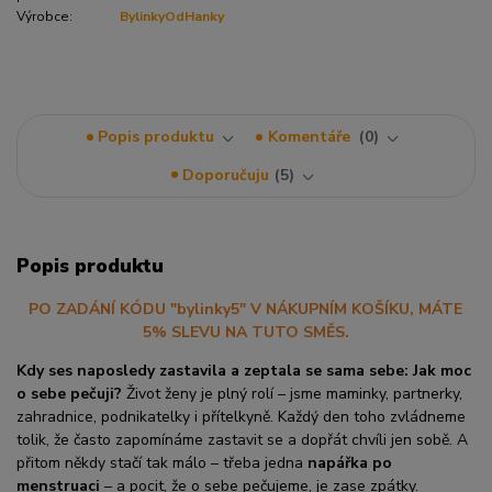
Výrobce:
BylinkyOdHanky
Popis produktu
Komentáře
0
Doporučuju
5
Popis produktu
PO ZADÁNÍ KÓDU "bylinky5" V NÁKUPNÍM KOŠÍKU, MÁTE
5% SLEVU NA TUTO SMĚS.
Kdy ses naposledy zastavila a zeptala se sama sebe: Jak moc
o sebe pečuji?
Život ženy je plný rolí – jsme maminky, partnerky,
zahradnice, podnikatelky i přítelkyně. Každý den toho zvládneme
tolik, že často zapomínáme zastavit se a dopřát chvíli jen sobě. A
přitom někdy stačí tak málo – třeba jedna
napářka po
menstruaci
– a pocit, že o sebe pečujeme, je zase zpátky.