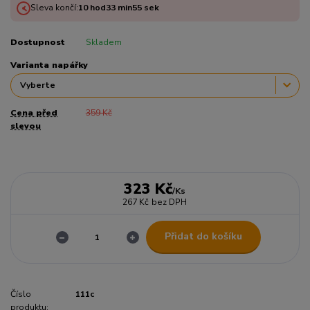
Sleva končí:
10
hod
33
min
55
sek
Dostupnost
Skladem
Varianta napářky
Cena před
359 Kč
slevou
323 Kč
/
Ks
267 Kč
bez DPH
Přidat do košíku
Číslo
111c
produktu: