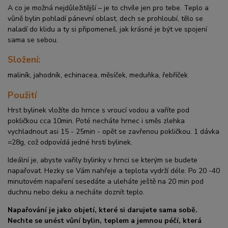
A co je možná nejdůležitější – je to chvíle jen pro tebe. Teplo a
vůně bylin pohladí pánevní oblast, dech se prohloubí, tělo se
naladí do klidu a ty si připomeneš, jak krásné je být ve spojení
sama se sebou.
Složení:
maliník, jahodník, echinacea, měsíček, meduňka, řebříček
Použití
Hrst bylinek vložíte do hrnce s vroucí vodou a vaříte pod
pokličkou cca 10min. Poté necháte hrnec i směs zlehka
vychladnout asi 15 - 25min - opět se zavřenou pokličkou. 1 dávka
=28g, což odpovídá jedné hrsti bylinek.
Ideální je, abyste vařily bylinky v hrnci se kterým se budete
napařovat. Hezky se Vám nahřeje a teplota vydrží déle. Po 20 -40
minutovém napaření sesedáte a uleháte ještě na 20 min pod
duchnu nebo deku a necháte doznít teplo.
Napařování je jako objetí, které si darujete sama sobě.
Nechte se unést vůní bylin, teplem a jemnou péčí, která