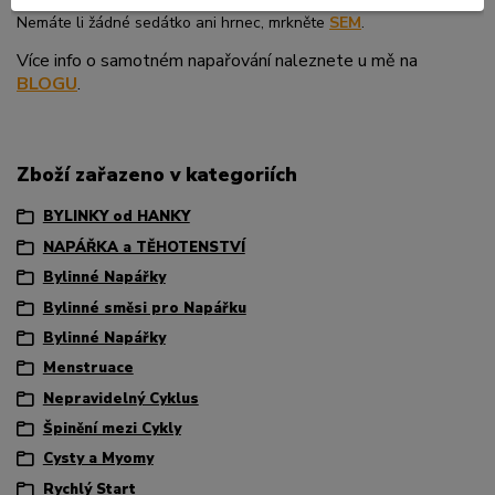
Nemáte li žádné sedátko ani hrnec, mrkněte
SEM
.
Více info o samotném napařování naleznete u mě na
BLOGU
.
Zboží zařazeno v kategoriích
BYLINKY od HANKY
NAPÁŘKA a TĚHOTENSTVÍ
Bylinné Napářky
Bylinné směsi pro Napářku
Bylinné Napářky
Menstruace
Nepravidelný Cyklus
Špinění mezi Cykly
Cysty a Myomy
Rychlý Start