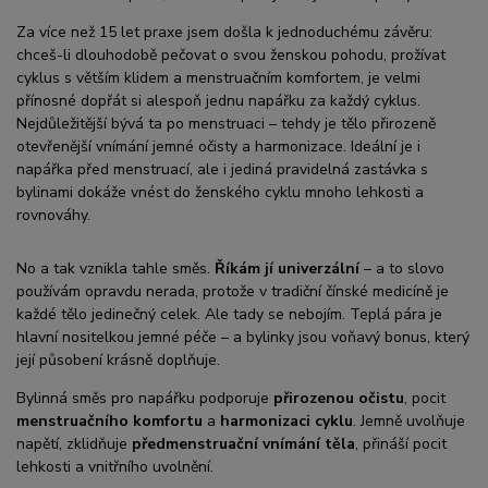
Za více než 15 let praxe jsem došla k jednoduchému závěru:
chceš-li dlouhodobě pečovat o svou ženskou pohodu, prožívat
cyklus s větším klidem a menstruačním komfortem, je velmi
přínosné dopřát si alespoň jednu napářku za každý cyklus.
Nejdůležitější bývá ta po menstruaci – tehdy je tělo přirozeně
otevřenější vnímání jemné očisty a harmonizace. Ideální je i
napářka před menstruací, ale i jediná pravidelná zastávka s
bylinami dokáže vnést do ženského cyklu mnoho lehkosti a
rovnováhy.
No a tak vznikla tahle směs.
Říkám jí univerzální
– a to slovo
používám opravdu nerada, protože v tradiční čínské medicíně je
každé tělo jedinečný celek. Ale tady se nebojím. Teplá pára je
hlavní nositelkou jemné péče – a bylinky jsou voňavý bonus, který
její působení krásně doplňuje.
Bylinná směs pro napářku podporuje
přirozenou očistu
, pocit
menstruačního komfortu
a
harmonizaci cyklu
. Jemně uvolňuje
napětí, zklidňuje
předmenstruační vnímání těla
, přináší pocit
lehkosti a vnitřního uvolnění.