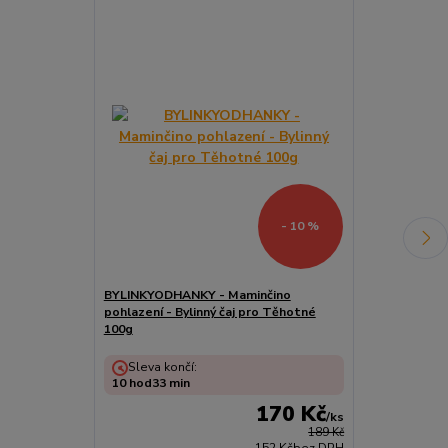
- 10 %
BYLINKYODHANKY - Maminčino
TCM HERBS N
pohlazení - Bylinný čaj pro Těhotné
200g
100g
Sleva končí:
10
hod
33
min
170 Kč
/
ks
189 Kč
152 Kč
bez DPH