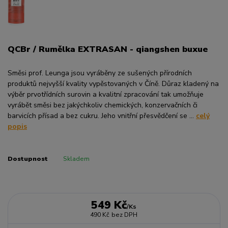
QCBr / Rumělka EXTRASAN - qiangshen buxue
Směsi prof. Leunga jsou vyráběny ze sušených přírodních
produktů nejvyšší kvality vypěstovaných v Číně. Důraz kladený na
výběr prvotřídních surovin a kvalitní zpracování tak umožňuje
vyrábět směsi bez jakýchkoliv chemických, konzervačních či
barvicích přísad a bez cukru. Jeho vnitřní přesvědčení se ...
celý
popis
Dostupnost
Skladem
549 Kč
/
Ks
490 Kč
bez DPH