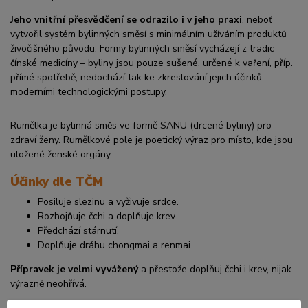
Jeho vnitřní přesvědčení se odrazilo i v jeho praxi
, neboť
vytvořil systém bylinných směsí s minimálním užíváním produktů
živočišného původu. Formy bylinných směsí vycházejí z tradic
čínské medicíny – byliny jsou pouze sušené, určené k vaření, příp.
přímé spotřebě, nedochází tak ke zkreslování jejich účinků
moderními technologickými postupy.
Rumělka je bylinná směs ve formě SANU (drcené byliny) pro
zdraví ženy. Rumělkové pole je poetický výraz pro místo, kde jsou
uložené ženské orgány.
Účinky dle TČM
Posiluje slezinu a vyživuje srdce.
Rozhojňuje čchi a doplňuje krev.
Předchází stárnutí.
Doplňuje dráhu chongmai a renmai.
Přípravek je velmi vyvážený
a přestože doplňuj čchi i krev, nijak
výrazně neohřívá.