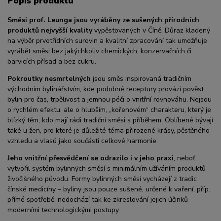
Popis produktu
Směsi prof. Leunga jsou vyráběny ze sušených přírodních
produktů nejvyšší kvality
vypěstovaných v Číně. Důraz kladený
na výběr prvotřídních surovin a kvalitní zpracování tak umožňuje
vyrábět směsi bez jakýchkoliv chemických, konzervačních či
barvicích přísad a bez cukru.
Pokroutky nesmrtelných
jsou směs inspirovaná tradičním
východním bylinářstvím, kde podobné receptury provází pověst
bylin pro čas, trpělivost a jemnou péči o vnitřní rovnováhu. Nejsou
o rychlém efektu, ale o hlubším, „kořenovém“ charakteru, který je
blízký těm, kdo mají rádi tradiční směsi s příběhem. Oblíbené bývají
také u žen, pro které je důležité téma přirozené krásy, pěstěného
vzhledu a vlasů jako součásti celkové harmonie.
Jeho vnitřní přesvědčení se odrazilo i v jeho praxi
, neboť
vytvořil systém bylinných směsí s minimálním užíváním produktů
živočišného původu. Formy bylinných směsí vycházejí z tradic
čínské medicíny – byliny jsou pouze sušené, určené k vaření, příp.
přímé spotřebě, nedochází tak ke zkreslování jejich účinků
moderními technologickými postupy.