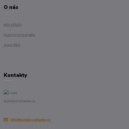
O nás
Můj příběh
Vlastní fotografie
Jsme EKO
Kontakty
BylinkyOdHanky.cz
info@bylinkyodhanky.cz