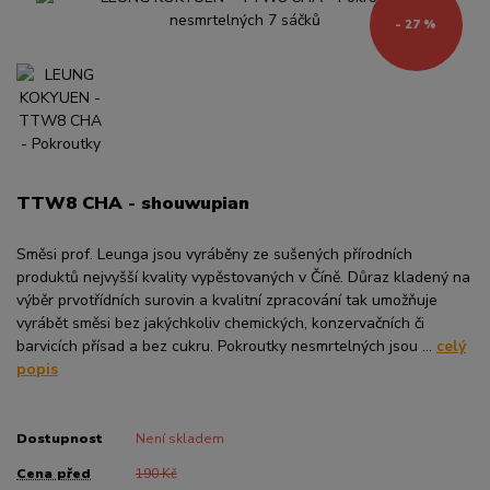
- 27 %
TTW8 CHA - shouwupian
Směsi prof. Leunga jsou vyráběny ze sušených přírodních
produktů nejvyšší kvality vypěstovaných v Číně. Důraz kladený na
výběr prvotřídních surovin a kvalitní zpracování tak umožňuje
vyrábět směsi bez jakýchkoliv chemických, konzervačních či
barvicích přísad a bez cukru. Pokroutky nesmrtelných jsou ...
celý
popis
Dostupnost
Není skladem
Cena před
190 Kč