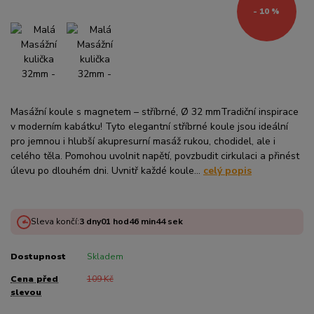
- 10 %
Masážní koule s magnetem – stříbrné, Ø 32 mmTradiční inspirace
v moderním kabátku! Tyto elegantní stříbrné koule jsou ideální
pro jemnou i hlubší akupresurní masáž rukou, chodidel, ale i
celého těla. Pomohou uvolnit napětí, povzbudit cirkulaci a přinést
úlevu po dlouhém dni. Uvnitř každé koule...
celý popis
Sleva končí:
3
dny
01
hod
46
min
44
sek
Dostupnost
Skladem
Cena před
109 Kč
slevou