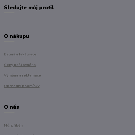
Sledujte můj profil
O nákupu
Balení a fakturace
Ceny poštovného
Výměna a reklamace
Obchodní podmínky
O nás
Můj příběh