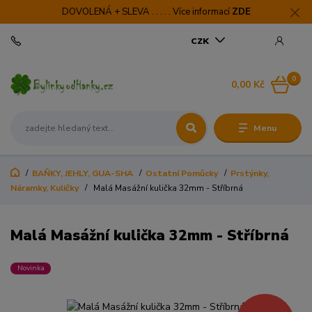
DOVOLENÁ + SLEVA . . . . . Více informací
ZDE
CZK
0
0,00 Kč
Menu
BAŇKY, JEHLY, GUA-SHA
Ostatní Pomůcky
Prstýnky,
Náramky, Kuličky
Malá Masážní kulička 32mm - Stříbrná
Malá Masážní kulička 32mm - Stříbrná
Novinka