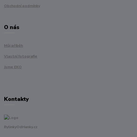
Obchodní podmínky
O nás
Můj příběh
Vlastní fotografie
Jsme EKO
Kontakty
BylinkyOdHanky.cz