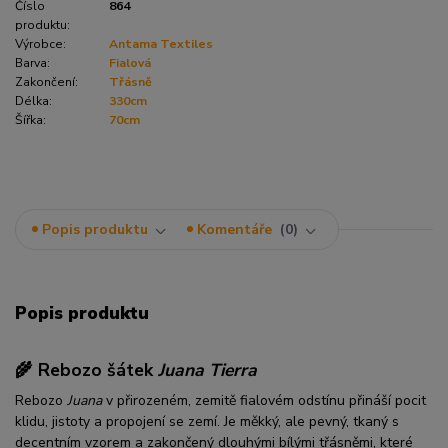
Číslo
864
produktu:
Výrobce:
Antama Textiles
Barva:
Fialová
Zakončení:
Třásně
Délka:
330cm
Šířka:
70cm
Popis produktu
Komentáře
0
Popis produktu
🌾 Rebozo šátek
Juana Tierra
Rebozo
Juana
v přirozeném, zemitě fialovém odstínu přináší pocit
klidu, jistoty a propojení se zemí. Je měkký, ale pevný, tkaný s
decentním vzorem a zakončený dlouhými bílými třásněmi, které