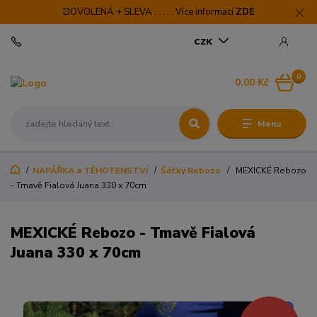
DOVOLENÁ + SLEVA . . . . . Více informací
ZDE
CZK
0
0,00 Kč
Menu
NAPÁŘKA a TĚHOTENSTVÍ
Šátky Rebozo
MEXICKÉ Rebozo
- Tmavě Fialová Juana 330 x 70cm
MEXICKÉ Rebozo - Tmavě Fialová
Juana 330 x 70cm