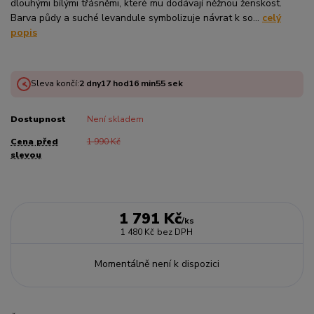
dlouhými bílými třásněmi, které mu dodávají něžnou ženskost.
Barva půdy a suché levandule symbolizuje návrat k so...
celý
popis
Sleva končí:
2
dny
17
hod
16
min
55
sek
Dostupnost
Není skladem
Cena před
1 990 Kč
slevou
1 791 Kč
/
ks
1 480 Kč
bez DPH
Momentálně není k dispozici