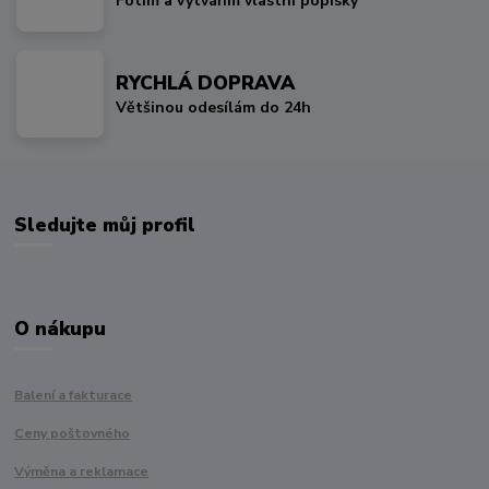
Fotím a vytvářím vlastní popisky
RYCHLÁ DOPRAVA
Většinou odesílám do 24h
Sledujte můj profil
O nákupu
Balení a fakturace
Ceny poštovného
Výměna a reklamace