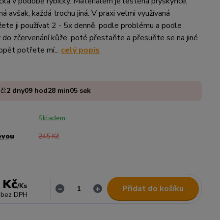
čka v podobě rybičky. Materiálem je leštěná pryskyřice,
ná avšak, každá trochu jiná. V praxi velmi využívaná
te ji používat 2 - 5x denně, podle problému a podle
 do zčervenání kůže, poté přestaňte a přesuňte se na jiné
opět potřete mí...
celý popis
čí:
2
dny
09
hod
28
min
04
sek
Skladem
evou
245 Kč
 Kč
/
Ks
Přidat do košíku
bez DPH