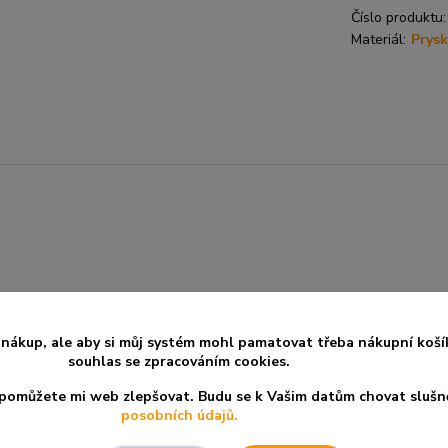
Číslo produktu:
Materiál:
Prysk
yskyřice, která je červená avšak, každá trochu jiná. V praxi velmi
 a podle potřeby. Vždy do zčervenání kůže, poté přestaňte a př
nákup, ale aby si můj systém mohl pamatovat třeba nákupní koší
 začnete přejíždět rybičkou tam a sem, popřípadě tlačte do boles
souhlas se zpracováním cookies.
a pomůžete mi web zlepšovat. Budu se k Vašim datům chovat slušn
posobních údajů.