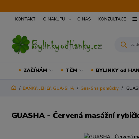
KONTAKT
O NÁKUPU
O NÁS
KONZULTACE
ZAČÍNÁM
TČM
BYLINKY od HA
BAŇKY, JEHLY, GUA-SHA
Gua-Sha pomůcky
GUASHA
GUASHA - Červená masážní rybička