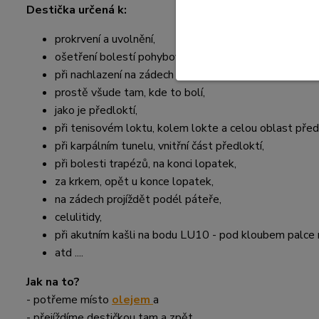
Destička určená k:
prokrvení a uvolnění,
ošetření bolestí pohybového aparátu,
při nachlazení na zádech a v oblasti plic ze předu i ze
prostě všude tam, kde to bolí,
jako je předloktí,
při tenisovém loktu, kolem lokte a celou oblast před
při karpálním tunelu, vnitřní část předloktí,
při bolesti trapézů, na konci lopatek,
za krkem, opět u konce lopatek,
na zádech projíždět podél páteře,
celulitidy,
při akutním kašli na bodu LU10 - pod kloubem palce 
atd ....
Jak na to?
- potřeme místo
olejem
a
- přejíždíme destičkou tam a zpět,