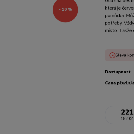
Gua sha desti
která je červe
- 10 %
pomůcka. Může
potřeby. Vždy
místo. Takže 
Sleva kon
Dostupnost
Cena před sl
221
182 Kč