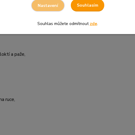
Souhlasím
Nastavení
Souhlas můžete odmítnout
zde
.
 zadu,
loktí a paže,
na ruce,