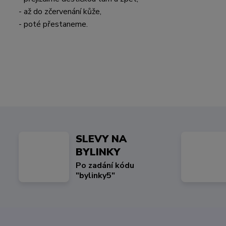
- až do zčervenání kůže,
- poté přestaneme.
SLEVY NA
BYLINKY
Po zadání kódu
"bylinky5"