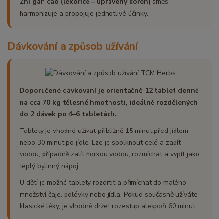
Zhi gan cao (lékořice – upravený kořen)
směs
harmonizuje a propojuje jednotlivé účinky.
Dávkování a způsob užívání
Doporučené dávkování je orientačně 12 tablet denně
na cca 70 kg tělesné hmotnosti, ideálně rozdělených
do 2 dávek po 4–6 tabletách.
Tablety je vhodné užívat přibližně 15 minut před jídlem
nebo 30 minut po jídle. Lze je spolknout celé a zapít
vodou, případně zalít horkou vodou, rozmíchat a vypít jako
teplý bylinný nápoj.
U dětí je možné tablety rozdrtit a přimíchat do malého
množství čaje, polévky nebo jídla. Pokud současně užíváte
klasické léky, je vhodné držet rozestup alespoň 60 minut.