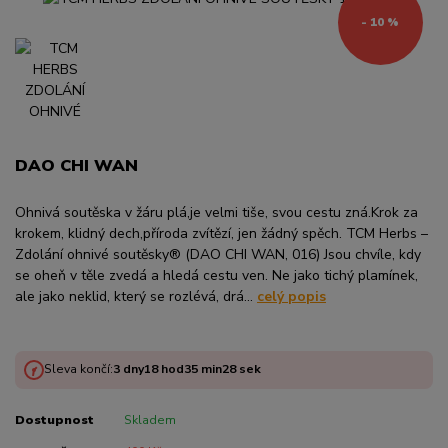
- 10 %
DAO CHI WAN
Ohnivá soutěska v žáru plá,je velmi tiše, svou cestu zná.Krok za
krokem, klidný dech,příroda zvítězí, jen žádný spěch. TCM Herbs –
Zdolání ohnivé soutěsky® (DAO CHI WAN, 016) Jsou chvíle, kdy
se oheň v těle zvedá a hledá cestu ven. Ne jako tichý plamínek,
ale jako neklid, který se rozlévá, drá...
celý popis
Sleva končí:
3
dny
18
hod
35
min
27
sek
Dostupnost
Skladem