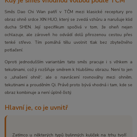
Kdy je směs vhodnou volbou podle TČM
Směs Dao Chi Wan patří v TČM mezi klasické receptury pro
obraz ohně srdce XIN HUO, který se zvedá vzhůru a narušuje klid
ducha SHEN. Její specifikum spočívá v tom, že oheň nejen
ochlazuje, ale zároveň ho odvádí dolů přirozenou cestou přes
tenké střevo. Tím pomáhá tělu uvolnit tlak bez zbytečného
potlačení.
Oproti jednodušším variantám tato směs pracuje i s vlhkem a
tekutinami, což ji rozšiřuje směrem k hlubšímu obrazu. Není to jen
o „uhašení ohně“, ale o navrácení rovnováhy mezi ohněm,
tekutinami a prouděním Qi. Právě proto bývá vhodná i tam, kde se
obraz kombinuje a není úplně čistý.
Hlavní je, co je uvnitř
Zatímco u některých typů bylinných kuliček na trhu tvoří