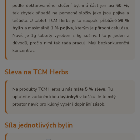
podle deklarovaného složení bylinná část jen asi
60 %,
tak zbytek připadá na pomocné složky jako jsou pojiva a
leštidlo. U tablet TCM Herbs je to naopak: přibližně
99 %
bylin
a maximálně
1 % pojiva,
kterým je přírodní celulóza.
Navíc je 1g tablety vyroben z 5g sušiny. I to je jeden z
důvodů, proč s nimi tak ráda pracuji. Mají bezkonkurenční
koncentraci.
Sleva na TCM Herbs
Na produkty TCM Herbs u nás máte
5 % slevu
. Tu
uplatníte zadáním kódu
bylinky5
v košíku. Je to milý
prostor navíc pro klidný výběr i doplnění zásob.
Síla jednotlivých bylin