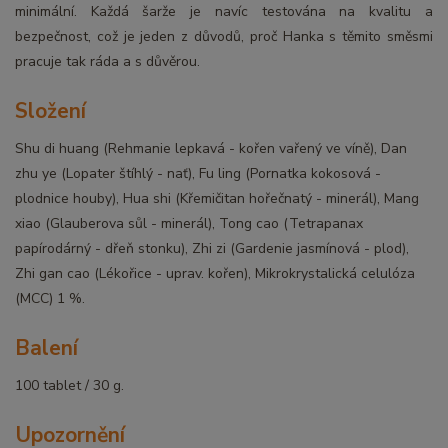
minimální. Každá šarže je navíc testována na kvalitu a
bezpečnost, což je jeden z důvodů, proč Hanka s těmito směsmi
pracuje tak ráda a s důvěrou.
Složení
Shu di huang (Rehmanie lepkavá - kořen vařený ve víně), Dan
zhu ye (Lopater štíhlý - nať), Fu ling (Pornatka kokosová -
plodnice houby), Hua shi (Křemičitan hořečnatý - minerál), Mang
xiao (Glauberova sůl - minerál), Tong cao (Tetrapanax
papírodárný - dřeň stonku), Zhi zi (Gardenie jasmínová - plod),
Zhi gan cao (Lékořice - uprav. kořen), Mikrokrystalická celulóza
(MCC) 1 %.
Balení
100 tablet / 30 g.
Upozornění