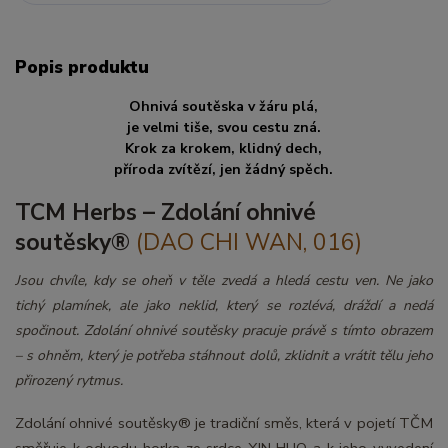
Popis produktu
Ohnivá soutěska v žáru plá,
je velmi tiše, svou cestu zná.
Krok za krokem, klidný dech,
příroda zvítězí, jen žádný spěch.
TCM Herbs – Zdolání ohnivé
soutěsky®
(DAO CHI WAN, 016)
Jsou chvíle, kdy se oheň v těle zvedá a hledá cestu ven. Ne jako
tichý plamínek, ale jako neklid, který se rozlévá, dráždí a nedá
spočinout. Zdolání ohnivé soutěsky pracuje právě s tímto obrazem
– s ohněm, který je potřeba stáhnout dolů, zklidnit a vrátit tělu jeho
přirozený rytmus.
Zdolání ohnivé soutěsky® je tradiční směs, která v pojetí TČM
směřuje k odvodu horka ze srdce XIN HUO a k jeho vyvedení