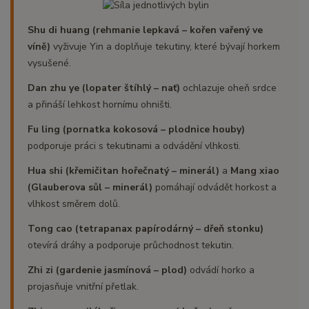
Shu di huang (rehmanie lepkavá – kořen vařený ve
víně)
vyživuje Yin a doplňuje tekutiny, které bývají horkem
vysušené.
Dan zhu ye (lopater štíhlý – nať)
ochlazuje oheň srdce
a přináší lehkost hornímu ohništi.
Fu ling (pornatka kokosová – plodnice houby)
podporuje práci s tekutinami a odvádění vlhkosti.
Hua shi (křemičitan hořečnatý – minerál)
a
Mang xiao
(Glauberova sůl – minerál)
pomáhají odvádět horkost a
vlhkost směrem dolů.
Tong cao (tetrapanax papírodárný – dřeň stonku)
otevírá dráhy a podporuje průchodnost tekutin.
Zhi zi (gardenie jasmínová – plod)
odvádí horko a
projasňuje vnitřní přetlak.