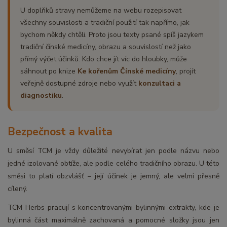
U doplňků stravy nemůžeme na webu rozepisovat
všechny souvislosti a tradiční použití tak napřímo, jak
bychom někdy chtěli. Proto jsou texty psané spíš jazykem
tradiční čínské medicíny, obrazu a souvislostí než jako
přímý výčet účinků. Kdo chce jít víc do hloubky, může
sáhnout po knize
Ke kořenům Čínské medicíny
, projít
veřejně dostupné zdroje nebo využít
konzultaci a
diagnostiku
.
Bezpečnost a kvalita
U směsí TCM je vždy důležité nevybírat jen podle názvu nebo
jedné izolované obtíže, ale podle celého tradičního obrazu. U této
směsi to platí obzvlášť – její účinek je jemný, ale velmi přesně
cílený.
TCM Herbs pracují s koncentrovanými bylinnými extrakty, kde je
bylinná část maximálně zachovaná a pomocné složky jsou jen