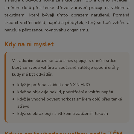
směrem dolů přes tenké střevo. Zároveň pracuje i s vlhkem a
tekutinami, které bývají tímto obrazem narušené. Pomáhá
zklidnit vnitřní neklid, napětí a přebytek, který se tlačí vzhůru a
narušuje přirozenou rovnováhu organismu.
Kdy na ni myslet
V tradičním obrazu se tato směs spojuje s ohněm srdce,
který se zvedá vzhůru a současně zatěžuje spodní dráhy,
kudy má být odváděn.
když je potřeba zklidnit oheň XIN HUO
když se objevuje neklid, podráždění a vnitřní napětí
když je vhodné odvést horkost směrem dolů přes tenké
střevo
když se obraz pojí i s vlhkem a zatížením tekutin