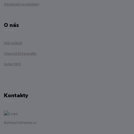
Obchodní podmínky
O nás
Můj příběh
Vlastní fotografie
Jsme EKO
Kontakty
BylinkyOdHanky.cz