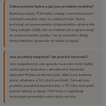
Odkud pochází byliny a jak jsou produkty vyráběny?
Bylinné produkty TCM Herbs vznikají z koncentrovaných
bylinných extraktů, nikoli ze sušených bylin. Byliny
pocházejí od renomovaného tchajwanského výrobce Min
Tong (založen 1938), kde se tradičně vaří a zpracovávají
do pasterizovaného prášku. Ten je následně v Belgii
firmou Medichin zpracován do tablet a nápojů.
Jsou produkty bezpečné? Jak probíhá testování?
Ano, bezpečnost je zde opravdu na prvním místě. Každá
šarže bylin je testována v akreditované švýcarské
laboratoři Phytax na identitu bylin, těžké kovy, bakterie,
plísně, aflatoxiny a 511 druhů pesticidů. Zároveň jsou
produkty pravidelně kontrolovány i v ČR. Díky tomu patří
bylinné tablety a nápoje TCM Herbs k nejpečlivěji
testovaným produktům svého druhu na trhu.