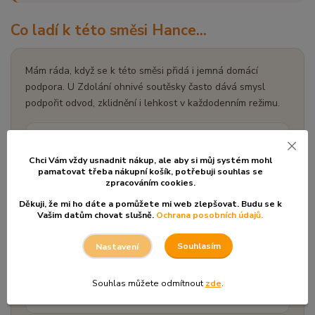
Co ladí k této směsi Hance...
Mám ráda, když se k této směsi přidá i jemná domácí
podpora. U Zdolání ohnivé soutěsky často dává smysl
podpořit odvod, zklidnění i lehkost v každodenním režimu.
BYLINKY OD HANKY
Proud života
Chci Vám vždy usnadnit nákup, ale aby si můj systém mohl
pamatovat třeba nákupní košík, po
třebuji souhlas se
Čaj, který pomáhá podpořit přirozený odvod a lehkost
zpracováním cookies.
v těle.
Děkuji, že mi ho dáte a pomůžete mi web zlepšovat. Budu se k
Vašim datům chovat slušně.
Ochrana posobních údajů.
BYLINKY OD HANKY
Souhlasím
Nastavení
Červená perla
Jemný sirupový doprovod pro chvíle, kdy chcete k
Souhlas můžete odmítnout
zde
.
tabletám přidat i výživu a podporu.