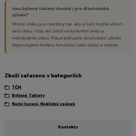
Jsou bylinné tablety vhodné i pro dlouhodobé
užívání?
Mnohé směsi jsou navrženy tak, aby je bylo možné užívat i
delší dobu. Vždy ale záleží na konkrétní směsi a
individuálním stavu. Pokud plánujete dlouhodobé užívání,
doporučujeme krátkou konzultaci nebo dotaz e-mailem.
Zboží zařazeno v kategoriích
TČM
Bylinné Tablety
Noční buzení, Neklidný spánek
Kontakty