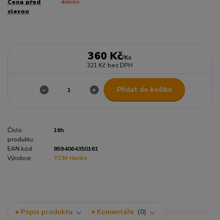
Cena před
400 Kč
slevou
360 Kč
/
Ks
321 Kč
bez DPH
Přidat do košíku
Číslo
16h
produktu:
EAN kód:
8594064350161
Výrobce:
TCM Herbs
Popis produktu
Komentáře
0