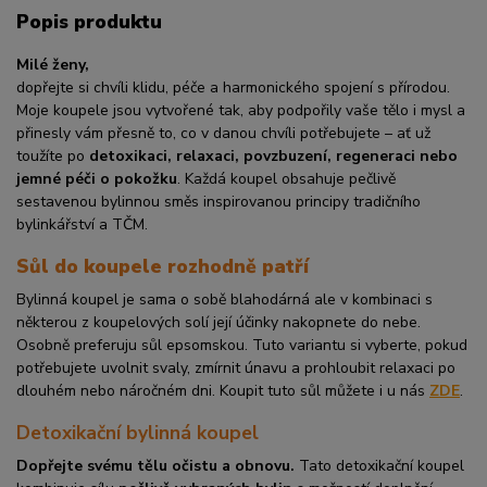
Popis produktu
Milé ženy,
dopřejte si chvíli klidu, péče a harmonického spojení s přírodou.
Moje koupele jsou vytvořené tak, aby podpořily vaše tělo i mysl a
přinesly vám přesně to, co v danou chvíli potřebujete – ať už
toužíte po
detoxikaci, relaxaci, povzbuzení, regeneraci nebo
jemné péči o pokožku
. Každá koupel obsahuje pečlivě
sestavenou bylinnou směs inspirovanou principy tradičního
bylinkářství a TČM.
Sůl do koupele rozhodně patří
Bylinná koupel je sama o sobě blahodárná ale v kombinaci s
některou z koupelových solí její účinky nakopnete do nebe.
Osobně preferuju sůl epsomskou.
Tuto variantu si vyberte, pokud
potřebujete uvolnit svaly, zmírnit únavu a prohloubit relaxaci po
dlouhém nebo náročném dni. Koupit tuto sůl můžete i u nás
ZDE
.
Detoxikační bylinná koupel
Dopřejte svému tělu očistu a obnovu.
Tato detoxikační koupel