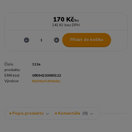
170 Kč
/
ks
141 Kč
bez DPH
Přidat do košíku
Číslo
112e
produktu:
EAN kód:
08594230060122
Výrobce:
BylinkyOdHanky
Popis produktu
Komentáře
0