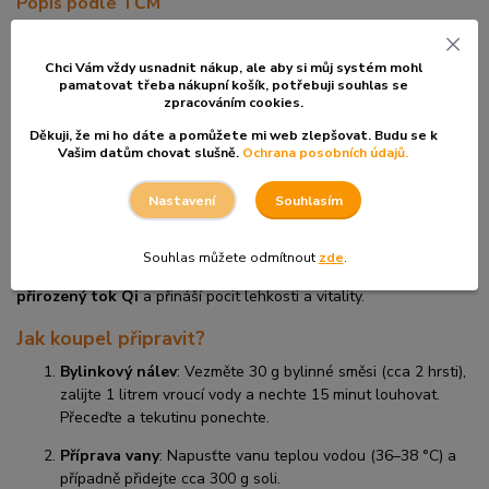
Popis podle TČM
Podle TČM je detoxikace úzce spojená s
funkcí jater (Gan)
,
která zodpovídají za
tok energie Qi a krev (Xue)
v těle.
Chci Vám vždy usnadnit nákup, ale aby si můj systém mohl
Stagnace v těchto drahách může vést k únavě, napětí a
pamatovat třeba nákupní košík, po
třebuji souhlas se
zpracováním cookies.
hromadění škodlivin.
Děkuji, že mi ho dáte a pomůžete mi web zlepšovat. Budu se k
Kopřiva
podporuje proudění Qi a odvádí vlhkost,
bříza
čistí krev a
Vašim datům chovat slušně.
Ochrana posobních údajů.
harmonizuje
ledviny (Shen)
, které jsou klíčové pro vylučování
toxinů. Měsíček posiluje regeneraci a zklidňuje dráhy plic (Fei),
Souhlasím
Nastavení
zatímco přeslička posiluje dráhu ledvin (Shen) a podporuje
pevnost a regeneraci tkání.
Souhlas můžete odmítnout
zde
.
Tato koupel obnovuje
harmonii a čistotu
v těle, podporuje
přirozený tok Qi
a přináší pocit lehkosti a vitality.
Jak koupel připravit?
Bylinkový nálev
: Vezměte 30 g bylinné směsi (cca 2 hrsti),
zalijte 1 litrem vroucí vody a nechte 15 minut louhovat.
Přeceďte a tekutinu ponechte.
Příprava vany
: Napusťte vanu teplou vodou (36–38 °C) a
případně přidejte cca 300 g soli.