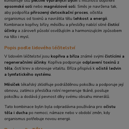
kombinuje sílu
pečlivě vybraných bylin
s možností doplnění
epsomské soli
nebo
magnéziové soli
. Směs je navržena tak,
aby podpořila
přirozený detoxikační proces
, očistila
organismus od toxinů a navrátila tělu
lehkost a energii
.
Kombinace kopřivy, břízy, měsíčku a přesličky nabízí silné
čistící
účinky
a zároveň působí osvěžujícím a harmonizujícím způsobem
na tělo i mysl.
Popis podle lidového léčitelství
V lidovém léčitelství jsou
kopřiva a bříza
známé svými
čistícími a
regeneračními účinky
. Kopřiva podporuje
odplavení toxinů z
těla
, čistí krev a obnovuje vitalitu. Bříza přispívá k
očistě ledvin
a lymfatického systému
.
Měsíček
lékařský zklidňuje podrážděnou pokožku a podporuje její
obnovu, zatímco přeslička rolní regeneruje tkáně, posiluje
pokožku a dodává jí pevnost díky svému obsahu minerálů.
Tato kombinace bylin byla odpradávna používána pro
očistu
těla i ducha
po nemoci, námaze nebo v období změn, kdy
organismus potřebuje novou energii.