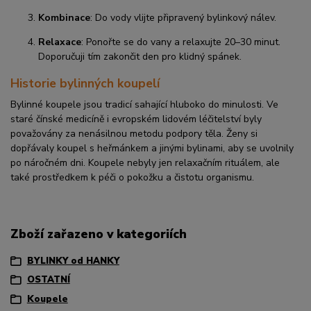
Kombinace
: Do vody vlijte připravený bylinkový nálev.
Relaxace
: Ponořte se do vany a relaxujte 20–30 minut.
Doporučuji tím zakončit den pro klidný spánek.
Historie bylinných koupelí
Bylinné koupele jsou tradicí sahající hluboko do minulosti. Ve
staré čínské medicíně i evropském lidovém léčitelství byly
považovány za nenásilnou metodu podpory těla. Ženy si
dopřávaly koupel s heřmánkem a jinými bylinami, aby se uvolnily
po náročném dni. Koupele nebyly jen relaxačním rituálem, ale
také prostředkem k péči o pokožku a čistotu organismu.
Zboží zařazeno v kategoriích
BYLINKY od HANKY
OSTATNÍ
Koupele