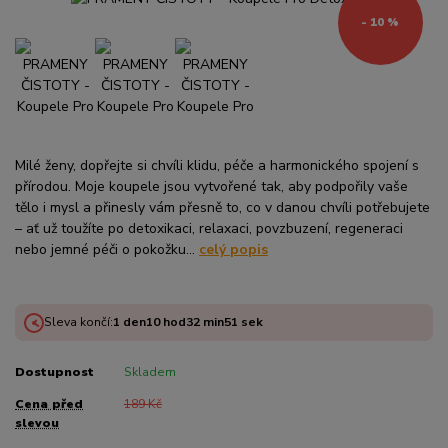
- 10 %
Milé ženy, dopřejte si chvíli klidu, péče a harmonického spojení s
přírodou. Moje koupele jsou vytvořené tak, aby podpořily vaše
tělo i mysl a přinesly vám přesně to, co v danou chvíli potřebujete
– ať už toužíte po detoxikaci, relaxaci, povzbuzení, regeneraci
nebo jemné péči o pokožku...
celý popis
Sleva končí:
1
den
10
hod
32
min
51
sek
Dostupnost
Skladem
Cena před
189 Kč
slevou