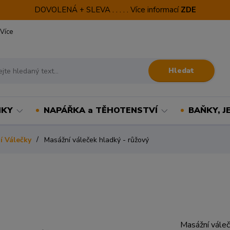
DOVOLENÁ + SLEVA . . . . . Více informací
ZDE
Více
Hledat
NKY
NAPÁŘKA a TĚHOTENSTVÍ
BAŇKY, J
í Válečky
Masážní váleček hladký - růžový
Masážní váleč