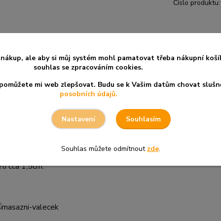
Číslo produktu:
nákup, ale aby si můj systém mohl pamatovat třeba nákupní koší
souhlas se zpracováním cookies.
a pomůžete mi web zlepšovat. Budu se k Vašim datům chovat slušn
posobních údajů.
Souhlasím
Nastavení
oužít na obličej nebo i kdekoli jinde po těle. Díky materiálu mů
patrně na vysokou teplotu, raději méně než více.
Souhlas můžete odmítnout
zde
.
ti cca 1,5cm.