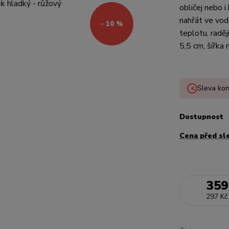
obličej nebo i
nahřát ve vod
- 10 %
teplotu, raděj
5,5 cm, šířka r
Sleva kon
Dostupnost
Cena před sl
359
297 Kč