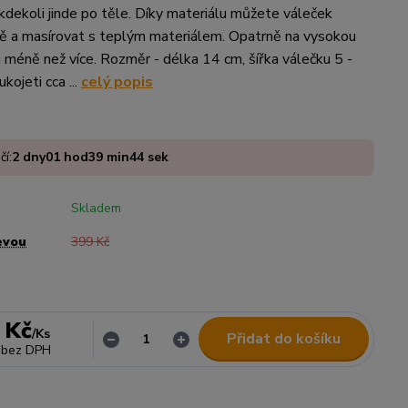
 kdekoli jinde po těle. Díky materiálu můžete váleček
ě a masírovat s teplým materiálem. Opatrně na vysokou
i méně než více. Rozměr - délka 14 cm, šířka válečku 5 -
ukojeti cca ...
celý popis
čí:
2
dny
01
hod
39
min
43
sek
Skladem
evou
399 Kč
 Kč
/
Ks
Přidat do košíku
bez DPH