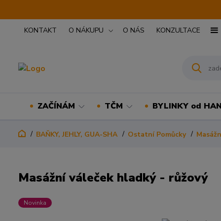
KONTAKT
O NÁKUPU
O NÁS
KONZULTACE
ZAČÍNÁM
TČM
BYLINKY od HA
BAŇKY, JEHLY, GUA-SHA
Ostatní Pomůcky
Masážn
Masážní váleček hladký - růžový
Novinka