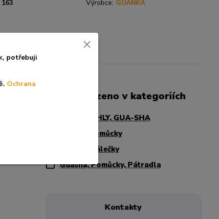
163
Výrobce:
GUANKA
k, po
třebuji
ě.
Ochrana
Zboží zařazeno v kategoriích
BAŇKY, JEHLY, GUA-SHA
žete
Ostatní Pomůcky
Masážní Válečky
Guasha, Pomůcky, Pátradla
Kontakty