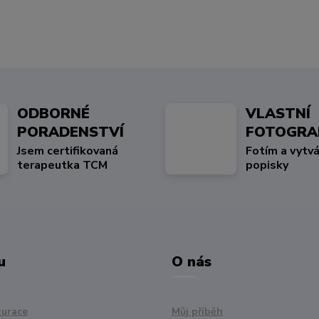
ODBORNÉ
VLASTNÍ
PORADENSTVÍ
FOTOGRA
Jsem certifikovaná
Fotím a vytvá
terapeutka TCM
popisky
u
O nás
turace
Můj příběh