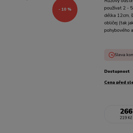
Růžový odstín
používat 2 - 
- 10 %
délka 12cm, š
obličej (tak j
pohybového ap
Sleva kon
Dostupnost
Cena před sl
266
219 Kč