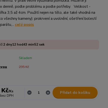
 nefritu. V praxi velmi využívaná pomůcka. Můžete ji
5x denně, podle problému a podle potřeby. Velikost -
ířka 3,5 až 4cm. Použití nejen na tělo, ale také vhodná na
ako všechny kameny): prokrvení a uvolnění, ošetření bolestí
arátu,...
celý popis
čí:
2
dny
12
hod
43
min
51
sek
Skladem
evou
295 Kč
 Kč
/
Ks
Přidat do košíku
bez DPH