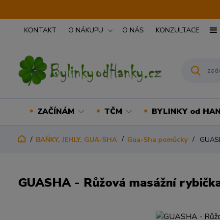
KONTAKT
O NÁKUPU
O NÁS
KONZULTACE
ZAČÍNÁM
TČM
BYLINKY od HA
BAŇKY, JEHLY, GUA-SHA
Gua-Sha pomůcky
GUASHA
GUASHA - Růžová masážní rybičk