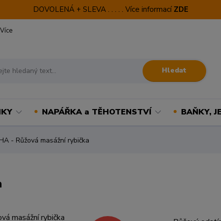
DOVOLENÁ + SLEVA . . . . . Více informací
ZDE
Více
Hledat
NKY
NAPÁŘKA a TĚHOTENSTVÍ
BAŇKY, J
 - Růžová masážní rybička
a