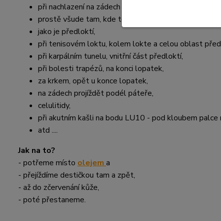
při nachlazení na zádech a v oblasti plic ze předu i ze
prostě všude tam, kde to bolí,
jako je předloktí,
při tenisovém loktu, kolem lokte a celou oblast před
při karpálním tunelu, vnitřní část předloktí,
při bolesti trapézů, na konci lopatek,
za krkem, opět u konce lopatek,
na zádech projíždět podél páteře,
celulitidy,
při akutním kašli na bodu LU10 - pod kloubem palce 
atd ....
Jak na to?
- potřeme místo
olejem
a
- přejíždíme destičkou tam a zpět,
- až do zčervenání kůže,
- poté přestaneme.