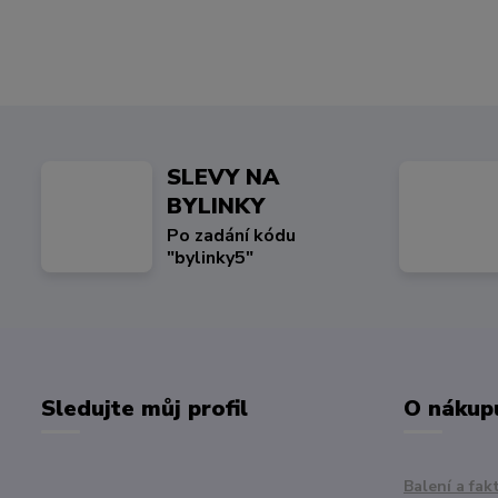
SLEVY NA
BYLINKY
Po zadání kódu
"bylinky5"
Sledujte můj profil
O nákup
Balení a fak