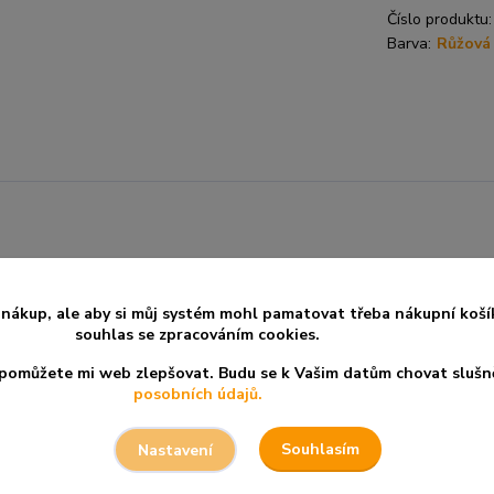
Číslo produktu:
Barva:
Růžová
nákup, ale aby si můj systém mohl pamatovat třeba nákupní koší
souhlas se zpracováním cookies.
ůžete ji používat 2 - 5x denně, podle problému a podle potřeby.
a pomůžete mi web zlepšovat. Budu se k Vašim datům chovat slušn
posobních údajů.
 jako všechny kameny):
Souhlasím
Nastavení