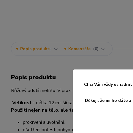
Popis produktu
Komentáře
0
Popis produktu
Chci Vám vždy usnadnit 
Růžový odstín nefritu. V praxi velmi využívaná pomůcka. M
Děkuji, že mi ho dáte 
Velikost
- délka 12cm, šířka 3,5 až 4cm.
Použití nejen na tělo, ale také vhodná na obličej (tak
prokrvení a uvolnění,
ošetření bolestí pohybového aparátu,