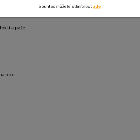
 zadu,
Souhlas můžete odmítnout
zde
.
loktí a paže,
na ruce,