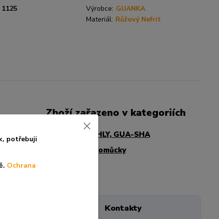
1125
Výrobce:
GUANKA
Materiál:
Růžový Nefrit
Zboží zařazeno v kategoriích
BAŇKY, JEHLY, GUA-SHA
k, po
třebuji
Gua-Sha pomůcky
ě.
Ochrana
Kámen
Kontakty