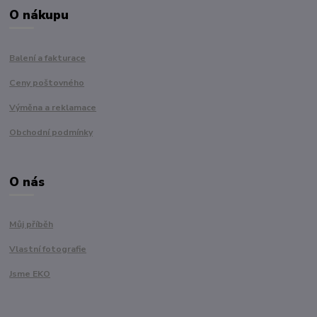
O nákupu
Balení a fakturace
Ceny poštovného
Výměna a reklamace
Obchodní podmínky
O nás
Můj příběh
Vlastní fotografie
Jsme EKO