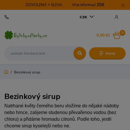
DOVOLENÁ + SLEVA . . . . . Více informací
ZDE
CZK
0
0,00 Kč
Menu
Bezinkový sirup
Bezinkový sirup
Natrhané květy černého beru vložíme do nějaké nádoby
nebo hrnce, zalijeme studenou převařenou vodou (bez
chloru) a přidáme hromadu citronů. Podle toho, jestli
chceme sirup kyselejší nebo ne.