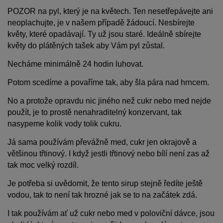
POZOR na pyl, který je na květech. Ten nesetřepávejte ani
neoplachujte, je v našem případě žádoucí. Nesbírejte
květy, které opadávají. Ty už jsou staré. Ideálně sbírejte
květy do plátěných tašek aby Vám pyl zůstal.
Necháme minimálně 24 hodin luhovat.
Potom scedíme a povaříme tak, aby šla pára nad hrncem.
No a protože opravdu nic jiného než cukr nebo med nejde
použít, je to prostě nenahraditelný konzervant, tak
nasypeme kolik vody tolik cukru.
Já sama používám převážně med, cukr jen okrajově a
většinou třtinový. I když jestli třtinový nebo bílí není zas až
tak moc velký rozdíl.
Je potřeba si uvědomit, že tento sirup stejně ředíte ještě
vodou, tak to není tak hrozné jak se to na začátek zdá.
I tak používám ať už cukr nebo med v poloviční dávce, jsou