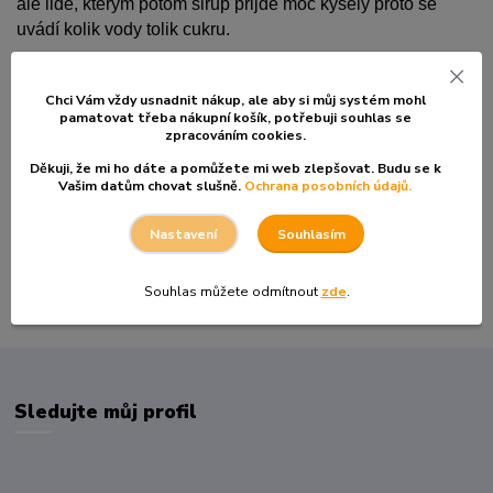
ale lidé, kterým potom sirup přijde moc kyselý proto se
uvádí kolik vody tolik cukru.
Zkuste a uvidíte samy, která z variant Vám bude lépe
vyhovovat.
Chci Vám vždy usnadnit nákup, ale aby si můj systém mohl
pamatovat třeba nákupní košík, po
třebuji souhlas se
zpracováním cookies.
Děkuji, že mi ho dáte a pomůžete mi web zlepšovat. Budu se k
Vašim datům chovat slušně.
Ochrana posobních údajů.
Souhlasím
Nastavení
Souhlas můžete odmítnout
zde
.
Sledujte můj profil