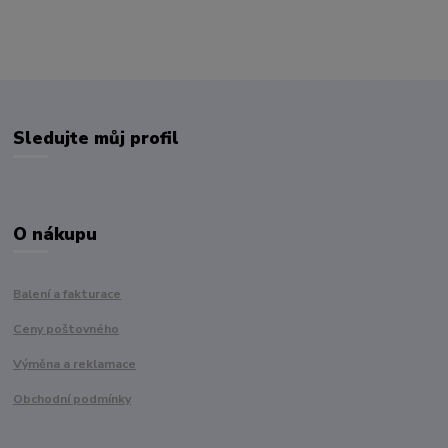
Sledujte můj profil
O nákupu
Balení a fakturace
Ceny poštovného
Výměna a reklamace
Obchodní podmínky