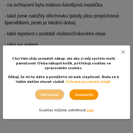
- na ochlazení byla mátovo-šalvějová mastička
- také jsme naložily ořechovku (plody jdou propíchnout
špendlíkem, proto je ideální doba)
- také repelent v podobě vlaštovičníkového oleje
- víno na anémii
- červené víno na trávení
Chci Vám vždy usnadnit nákup, ale aby si můj systém mohl
pamatovat třeba nákupní košík, po
třebuji souhlas se
- meduňkové víno
zpracováním cookies.
Děkuji, že mi ho dáte a pomůžete mi web zlepšovat. Budu se k
- olej na celulitidu
Vašim datům chovat slušně.
Ochrana posobních údajů.
- a dubovou tinkturu
Souhlasím
Nastavení
Souhlas můžete odmítnout
zde
.