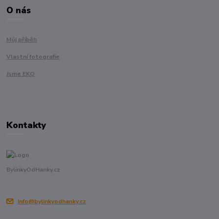
O nás
Můj příběh
Vlastní fotografie
Jsme EKO
Kontakty
BylinkyOdHanky.cz
info@bylinkyodhanky.cz