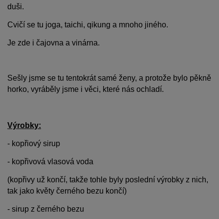
duši.
Cvičí se tu joga, taichi, qikung a mnoho jiného.
Je zde i čajovna a vinárna.
Sešly jsme se tu tentokrát samé ženy, a protože bylo pěkně
horko, vyráběly jsme i věci, které nás ochladí.
Výrobky:
- kopřiový sirup
- kopřivová vlasová voda
(kopřivy už končí, takže tohle byly poslední výrobky z nich,
tak jako květy černého bezu končí)
- sirup z černého bezu