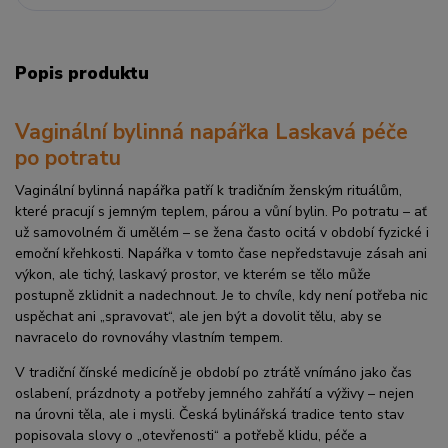
Popis produktu
Vaginální bylinná napářka Laskavá péče
po potratu
Vaginální bylinná napářka patří k tradičním ženským rituálům,
které pracují s jemným teplem, párou a vůní bylin. Po potratu – ať
už samovolném či umělém – se žena často ocitá v období fyzické i
emoční křehkosti. Napářka v tomto čase nepředstavuje zásah ani
výkon, ale tichý, laskavý prostor, ve kterém se tělo může
postupně zklidnit a nadechnout. Je to chvíle, kdy není potřeba nic
uspěchat ani „spravovat“, ale jen být a dovolit tělu, aby se
navracelo do rovnováhy vlastním tempem.
V tradiční čínské medicíně je období po ztrátě vnímáno jako čas
oslabení, prázdnoty a potřeby jemného zahřátí a výživy – nejen
na úrovni těla, ale i mysli. Česká bylinářská tradice tento stav
popisovala slovy o „otevřenosti“ a potřebě klidu, péče a