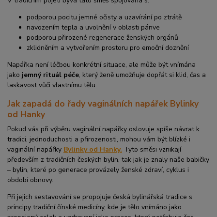
V tradičním pojetí bývá tato směs spojována s:
podporou pocitu jemné očisty a uzavírání po ztrátě
navozením tepla a uvolnění v oblasti pánve
podporou přirozené regenerace ženských orgánů
zklidněním a vytvořením prostoru pro emoční doznění
Napářka není léčbou konkrétní situace, ale může být vnímána
jako
jemný rituál péče
, který ženě umožňuje dopřát si klid, čas a
laskavost vůči vlastnímu tělu.
Jak zapadá do řady vaginálních napářek Bylinky
od Hanky
Pokud vás při výběru vaginální napářky oslovuje spíše návrat k
tradici, jednoduchosti a přirozenosti, mohou vám být blízké i
vaginální napářky
Bylinky od Hanky.
Tyto směsi vznikají
především z tradičních českých bylin, tak jak je znaly naše babičky
– bylin, které po generace provázely ženské zdraví, cyklus i
období obnovy.
Při jejich sestavování se propojuje česká bylinářská tradice s
principy tradiční čínské medicíny, kde je tělo vnímáno jako