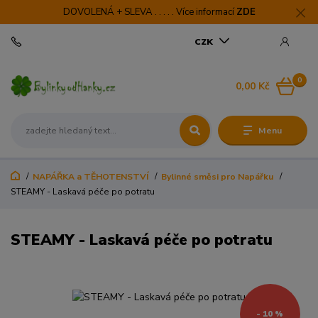
DOVOLENÁ + SLEVA . . . . . Více informací
ZDE
CZK
0
0,00 Kč
Menu
NAPÁŘKA a TĚHOTENSTVÍ
Bylinné směsi pro Napářku
STEAMY - Laskavá péče po potratu
STEAMY - Laskavá péče po potratu
- 10 %