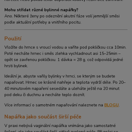
Mohu střídat různé bylinné napářky?
Ano. Některé ženy po odeznění akutní fáze volí jemnější směsi
podle aktuální potřeby a vnitřního pocitu.
Použití
Vložíte do hrnce s vroucí vodou a vaříte pod pokličkou cca 10min.
Poté necháte hrnec i směs zlehka vychladnout asi 15–25min –
opět se zavřenou pokličkou. 1 dávka = 28 g, což odpovídá jedné
hrsti bylinek.
Ideální je, abyste vařily bylinky v hrnci, se kterým se budete
napařovat. Hrnec se krásně nahřeje a teplota vydrží déle. Po 20–
40 minutovém napaření sesedáte a uleháte ještě na 20 minut
pod deku či duchnu a necháte teplo doznít.
Více informací o samotném napařování naleznete na
BLOGU
.
Napářka jako součást širší péče
V praxi nebývá vaginální napářka vnímána jako samostatné
řešení, ale jako součást širší, citlivě zvolené péče. Při práci se