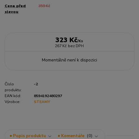
Cena před
359 Kč
slevou
323 Kč
/
Ks
267 Kč
bez DPH
Momentálně není k dispozici
Číslo
-2
produktu:
EAN kód:
8594192480297
Výrobce:
STEAMY
Popis produktu
Komentáře
0