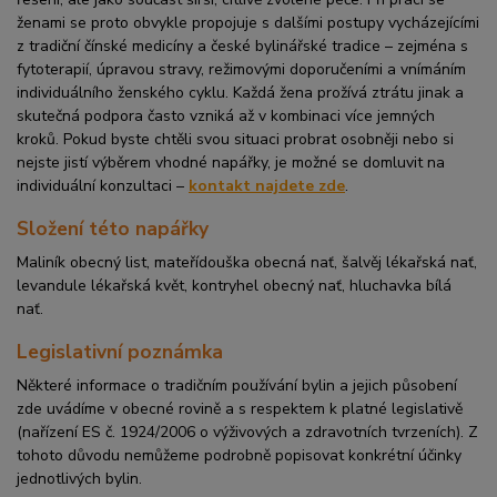
ženami se proto obvykle propojuje s dalšími postupy vycházejícími
z tradiční čínské medicíny a české bylinářské tradice – zejména s
fytoterapií, úpravou stravy, režimovými doporučeními a vnímáním
individuálního ženského cyklu. Každá žena prožívá ztrátu jinak a
skutečná podpora často vzniká až v kombinaci více jemných
kroků. Pokud byste chtěli svou situaci probrat osobněji nebo si
nejste jistí výběrem vhodné napářky, je možné se domluvit na
individuální konzultaci –
kontakt najdete zde
.
Složení této napářky
Maliník obecný list, mateřídouška obecná nať, šalvěj lékařská nať,
levandule lékařská květ, kontryhel obecný nať, hluchavka bílá
nať.
Legislativní poznámka
Některé informace o tradičním používání bylin a jejich působení
zde uvádíme v obecné rovině a s respektem k platné legislativě
(nařízení ES č. 1924/2006 o výživových a zdravotních tvrzeních). Z
tohoto důvodu nemůžeme podrobně popisovat konkrétní účinky
jednotlivých bylin.