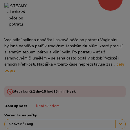
Vaginální bylinná napářka Laskavá péče po potratu Vaginální
bylinná napářka patří k tradičním ženským rituálům, které pracují
s jemným teplem, párou a vůní bylin. Po potratu – ať už
samovolném či umělém – se žena často ocitá v období fyzické i
emoční křehkosti. Napářka v tomto čase nepředstavuje zás...
celý
popis
Sleva končí:
2
dny
15
hod
15
min
49
sek
Dostupnost
Není skladem
Varianta napářky