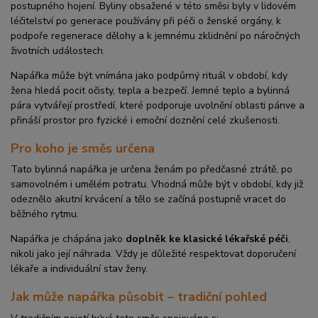
postupného hojení. Byliny obsažené v této směsi byly v lidovém
léčitelství po generace používány při péči o ženské orgány, k
podpoře regenerace dělohy a k jemnému zklidnění po náročných
životních událostech.
Napářka může být vnímána jako podpůrný rituál v období, kdy
žena hledá pocit očisty, tepla a bezpečí. Jemné teplo a bylinná
pára vytvářejí prostředí, které podporuje uvolnění oblasti pánve a
přináší prostor pro fyzické i emoční doznění celé zkušenosti.
Pro koho je směs určena
Tato bylinná napářka je určena ženám po předčasné ztrátě, po
samovolném i umělém potratu. Vhodná může být v období, kdy již
odeznělo akutní krvácení a tělo se začíná postupně vracet do
běžného rytmu.
Napářka je chápána jako
doplněk ke klasické lékařské péči
,
nikoli jako její náhrada. Vždy je důležité respektovat doporučení
lékaře a individuální stav ženy.
Jak může napářka působit – tradiční pohled