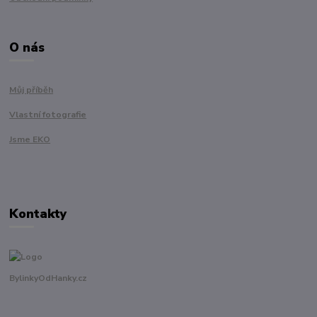
O nás
Můj příběh
Vlastní fotografie
Jsme EKO
Kontakty
BylinkyOdHanky.cz