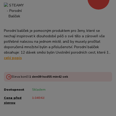
Porodní balíček je pomocným produktem pro ženy, které se
nechají inspirovat k dlouhodobé péči o své tělo a zároveň vše
potřebné nalezou na jednom místě, aniž by musely pročítat
doporučená množství bylin a příslušenství. Porodní balíček
obsahuje: 12 dávek směsi bylin Uvolnění porodních cest, které ž...
celý popis
Sleva končí:
1
den
09
hod
55
min
42
sek
Dostupnost
Skladem
Cena před
1 349 Kč
slevou