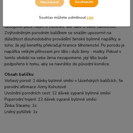
šestinedělím na své těhotenství a porod. Přeji si, aby si nepřestaly
Souhlasím
Nastavení
věnovat pozornost ve chvílích, kdy porodily své děti, a kdy přes
lásku k novorozené bytosti, často zapomenou na sebe. Každé
Souhlas můžete odmítnout
zde
.
ženě velmi přeji, aby její šestinedělí bylo plné radosti, zdraví a
láskyplné péče nejen o miminko, ale také o sebe samotnou.
Zvýhodněným porodním balíčkem se snažím upozornit na
důležitost dlouhodobého provádění ženské bylinné napářky, a
toho, že její benefity překračují hranice těhotenství. Po porodu je
napářka velkým přínosem pro tělo i duši ženy - matky. Pokud v
tomto období na sebe žena nezapomene, její tělo bude
podpořeno k tomu, aby se navrátilo do původní kondice.
Obsah balíčku
Voňavý porod: 2 dávky bylinné směsi v lázeňských balíčcích, 5x
porodní afirmace Anny Kohutové
Uvolnění porodních cest: 12 dávek sypané bylinné směsi
Poporodní hojení: 12 dávek sypané bylinné směsi
Žínka Steamy: 1x
Lněný pytlíček: 1x