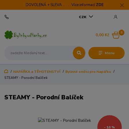
DOVOLENÁ + SLEVA . . . . . Více informací
ZDE
CZK
0
0,00 Kč
Menu
NAPÁŘKA a TĚHOTENSTVÍ
Bylinné směsi pro Napářku
STEAMY - Porodní Balíček
STEAMY - Porodní Balíček
- 10 %