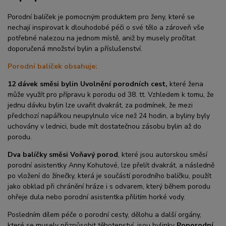
Porodní balíček je pomocným produktem pro ženy, které se
nechají inspirovat k dlouhodobé péči o své tělo a zároveň vše
potřebné nalezou na jednom místě, aniž by musely pročítat
doporučená množství bylin a příslušenství.
Porodní balíček obsahuje:
12 dávek směsi bylin Uvolnění porodních cest,
které žena
může využít pro přípravu k porodu od 38. tt. Vzhledem k tomu, že
jednu dávku bylin lze uvařit dvakrát, za podmínek, že mezi
předchozí napářkou neupylnulo více než 24 hodin, a byliny byly
uchovány v lednici, bude mít dostatečnou zásobu bylin až do
porodu.
Dva balíčky směsi Voňavý porod
, které jsou autorskou směsí
porodní asistentky Anny Kohutové, lze přelít dvakrát, a následně
po vložení do žínečky, která je součástí porodního balíčku, použít
jako obklad při chránění hráze i s odvarem, který během porodu
ohřeje dula nebo porodní asistentka přilitím horké vody.
Posledním dílem péče o porodní cesty, dělohu a další orgány,
které se musely přizpůsobit těhotenství, jsou bylinky
Poporodní