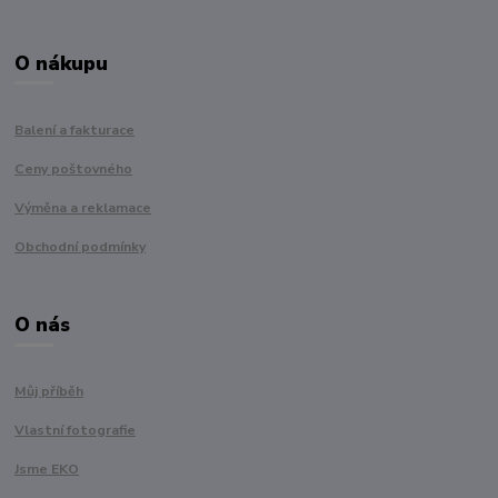
O nákupu
Balení a fakturace
Ceny poštovného
Výměna a reklamace
Obchodní podmínky
O nás
Můj příběh
Vlastní fotografie
Jsme EKO