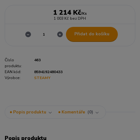
1 214 Kč
/
Ks
1 003 Kč
bez DPH
Přidat do košíku
Číslo
463
produktu:
EAN kód:
8594192480433
Výrobce:
STEAMY
Popis produktu
Komentáře
0
Popis produktu