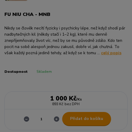
FU NIU CHA - MNB
Nikdy se člověk necítí fyzicky i psychicky lépe, než když shodí pár
nadbytečných kil (někdy stačí i 1–2 kg), kte­ré mu denně
znepříjemňovaly život víc, než by se mu původně zdálo. Kdo ten
pocit na sobě alespoň jednou zakusil, dobře ví, jak chutná. To
však každý pozná jedině tehdy, až když se k tomu ...
celý popis
Dostupnost
Skladem
1 000 Kč
/
Ks
893 Kč
bez DPH
Přidat do košíku