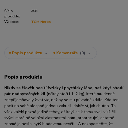
Číslo
308
produktu:
Výrobce:
TCM Herbs
Popis produktu
Komentáře
0
Popis produktu
Nikdy se člověk necítí fyzicky i psychicky lépe, než když shodí
pár nadbytečných kil
(někdy stačí i 1–2 kg), kte­ré mu denně
znepříjemňovaly život víc, než by se mu původně zdálo. Kdo ten
pocit na sobě alespoň jednou zakusil, dobře ví, jak chutná. To
však každý pozná jedině tehdy, až když se k tomu svoji vůlí, čili
svými morálně volními vlastnostmi, sám „propracuje“, ostatně
známé je heslo: sytý hladovému nevěří… A nezapomeňte, že