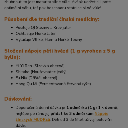
zhubnout, to jest maturita silné vůle. Avšak udržet si i poté
optimální váhu, toť pak bezesporu státnice silné vůle!
Působení dle tradiční čínské medicíny:
Posiluje QI Sleziny a Krev jater
Ochlazuje Horko Jater
Vylučuje Vlhko, Hlen a Horké Toxiny
Složení nápoje pěti hvězd (1 g vyroben z 5 g
bylin):
Yi Yi Ren (Slzovka obecná)
Shitake (Houževnatec jedlý)
Fu Niu (Dřišťál obecný)
Hong Qu Mi (Fermentovaná červená rýže)
Dávkování:
Doporučená denní dávka je
1 odměrka (1 g) 1 × denně
,
nejlépe po ránu jej
přidat ke 3 odměrkám
Nápoje
čínských MUDRců
. Děti od 3 do 8 let užívají poloviční
dávku.