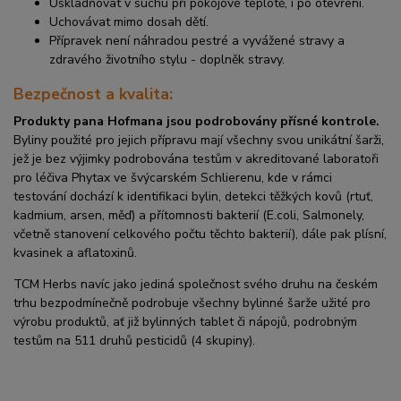
Uskladňovat v suchu při pokojové teplotě, i po otevření.
Uchovávat mimo dosah dětí.
Přípravek není náhradou pestré a vyvážené stravy a
zdravého životního stylu - doplněk stravy.
Bezpečnost a kvalita:
Produkty pana Hofmana jsou podrobovány přísné kontrole.
Byliny použité pro jejich přípravu mají všechny svou unikátní šarži,
jež je bez výjimky podrobována testům v akreditované laboratoři
pro léčiva Phytax ve švýcarském Schlierenu, kde v rámci
testování dochází k identifikaci bylin, detekci těžkých kovů (rtuť,
kadmium, arsen, měď) a přítomnosti bakterií (E.coli, Salmonely,
včetně stanovení celkového počtu těchto bakterií), dále pak plísní,
kvasinek a aflatoxinů.
TCM Herbs navíc jako jediná společnost svého druhu na českém
trhu bezpodmínečně podrobuje všechny bylinné šarže užité pro
výrobu produktů, ať již bylinných tablet či nápojů, podrobným
testům na 511 druhů pesticidů (4 skupiny).