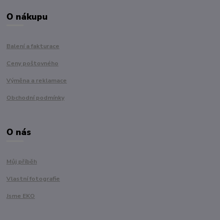
O nákupu
Balení a fakturace
Ceny poštovného
Výměna a reklamace
Obchodní podmínky
O nás
Můj příběh
Vlastní fotografie
Jsme EKO