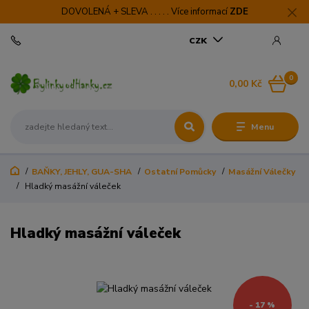
DOVOLENÁ + SLEVA . . . . . Více informací
ZDE
CZK
0
0,00 Kč
Menu
BAŇKY, JEHLY, GUA-SHA
Ostatní Pomůcky
Masážní Válečky
Hladký masážní váleček
Hladký masážní váleček
- 17 %