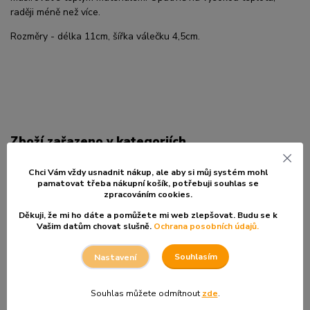
raději méně než více.
Rozměry - délka 11cm, šířka válečku 4,5cm.
Zboží zařazeno v kategoriích
BAŇKY, JEHLY, GUA-SHA
Chci Vám vždy usnadnit nákup, ale aby si můj systém mohl
pamatovat třeba nákupní košík, po
třebuji souhlas se
Ostatní Pomůcky
zpracováním cookies.
Masážní Válečky
Děkuji, že mi ho dáte a pomůžete mi web zlepšovat. Budu se k
Guasha, Pomůcky, Pátradla
Vašim datům chovat slušně.
Ochrana posobních údajů.
Souhlasím
Nastavení
Kontakty
Souhlas můžete odmítnout
zde
.