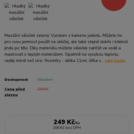
Masážní váleček zelený. Vyroben z kamene jadeitu. Můžete ho
pro svou jemnost použít na obličej, ale také stejně dobře i kdekoli
jinde po těle. Díky materiálu můžete váleček nahřát ve vodě a
masírovat s teplým materiálem. Opatrně na vysokou teplotu,
raději méně než více. Rozměry - délka 11cm, šířka v...
celý popis
Dostupnost
Skladem
Cena před
299 Kč
slevou
249 Kč
/
Ks
206 Kč
bez DPH