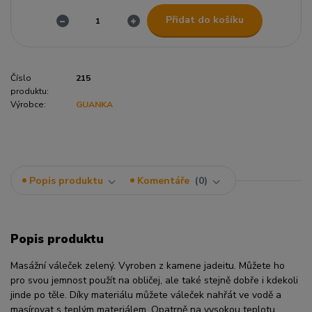
Přidat do košíku
Číslo
215
produktu:
Výrobce:
GUANKA
Popis produktu
Komentáře
0
Popis produktu
Masážní váleček zelený. Vyroben z kamene jadeitu. Můžete ho
pro svou jemnost použít na obličej, ale také stejně dobře i kdekoli
jinde po těle. Díky materiálu můžete váleček nahřát ve vodě a
masírovat s teplým materiálem. Opatrně na vysokou teplotu,