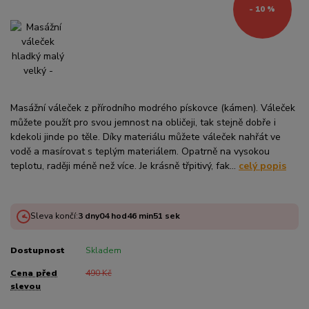
- 10 %
Masážní váleček z přírodního modrého pískovce (kámen). Váleček
můžete použít pro svou jemnost na obličeji, tak stejně dobře i
kdekoli jinde po těle. Díky materiálu můžete váleček nahřát ve
vodě a masírovat s teplým materiálem. Opatrně na vysokou
teplotu, raději méně než více. Je krásně třpitivý, fak...
celý popis
Sleva končí:
3
dny
04
hod
46
min
50
sek
Dostupnost
Skladem
Cena před
490 Kč
slevou