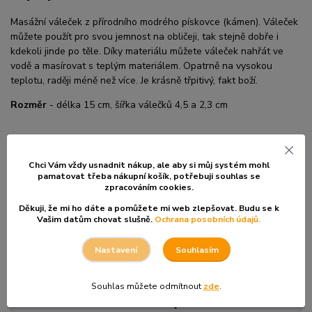
Masážní váleček z přírodního modrého pískovce (kámen). Váleček
můžete použít pro svou jemnost na obličeji, tak stejně dobře i
kdekoli jinde po těle. Díky materiálu můžete váleček nahřát ve
vodě a masírovat s teplým materiálem. Opatrně na vysokou
teplotu, raději méně než více. Je krásně třpitivý, fakt boží.
Rozměr
- délka 15 cm, šířka válečků 4,5 a 2,3 cm
Chci Vám vždy usnadnit nákup, ale aby si můj systém mohl
pamatovat třeba nákupní košík, po
třebuji souhlas se
Zboží zařazeno v kategoriích
zpracováním cookies.
Děkuji, že mi ho dáte a pomůžete mi web zlepšovat. Budu se k
BAŇKY, JEHLY, GUA-SHA
Vašim datům chovat slušně.
Ochrana posobních údajů.
Ostatní Pomůcky
Souhlasím
Nastavení
Masážní Válečky
Souhlas můžete odmítnout
zde
.
Kontakty