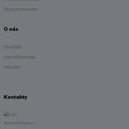
Obchodní podmínky
O nás
Můj příběh
Vlastní fotografie
Jsme EKO
Kontakty
BylinkyOdHanky.cz