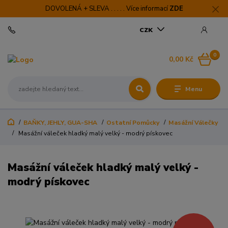
DOVOLENÁ + SLEVA . . . . . Více informací
ZDE
CZK
0
0,00 Kč
Menu
BAŇKY, JEHLY, GUA-SHA
Ostatní Pomůcky
Masážní Válečky
Masážní váleček hladký malý velký - modrý pískovec
Masážní váleček hladký malý velký -
modrý pískovec