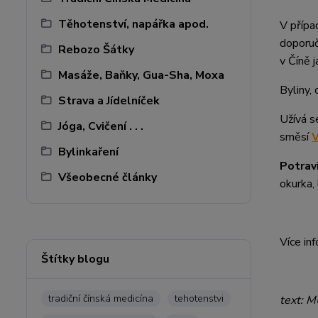
Těhotenství, napářka apod.
V přípa
doporu
Rebozo Šátky
v Číně j
Masáže, Baňky, Gua-Sha, Moxa
Byliny,
Strava a Jídelníček
Užívá s
Jóga, Cvičení . . .
směsí
V
Bylinkaření
Potravi
Všeobecné články
okurka,
Více in
Štítky blogu
tradiční čínská medicína
tehotenstvi
text: 