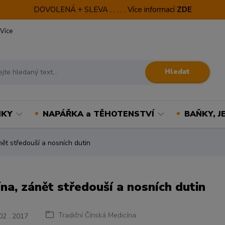
DOVOLENÁ + SLEVA . . . . . Více informací
ZDE
Více
Hledat
NKY
NAPÁŘKA a TĚHOTENSTVÍ
BAŇKY, J
ět středouší a nosních dutin
na, zánět středouší a nosních dutin
Tradiční Čínská Medicína
02
2017