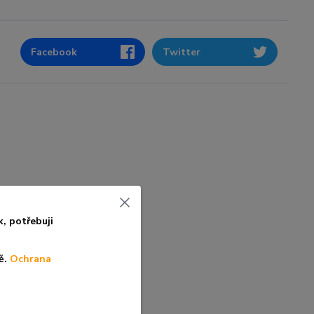
Facebook
Twitter
k, po
třebuji
ě.
Ochrana