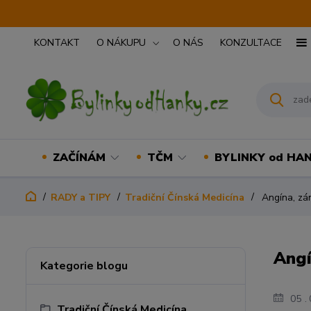
KONTAKT
O NÁKUPU
O NÁS
KONZULTACE
ZAČÍNÁM
TČM
BYLINKY od HA
RADY a TIPY
Tradiční Čínská Medicína
Angína, zán
Angí
Kategorie blogu
05
Tradiční Čínská Medicína