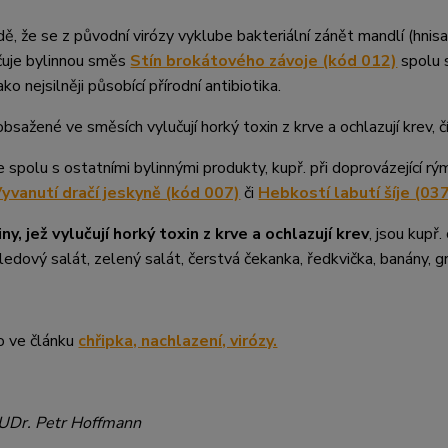
dě, že se z původní virózy vyklube bakteriální zánět mandlí (hnisav
čuje bylinnou směs
Stín brokátového závoje (kód 012)
spolu
ako nejsilněji působící přírodní antibiotika.
 obsažené ve směsích vylučují horký toxin z krve a ochlazují krev, 
e spolu s ostatními bylinnými produkty, kupř. při doprovázející rý
yvanutí dračí jeskyně (kód 007)
či
Hebkostí labutí šíje (03
ny, jež vylučují horký toxin z krve a ochlazují krev
, jsou kupř
 ledový salát, zelený salát, čerstvá čekanka, ředkvička, banány, gr
fo ve článku
chřipka, nachlazení, virózy.
MUDr. Petr Hoffmann