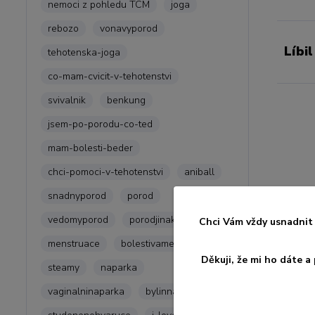
nemoci z pohledu TCM
joga
rebozo
vonavyporod
Líbil
tehotenska-joga
co-mam-cvicit-v-tehotenstvi
svivalnik
benkung
jsem-po-porodu-co-ted
mam-bolesti-beder
chci-pomoci-v-tehotenstvi
aniball
snadnyporod
porod
vedomyporod
porodjinak
Chci Vám vždy usnadnit 
menstruace
bolestivamenstruace
Děkuji, že mi ho dáte 
steamy
naparka
vaginalninaparka
bylinnanaparka