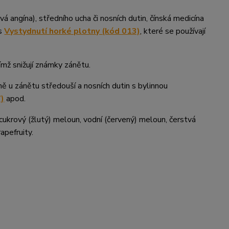
á angína), středního ucha či nosních dutin, čínská medicína
 s
Vystydnutí horké plotny (kód 013)
, které se používají
čímž snižují známky zánětu.
mě u zánětu středouší a nosních dutin s bylinnou
7)
apod.
. cukrový (žlutý) meloun, vodní (červený) meloun, čerstvá
apefruity.