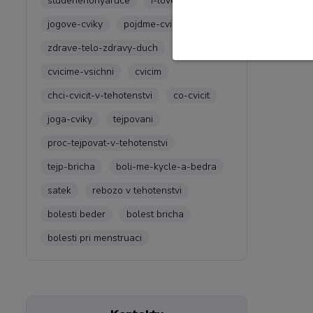
studenenohyaruce
i-love-joga
jogove-cviky
pojdme-cvicit
zdrave-telo-zdravy-duch
cvicime-vsichni
cvicim
chci-cvicit-v-tehotenstvi
co-cvicit
joga-cviky
tejpovani
proc-tejpovat-v-tehotenstvi
tejp-bricha
boli-me-kycle-a-bedra
satek
rebozo v tehotenstvi
bolesti beder
bolest bricha
bolesti pri menstruaci