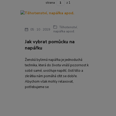
strana
z 1
Těhotenství,
05
10
2019
napářka apod.
Jak vybrat pomůcku na
napářku
Ženská bylinná napářka je jednoduchá
technika, která do života vnáší pozornost k
sobě samé, uvolňuje napětí, čistí tělo a
zkrátka nám pomáhá cítit se dobře.
Abychom však mohly relaxovat,
potřebujeme se