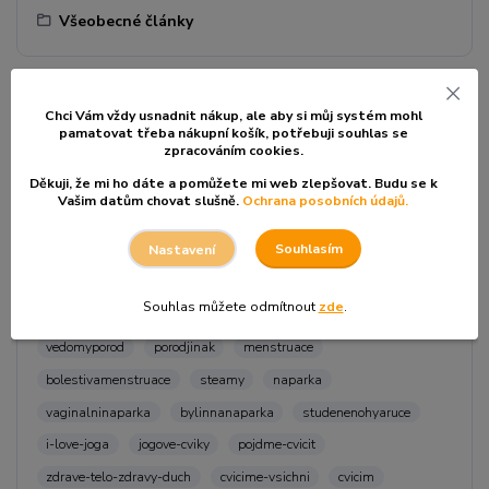
Všeobecné články
Chci Vám vždy usnadnit nákup, ale aby si můj systém mohl
Štítky blogu
pamatovat třeba nákupní košík, po
třebuji souhlas se
zpracováním cookies.
Děkuji, že mi ho dáte a pomůžete mi web zlepšovat. Budu se k
tradiční čínská medicína
tehotenstvi
Vašim datům chovat slušně.
Ochrana posobních údajů.
nemoci z pohledu TCM
joga
rebozo
vonavyporod
Souhlasím
Nastavení
tehotenska-joga
co-mam-cvicit-v-tehotenstvi
svivalnik
benkung
jsem-po-porodu-co-ted
mam-bolesti-beder
Souhlas můžete odmítnout
zde
.
chci-pomoci-v-tehotenstvi
aniball
snadnyporod
porod
vedomyporod
porodjinak
menstruace
bolestivamenstruace
steamy
naparka
vaginalninaparka
bylinnanaparka
studenenohyaruce
i-love-joga
jogove-cviky
pojdme-cvicit
zdrave-telo-zdravy-duch
cvicime-vsichni
cvicim