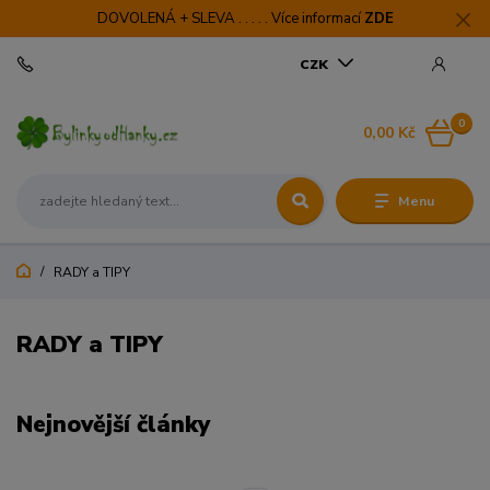
DOVOLENÁ + SLEVA . . . . . Více informací
ZDE
CZK
0
0,00 Kč
Menu
RADY a TIPY
RADY a TIPY
Nejnovější články