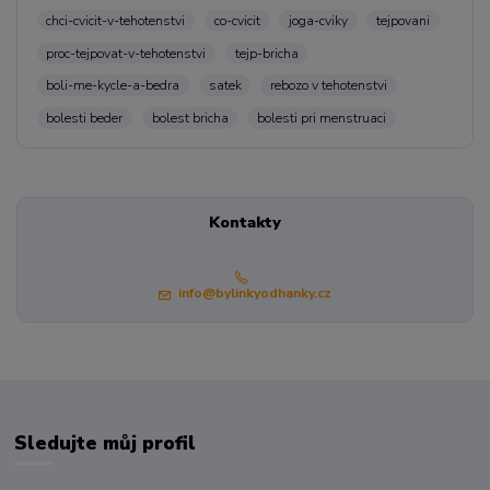
chci-cvicit-v-tehotenstvi
co-cvicit
joga-cviky
tejpovani
proc-tejpovat-v-tehotenstvi
tejp-bricha
boli-me-kycle-a-bedra
satek
rebozo v tehotenstvi
bolesti beder
bolest bricha
bolesti pri menstruaci
Kontakty
info@bylinkyodhanky.cz
Sledujte můj profil