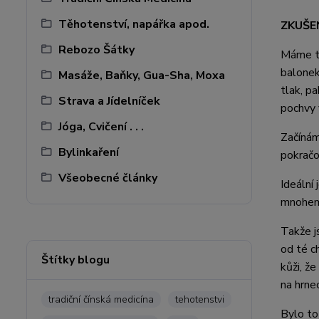
Těhotenství, napářka apod.
ZKUŠE
Rebozo Šátky
Máme ta
balonek
Masáže, Baňky, Gua-Sha, Moxa
tlak, p
Strava a Jídelníček
pochvy 
Jóga, Cvičení . . .
Začínám
Bylinkaření
pokračo
Všeobecné články
Ideální
mnohem 
Takže j
od té c
Štítky blogu
kůži, ž
na hrne
tradiční čínská medicína
tehotenstvi
Bylo to