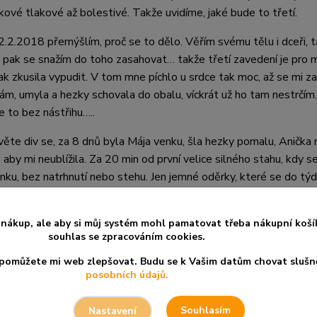
kové tlakové až bolestivé. Takže uvidíme, jaké bude to třetí.
.2.2018 přemýšlím, proč se to dělo. Věřím svému tělu i dceři, tak
a pak se snažím do toho zasahovat… takže třetí zavedení je pro
ak zkusila vypudit. V tom mne píchlo u srdce tak moc, až se mi za
ám, umyla a hezky schovala do obalu, víckrát už ho tam nestrčím. 
 to bez nástřihu…..
věte div se, za 8 dnů byla Mája venku, šla hezky pomalu, Anička mi
 aby mi neublížila. Za 20 min od první velice silného stahu, kdy s
nku, bez natrhnutí nebo stehu. Jen jemné oděrky, které se do týdn
ami. Ale o tom jinde.
nákup, ale aby si můj systém mohl pamatovat třeba nákupní koší
souhlas se zpracováním cookies.
a pomůžete mi web zlepšovat. Budu se k Vašim datům chovat slušn
 se článek? Sdílejte ho s přáteli
posobních údajů.
Souhlasím
Nastavení