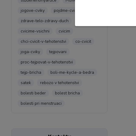
studenenohyaruce
i-love-joga
Štítk
jogove-cviky
pojdme-cvicit
zdrave-telo-zdravy-duch
cvicime-vsichni
cvicim
chci-cvicit-v-tehotenstvi
co-cvicit
joga-cviky
tejpovani
proc-tejpovat-v-tehotenstvi
tejp-bricha
boli-me-kycle-a-bedra
satek
rebozo v tehotenstvi
bolesti beder
bolest bricha
bolesti pri menstruaci