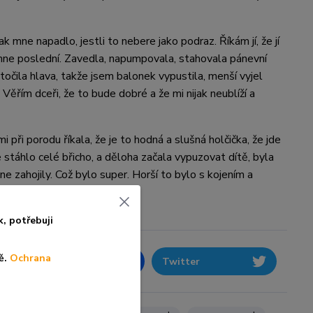
 mne napadlo, jestli to nebere jako podraz. Říkám jí, že jí
 mne poslední. Zavedla, napumpovala, stahovala pánevní
točila hlava, takže jsem balonek vypustila, menší vyjel
Věřím dceři, že to bude dobré a že mi nijak neublíží a
 při porodu říkala, že je to hodná a slušná holčička, že jde
e stáhlo celé břicho, a děloha začala vypuzovat dítě, byla
e zahojily. Což bylo super. Horší to bylo s kojením a
k, po
třebuji
ě.
Ochrana
Facebook
Twitter