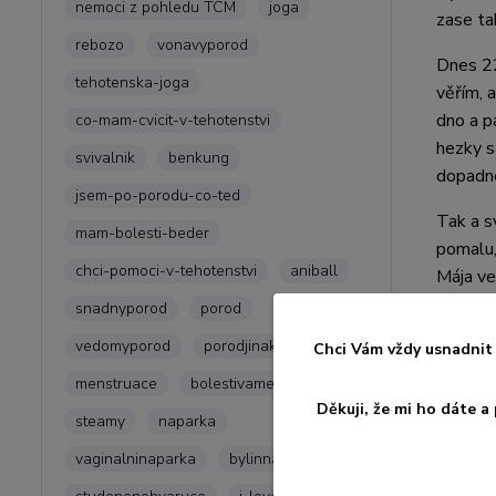
nemoci z pohledu TCM
joga
zase ta
rebozo
vonavyporod
Dnes 22
tehotenska-joga
věřím, 
dno a p
co-mam-cvicit-v-tehotenstvi
hezky s
svivalnik
benkung
dopadne
jsem-po-porodu-co-ted
Tak a s
mam-bolesti-beder
pomalu,
chci-pomoci-v-tehotenstvi
aniball
Mája ve
bradavk
snadnyporod
porod
vedomyporod
porodjinak
Chci Vám vždy usnadnit 
menstruace
bolestivamenstruace
Děkuji, že mi ho dáte 
Líbil
steamy
naparka
vaginalninaparka
bylinnanaparka