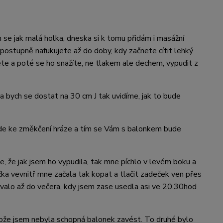
e jak malá holka, dneska si k tomu přidám i masážní
 postupně nafukujete až do doby, kdy začnete cítit lehký
ete a poté se ho snažíte, ne tlakem ale dechem, vypudit z
la bych se dostat na 30 cm J tak uvidíme, jak to bude
ojde ke změkčení hráze a tím se Vám s balonkem bude
e, že jak jsem ho vypudila, tak mne píchlo v levém boku a
čka vevnitř mne začala tak kopat a tlačit zadeček ven přes
trvalo až do večera, kdy jsem zase usedla asi ve 20.30hod
tože jsem nebyla schopná balonek zavést. To druhé bylo