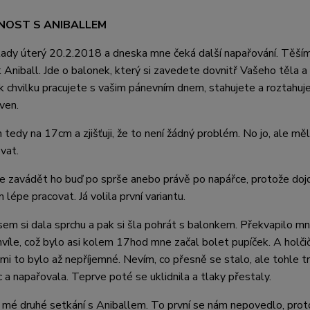
NOST S ANIBALLEM
dy úterý 20.2.2018 a dneska mne čeká další napařování. Těším s
 Aniball. Jde o balonek, který si zavedete dovnitř Vašeho těla a
ak chvilku pracujete s vašim pánevním dnem, stahujete a roztahuj
ven.
 tedy na 17cm a zjišťuji, že to není žádný problém. No jo, ale mě
vat.
 je zavádět ho buď po sprše anebo právě po napářce, protože d
lépe pracovat. Já volila první variantu.
sem si dala sprchu a pak si šla pohrát s balonkem. Překvapilo mn
hvíle, což bylo asi kolem 17hod mne začal bolet pupíček. A holči
e mi to bylo až nepříjemné. Nevím, co přesně se stalo, ale tohle 
c a napařovala. Teprve poté se uklidnila a tlaky přestaly.
 mé druhé setkání s Aniballem. To první se nám nepovedlo, pro