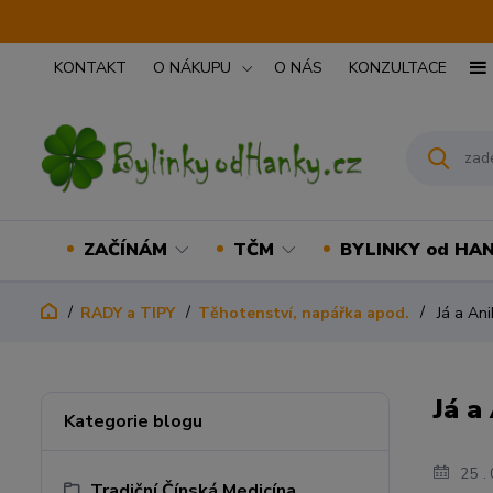
KONTAKT
O NÁKUPU
O NÁS
KONZULTACE
ZAČÍNÁM
TČM
BYLINKY od HA
RADY a TIPY
Těhotenství, napářka apod.
Já a Ani
Já a
Kategorie blogu
25
Tradiční Čínská Medicína