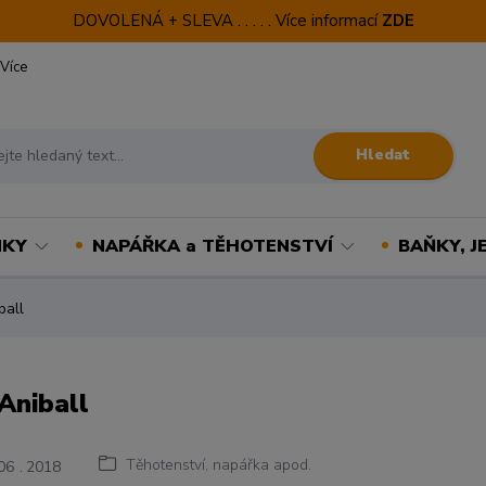
DOVOLENÁ + SLEVA . . . . . Více informací
ZDE
Více
Hledat
NKY
NAPÁŘKA a TĚHOTENSTVÍ
BAŇKY, J
ball
 Aniball
Těhotenství, napářka apod.
06
2018