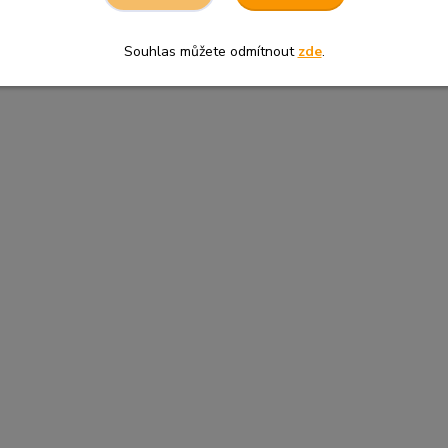
y
tehotenstvi
aniball
tradiční čínská medicína
nem
Souhlas můžete odmítnout
zde
.