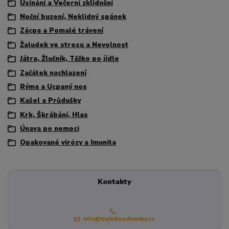
Usínání a Večerní zklidnění
Noční buzení, Neklidný spánek
Zácpa a Pomalé trávení
Žaludek ve stresu a Nevolnost
Játra, Žlučník, Těžko po jídle
Začátek nachlazení
Rýma a Ucpaný nos
Kašel a Průdušky
Krk, Škrábání, Hlas
Únava po nemoci
Opakované virózy a Imunita
Kontakty
info@bylinkyodhanky.cz