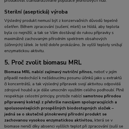
produkovat standardizované populace jednotlivých hub.
Sterilní (aseptická) výroba
Výsledný produkt nemusí být z konzervačních důvodů tepelně
ošetřen. Během zpracování (sušení, mletí) se hlídá, aby teplota
byla co nejnižší, a tak se Vám dostávají do rukou přípravky s
maximálně zachovaným přírodním spektrem obsahových
(účinných) látek. Je totiž dobře prokázáno, že vyšší teploty snižují
enzymatickou aktivitu.
5. Proč zvolit biomasu MRL
Biomasa MRL nabízí zajímavý nutriční přínos,
neboť v jejím
případě nedochází k nežádoucímu posunu účinků jako u extraktů
či koncentrátů, a tak výsledný přípravek svojí aktivitou odpovídá
zdrojové houbě a je dále umocněn využitím celého podhoubí. Plně
respektuje celostní principy, protože nabízí
samotnou přírodou
připravený koktejl z přehršle navzájem spolupracujících a
spolusouvisejících prospěšných biodostupných složek –
jedná se o skutečně plnokrevný přírodní produkt se
zachovanou vysokou enzymatickou aktivitou,
která se v
biomase neničí díky absenci vyšších teplot při zpracování (suší se