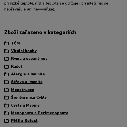
při nízké teplotě, nízká teplota se udržuje i při mletí, nic se
nepřevařuje ani nevyvařuje).
Zboží zařazeno v kategoriích
TČM
Vitální houby
Rýma a ucpaný nos
Kašel
Alergie a imunita
Střeva a imunita
Menstruace
Špinění mezi Cykly
Cysty a Myomy
Menopauza a Perimenopauza
PMS a Bolest