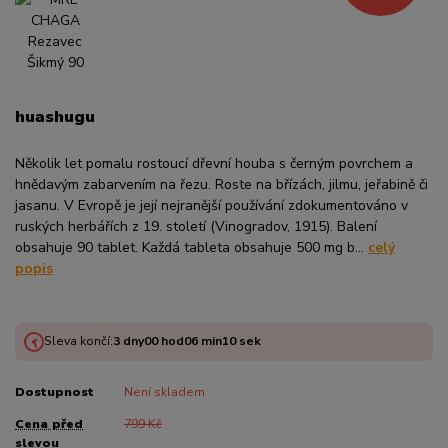
huashugu
Několik let pomalu rostoucí dřevní houba s černým povrchem a
hnědavým zabarvením na řezu. Roste na břízách, jilmu, jeřabině či
jasanu. V Evropě je její nejranější používání zdokumentováno v
ruských herbářích z 19. století (Vinogradov, 1915). Balení
obsahuje 90 tablet. Každá tableta obsahuje 500 mg b...
celý
popis
Sleva končí:
3
dny
00
hod
06
min
09
sek
Dostupnost
Není skladem
Cena před
799 Kč
slevou