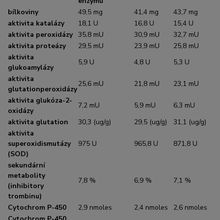
enzymů
bílkoviny
49,5 mg
41,4 mg
43,7 mg
aktivita katalázy
18,1 U
16,8 U
15,4 U
aktivita peroxidázy
35,8 mU
30,9 mU
32,7 mU
aktivita proteázy
29,5 mU
23,9 mU
25,8 mU
aktivita
5,9 U
4,8 U
5,3 U
glukoamylázy
aktivita
25,6 mU
21,8 mU
23,1 mU
glutationperoxidázy
aktivita glukóza-2-
7,2 mU
5,9 mU
6,3 mU
oxidázy
aktivita glutation
30,3 (ug/g)
29,5 (ug/g)
31,1 (ug/g)
aktivita
superoxidismutázy
975 U
965,8 U
871,8 U
(SOD)
sekundární
metabolity
7,8 %
6,9 %
7,1 %
(inhibitory
trombinu)
Cytochrom P-450
2,9 nmoles
2,4 nmoles
2,6 nmoles
Cytochrom P-450