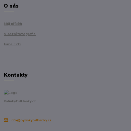
O nás
Můj příběh
Vlastní fotografie
Jsme EKO
Kontakty
BylinkyOdHanky.cz
info@bylinkyodhanky.cz