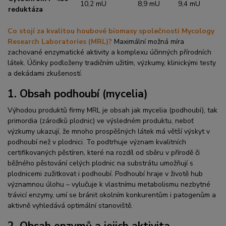
10,2 mU
8,9 mU
9,4 mU
reduktáza
Co stojí za kvalitou houbové biomasy společnosti Mycology
Research Laboratories (MRL)?
Maximální možná míra
zachované enzymatické aktivity a komplexu účinných přírodních
látek. Účinky podloženy tradičním užitím, výzkumy, klinickými testy
a dekádami zkušeností.
1. Obsah podhoubí (mycelia)
Výhodou produktů firmy
MRL
je obsah jak mycelia (podhoubí), tak
primordia (zárodků plodnic) ve výsledném produktu, neboť
výzkumy ukazují, že mnoho prospěšných látek má větší výskyt v
podhoubí než v plodnici. To podtrhuje význam kvalitních
certifikovaných pěstíren, které na rozdíl od sběru v přírodě či
běžného pěstování celých plodnic na substrátu umožňují s
plodnicemi zužitkovat i podhoubí. Podhoubí hraje v životě hub
významnou úlohu – vylučuje k vlastnímu metabolismu nezbytné
trávicí enzymy, umí se bránit okolním konkurentům i patogenům a
aktivně vyhledává optimální stanoviště.