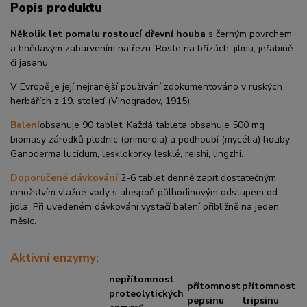
Popis produktu
Několik let pomalu rostoucí dřevní houba
s černým povrchem
a hnědavým zabarvením na řezu. Roste na břízách, jilmu, jeřabině
či jasanu.
V Evropě je její nejranější používání zdokumentováno v ruských
herbářích z 19. století (Vinogradov, 1915).
Balení
obsahuje 90 tablet. Každá tableta obsahuje 500 mg
biomasy zárodků plodnic (primordia) a podhoubí (mycélia) houby
Ganoderma lucidum, lesklokorky lesklé, reishi, lingzhi.
Doporučené dávkování
2-6 tablet denně zapít dostatečným
množstvím vlažné vody s alespoň půlhodinovým odstupem od
jídla. Při uvedeném dávkování vystačí balení přibližně na jeden
měsíc.
Aktivní enzymy:
nepřítomnost
přítomnost
přítomnost
proteolytických
pepsinu
tripsinu