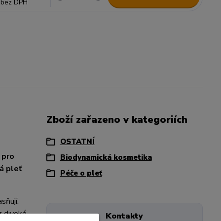
bez DPH
Zboží zařazeno v kategoriích
OSTATNÍ
 pro
Biodynamická kosmetika
á pleť
Péče o pleť
asňují.
z divoké
Kontakty