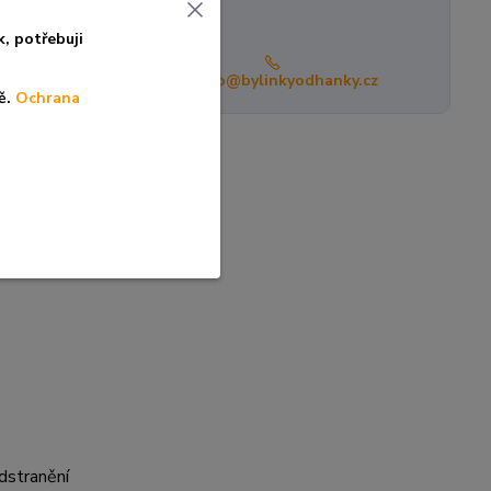
íc
k, po
třebuji
info@bylinkyodhanky.cz
ě.
Ochrana
odstranění