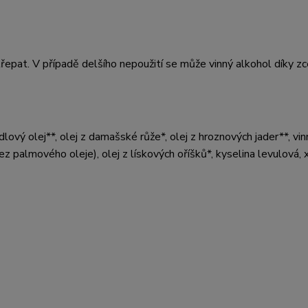
pat. V případě delšího nepoužití se může vinný alkohol díky zc
lový olej**, olej z damašské růže*, olej z hroznových jader**, vin
 palmového oleje), olej z lískových oříšků*, kyselina levulová, 