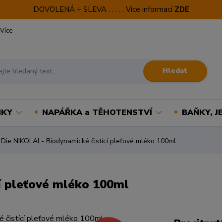
DOVOLENÁ + SLEVA . . . . . Více informací
ZDE
Více
Hledat
NKY
NAPÁŘKA a TĚHOTENSTVÍ
BAŇKY, J
Die NIKOLAI - Biodynamické čistící pleťové mléko 100ml
í pleťové mléko 100ml