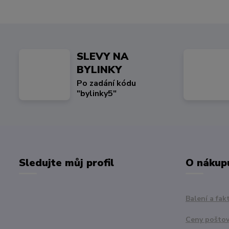
SLEVY NA
BYLINKY
Po zadání kódu
"bylinky5"
Sledujte můj profil
O nákup
Balení a fak
Ceny pošto