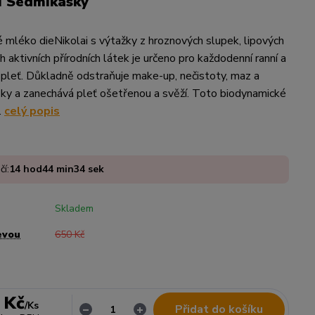
í Sedmikásky
vé mléko dieNikolai s výtažky z hroznových slupek, lipových
h aktivních přírodních látek je určeno pro každodenní ranní a
o pleť. Důkladně odstraňuje make-up, nečistoty, maz a
y a zanechává pleť ošetřenou a svěží. Toto biodynamické
.
celý popis
čí:
14
hod
44
min
33
sek
Skladem
evou
650 Kč
 Kč
/
Ks
Přidat do košíku