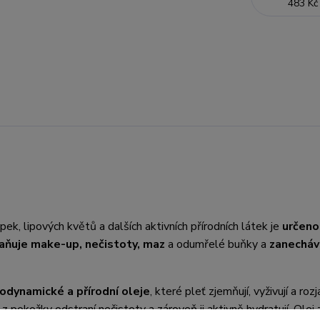
483 Kč
ek, lipových květů a dalších aktivních přírodních látek je
určeno
aňuje make-up, nečistoty, maz
a odumřelé buňky a
zanecháv
odynamické a přírodní oleje
, které pleť zjemňují, vyživují a rozj
 pokožky odstraní nečistoty a zároveň ji aktivně hydratují. Olej 