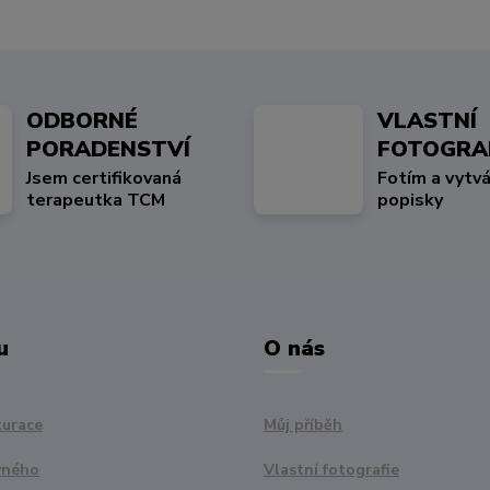
ODBORNÉ
VLASTNÍ
PORADENSTVÍ
FOTOGRA
Jsem certifikovaná
Fotím a vytvá
terapeutka TCM
popisky
u
O nás
turace
Můj příběh
vného
Vlastní fotografie