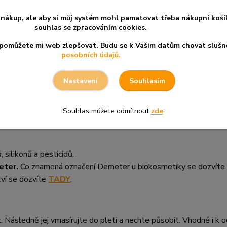
ce oleje z citronely, pelargonie vonné a oleje z růží vaší pleť nav
nákup, ale aby si můj systém mohl pamatovat třeba nákupní koší
souhlas se zpracováním cookies.
a pomůžete mi web zlepšovat. Budu se k Vašim datům chovat slušn
posobních údajů.
ašské růže
čistí a pečují o pleť
Souhlasím
Nastavení
Souhlas můžete odmítnout
zde
.
 silikonů a pesticidů.
eter.
Co znamená označení Demeter u biokosmetiky se dozvíte
tví se dozvíte
TADY
.
. Následně jej vmasírujte do pleti a nechte působit. Vhodné i k 