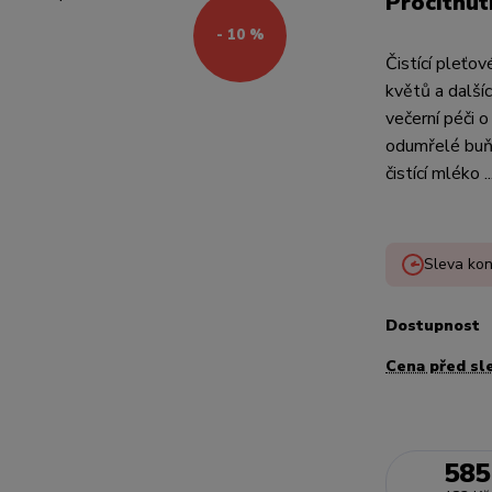
Procitnut
- 10 %
Čistící pleťo
květů a dalšíc
večerní péči 
odumřelé buňk
čistící mléko ..
Sleva kon
Dostupnost
Cena před sl
585