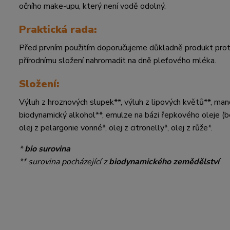
očního make-upu, který není vodě odolný.
Praktická rada:
Před prvním použitím doporučujeme důkladně produkt protře
přírodnímu složení nahromadit na dně pleťového mléka.
Složení:
Výluh z hroznových slupek**, výluh z lipových květů**, mand
biodynamický alkohol**, emulze na bázi řepkového oleje (bez
olej z pelargonie vonné*, olej z citronelly*, olej z růže*.
*
bio surovina
** surovina pocházející z
biodynamického zemědělství