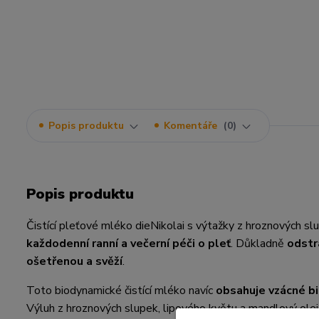
Popis produktu
Komentáře
0
Popis produktu
Čistící pleťové mléko dieNikolai s výtažky z hroznových slup
každodenní ranní a večerní péči o pleť
. Důkladně
odstr
ošetřenou a svěží
.
Toto biodynamické čistící mléko navíc
obsahuje vzácné bi
Výluh z hroznových slupek, lipového květu a mandlový olej z