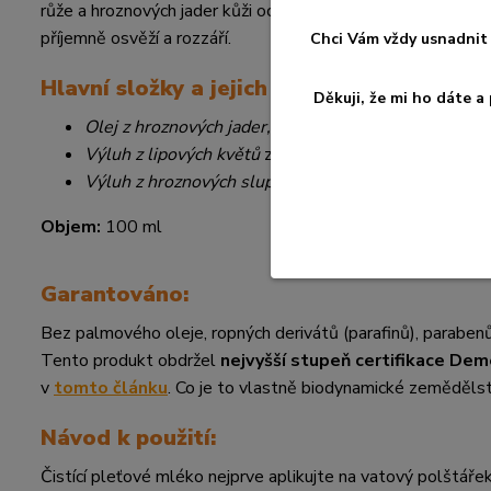
růže a hroznových jader kůži ochrání, zjemní a vyživí. Kombina
příjemně osvěží a rozzáří.
Chci Vám vždy usnadnit 
Hlavní složky a jejich účinek:
Děkuji, že mi ho dáte 
Olej z hroznových jader, mandlový olej a olej z dam
Výluh z lipových květů
zklidňuje pokožku
Výluh z hroznových slupek
posiluje pleť
Objem:
100 ml
Garantováno:
Bez palmového oleje, ropných derivátů (parafinů), parabenů,
Tento produkt obdržel
nejvyšší stupeň certifikace Dem
v
tomto článku
. Co je to vlastně biodynamické zeměděls
Návod k použití:
Čistící pleťové mléko nejprve aplikujte na vatový polštářek