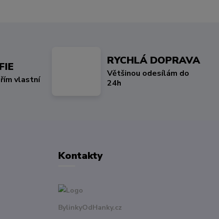
RYCHLÁ DOPRAVA
FIE
Většinou odesílám do
řím vlastní
24h
Kontakty
BylinkyOdHanky.cz