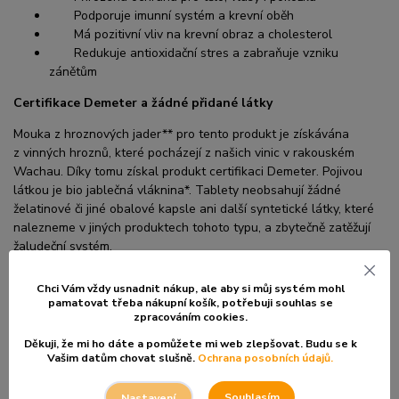
Podporuje imunní systém a krevní oběh
Má pozitivní vliv na krevní obraz a cholesterol
Redukuje antioxidační stres a zabraňuje vzniku
zánětům
Certifikace Demeter a žádné přidané látky
Mouka z hroznových jader** pro tento produkt je získávána
z vinných hroznů, které pocházejí z našich vinic v rakouském
Wachau. Díky tomu získal produkt certifikaci Demeter. Pojivou
látkou je bio jablečná vláknina*. Tablety neobsahují žádné
želatinové či jiné obalové kapsle ani další syntetické látky, které
nalezneme v jiných produktech tohoto typu, a zbytečně zatěžují
žaludeční systém.
* bio surovina
, **
surovina pocházející z
biodynamického
Chci Vám vždy usnadnit nákup, ale aby si můj systém mohl
zemědělství
pamatovat třeba nákupní košík, po
třebuji souhlas se
zpracováním cookies.
Příprava a výroba OPC
Děkuji, že mi ho dáte a pomůžete mi web zlepšovat. Budu se k
Po šetrném lisování vinné révy, ze které se pak vyrábí
Vašim datům chovat slušně.
Ochrana posobních údajů.
biodynamická vína, jsou jadérka vinné révy oddělena od slupek a
několik měsíců pečlivě sušeny. Až přijde správný čas, tak se
Souhlasím
Nastavení