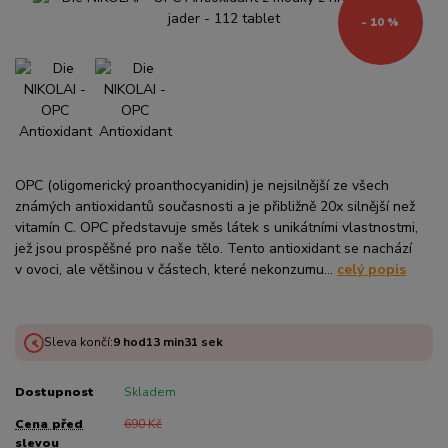
- 10 %
OPC (oligomerický proanthocyanidin) je nejsilnější ze všech
známých antioxidantů současnosti a je přibližně 20x silnější než
vitamín C. OPC představuje směs látek s unikátními vlastnostmi,
jež jsou prospěšné pro naše tělo. Tento antioxidant se nachází
v ovoci, ale většinou v částech, které nekonzumu...
celý popis
Sleva končí:
9
hod
13
min
31
sek
Dostupnost
Skladem
Cena před
690 Kč
slevou