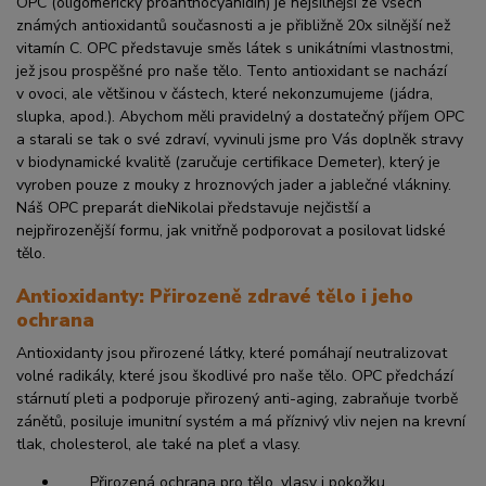
OPC (oligomerický proanthocyanidin) je nejsilnější ze všech
známých antioxidantů současnosti a je přibližně 20x silnější než
vitamín C. OPC představuje směs látek s unikátními vlastnostmi,
jež jsou prospěšné pro naše tělo. Tento antioxidant se nachází
v ovoci, ale většinou v částech, které nekonzumujeme (jádra,
slupka, apod.). Abychom měli pravidelný a dostatečný příjem OPC
a starali se tak o své zdraví, vyvinuli jsme pro Vás doplněk stravy
v biodynamické kvalitě (zaručuje certifikace Demeter), který je
vyroben pouze z mouky z hroznových jader a jablečné vlákniny.
Náš OPC preparát dieNikolai představuje nejčistší a
nejpřirozenější formu, jak vnitřně podporovat a posilovat lidské
tělo.
Antioxidanty: Přirozeně zdravé tělo i jeho
ochrana
Antioxidanty jsou přirozené látky, které pomáhají neutralizovat
volné radikály, které jsou škodlivé pro naše tělo. OPC předchází
stárnutí pleti a podporuje přirozený anti-aging, zabraňuje tvorbě
zánětů, posiluje imunitní systém a má příznivý vliv nejen na krevní
tlak, cholesterol, ale také na pleť a vlasy.
Přirozená ochrana pro tělo, vlasy i pokožku