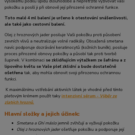
vysokému podílu lipidů dlouhodobě a nepřetržitě vyživovat vaši
pokožku a posílí ji při obnově její přirozené ochranné funkce.
Toto malé 4 ml balení je určeno k otestování snášenlivosti,
ale také jako cestovní balení.
Olej z hroznových jader posiluje Vaši pokožku proti působení
zevních vlivů a neutralizuje volné radikály. Obsažená smetana
navíc podporuje dozrávání keratinocytů (kožních buněk), posiluje
proces přirozené obnovy pokožky a působí tak proti tvorbě
šupinek. V kombinaci
se zklidňujícím výtažkem ze šafránu a z
lipového květu se Vaše pleť zklidní a bude dostatečně
ošetřena
tak, aby mohla obnovit svoji přirozenou ochrannou
funkci.
K maximálnímu vstřebání aktivních látek je vhodné před tímto
pleťovým krémem použít taky
intenzivní sérum -
Výběr ze
zlatých hroznů
.
Hlavní složky a jejich účinek:
Smetana a Ghí máslo
jemně zvlhčují a vyživují pokožku
Olej z hroznových jader
ošetřuje pokožku a podporuje její