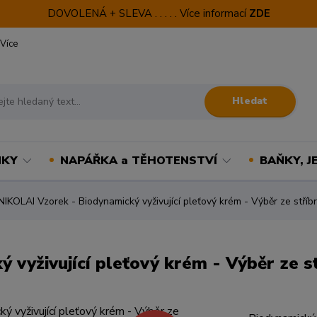
DOVOLENÁ + SLEVA . . . . . Více informací
ZDE
Více
Hledat
NKY
NAPÁŘKA a TĚHOTENSTVÍ
BAŇKY, J
NIKOLAI Vzorek - Biodynamický vyživující pleťový krém - Výběr ze stří
 vyživující pleťový krém - Výběr ze s