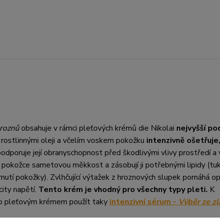
hroznů
obsahuje v rámci pleťových krémů die Nikolai
nejvyšší pod
i rostlinnými oleji a včelím voskem pokožku
intenzivně ošetřuje
podporuje její obranyschopnost před škodlivými vlivy prostředí a
í pokožce sametovou měkkost a zásobují ji potřebnými lipidy (tuk
rnutí pokožky). Zvlhčující výtažek z hroznových slupek pomáhá 
city napětí.
Tento krém je vhodný pro všechny typy pleti.
K
mto pleťovým krémem použít taky
intenzivní sérum -
Výběr ze zl