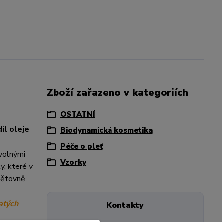
Zboží zařazeno v kategoriích
OSTATNÍ
íl oleje
Biodynamická kosmetika
,
Péče o pleť
 volnými
Vzorky
y, které v
opětovně
atých
Kontakty