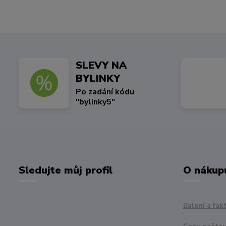
SLEVY NA
BYLINKY
Po zadání kódu
"bylinky5"
Sledujte můj profil
O nákup
Balení a fak