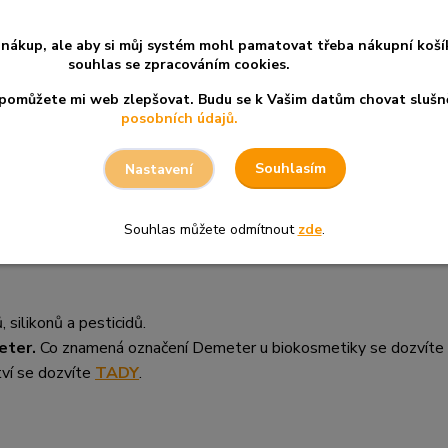
vosti, ale také jako cestovní balení.
nákup, ale aby si můj systém mohl pamatovat třeba nákupní koší
souhlas se zpracováním cookies.
a pomůžete mi web zlepšovat. Budu se k Vašim datům chovat slušn
ávají jí pružnost
posobních údajů.
ku
á ji přirozený zdravý vzhled
Souhlasím
Nastavení
Souhlas můžete odmítnout
zde
.
 silikonů a pesticidů.
eter.
Co znamená označení Demeter u biokosmetiky se dozvíte
tví se dozvíte
TADY
.