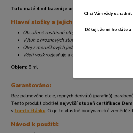
Toto malé 4 ml balení je určeno k otestování snášenli
Chci Vám vždy usnadnit 
Hlavní složky a jejich účinek:
Děkuji, že mi ho dáte 
Obsažené rostlinné oleje
vyživují náročnou pleť a dod
Výluh z hroznových slupek
zvlhčuje a posiluje pokož
Olej z meruňkových jader
rozjasňuje pokožku a dodáv
Včelí vosk
rozjasňuje a ochraňuje pokožku
Objem:
5 ml
Garantováno:
Bez palmového oleje, ropných derivátů (parafinů), parabenů,
Tento produkt obdržel
nejvyšší stupeň certifikace Dem
v
tomto článku
. Co je to vlastně biodynamické zeměděls
Návod k použití: