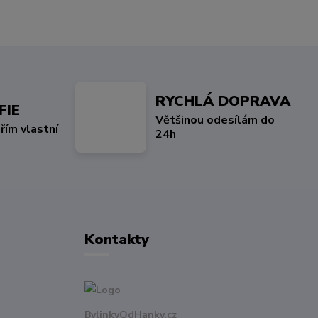
RYCHLÁ DOPRAVA
FIE
Většinou odesílám do
řím vlastní
24h
Kontakty
BylinkyOdHanky.cz