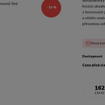
Biodynamický 
hroznů obsahu
- 10 %
z hroznových j
a včelím voske
přirozenou och
Sleva kon
Dostupnost
Cena před sl
162
134 Kč