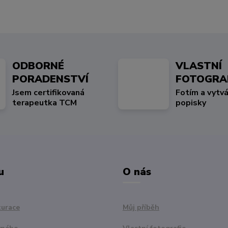
ODBORNÉ
VLASTNÍ
PORADENSTVÍ
FOTOGRA
Jsem certifikovaná
Fotím a vytvá
terapeutka TCM
popisky
u
O nás
turace
Můj příběh