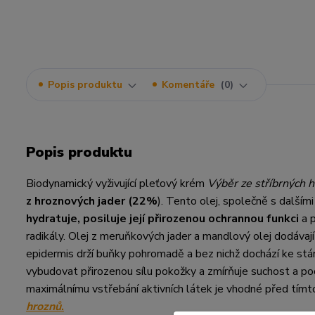
Popis produktu
Komentáře
0
Popis produktu
Biodynamický vyživující pleťový krém
Výběr ze stříbrných 
z hroznových jader (22%
). Tento olej, společně s dalším
hydratuje, posiluje její přirozenou ochrannou funkci
a 
radikály. Olej z meruňkových jader a mandlový olej dodávaj
epidermis drží buňky pohromadě a bez nichž dochází ke stá
vybudovat přirozenou sílu pokožky a zmírňuje suchost a po
maximálnímu vstřebání aktivních látek je vhodné před tí
hroznů
.