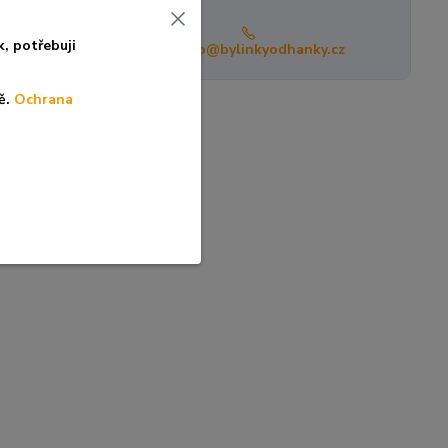
k, po
třebuji
info@bylinkyodhanky.cz
ě.
Ochrana