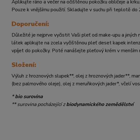
Aplikujte ráno a večer na očištěnou pokožku obličeje a krku
Pouze k vnějšímu použití. Skladujte v suchu při teplotě d
Doporučení:
Důležité je nejprve vyčistit Vaši pleť od make-upu a jiných 
látek aplikujte na zcela vyčištěnou pleť deset kapek intenz
vpíjet do pokožky. Poté nanášejte pleťový krém v menším 
Složení:
Výluh z hroznových slupek**, olej z hroznových jader**, ma
(bez palmového oleje), olej z meruňkových jader*, včelí vo
*
bio surovina
** surovina pocházející z
biodynamického zemědělství