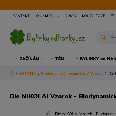
KONTAKT
O NÁKUPU
O NÁS
KONZULTACE
ZAČÍNÁM
TČM
BYLINKY od HA
OSTATNÍ
Biodynamická kosmetika
Vzorky
Die 
Die NIKOLAI Vzorek - Biodynamický