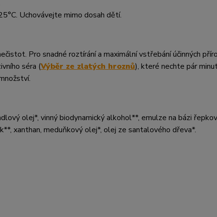
.
o 25°C. Uchovávejte mimo dosah dětí.
nečistot. Pro snadné roztírání a maximální vstřebání účinných přír
ivního séra (
Výběr ze zlatých hroznů
), které nechte pár minu
množství.
ndlový olej*, vinný biodynamický alkohol**, emulze na bázi řepko
sk**, xanthan, meduňkový olej*, olej ze santalového dřeva*.