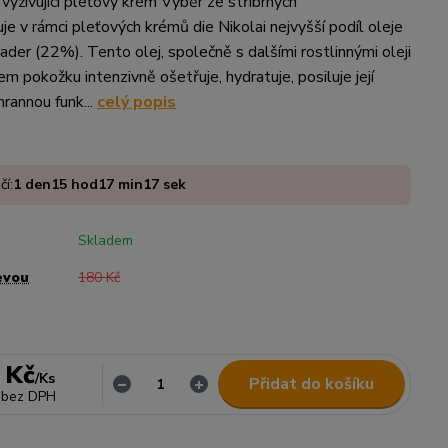
vyživující pleťový krém Výběr ze stříbrných
je v rámci pleťových krémů die Nikolai nejvyšší podíl oleje
ader (22%). Tento olej, společně s dalšími rostlinnými oleji
m pokožku intenzivně ošetřuje, hydratuje, posiluje její
rannou funk...
celý popis
čí:
1
den
15
hod
17
min
16
sek
Skladem
evou
180 Kč
 Kč
/
Ks
Přidat do košíku
bez DPH