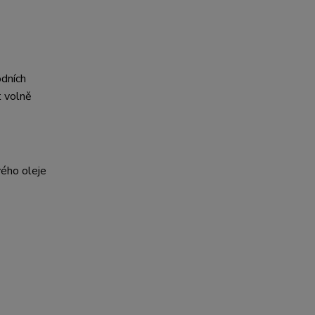
odních
t volně
vého oleje