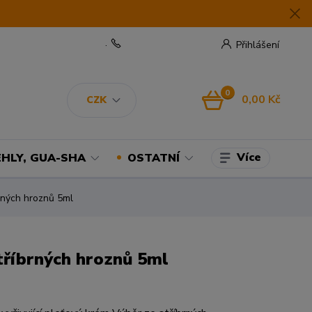
.
Přihlášení
0
0,00 Kč
CZK
Více
EHLY, GUA-SHA
OSTATNÍ
brných hroznů 5ml
tříbrných hroznů 5ml