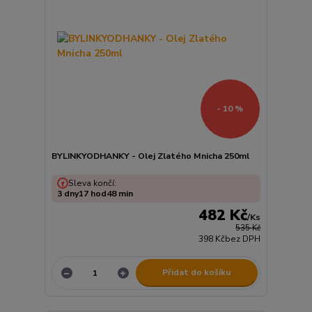
- 10 %
BYLINKYODHANKY - Olej Zlatého Mnicha 250ml
Sleva končí:
3
dny
17
hod
48
min
482 Kč
/
Ks
535 Kč
398 Kč
bez DPH
Přidat do košíku