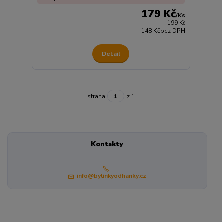
179 Kč
/
Ks
199 Kč
148 Kč
bez DPH
Detail
strana
z 1
Kontakty
info@bylinkyodhanky.cz