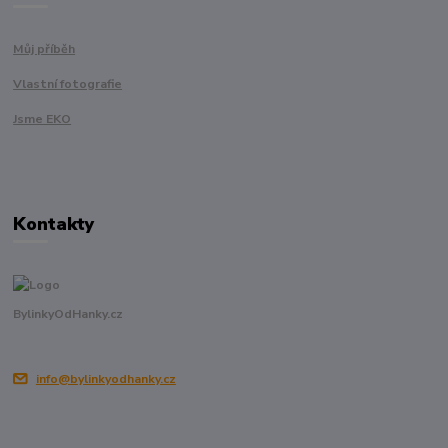
Můj příběh
Vlastní fotografie
Jsme EKO
Kontakty
BylinkyOdHanky.cz
info@bylinkyodhanky.cz