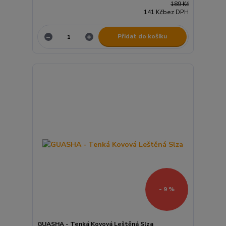
189 Kč
141 Kč
bez DPH
Přidat do košíku
- 9 %
GUASHA - Tenká Kovová Leštěná Slza