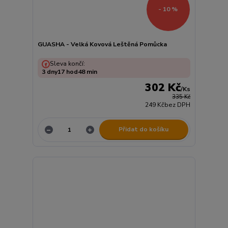
- 10 %
GUASHA - Velká Kovová Leštěná Pomůcka
Sleva končí:
3
dny
17
hod
48
min
302 Kč
/
Ks
335 Kč
249 Kč
bez DPH
Přidat do košíku