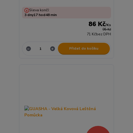
Sleva končí:
3
dny
17
hod
48
min
86 Kč
/
Ks
95 Kč
71 Kč
bez DPH
Přidat do košíku