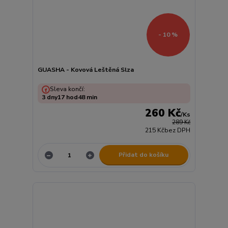
- 10 %
GUASHA - Kovová Leštěná Slza
Sleva končí:
3
dny
17
hod
48
min
260 Kč
/
Ks
289 Kč
215 Kč
bez DPH
Přidat do košíku