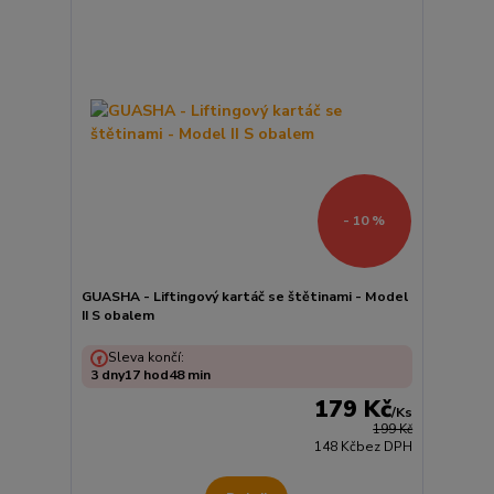
- 10 %
GUASHA - Liftingový kartáč se štětinami - Model
II S obalem
Sleva končí:
3
dny
17
hod
48
min
179 Kč
/
Ks
199 Kč
148 Kč
bez DPH