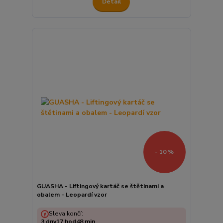
Detail
- 10 %
GUASHA - Liftingový kartáč se štětinami a
obalem - Leopardí vzor
Sleva končí:
3
dny
17
hod
48
min