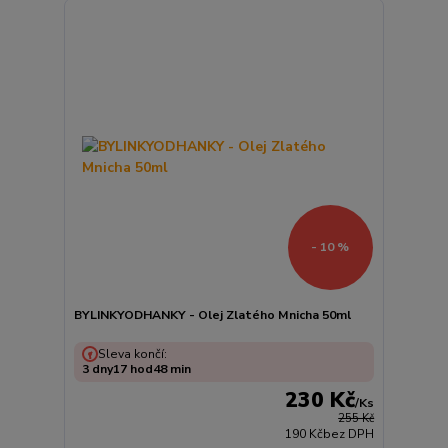
- 10 %
BYLINKYODHANKY - Olej Zlatého Mnicha 50ml
Sleva končí:
3
dny
17
hod
48
min
230 Kč
/
Ks
255 Kč
190 Kč
bez DPH