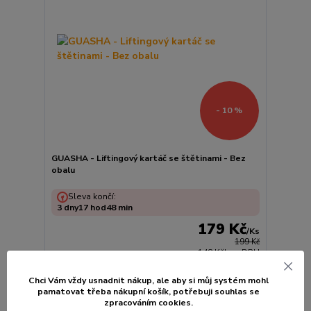
- 10 %
GUASHA - Liftingový kartáč se štětinami - Bez
obalu
Sleva končí:
3
dny
17
hod
48
min
179 Kč
/
Ks
199 Kč
148 Kč
bez DPH
Chci Vám vždy usnadnit nákup, ale aby si můj systém mohl
Přidat do košíku
pamatovat třeba nákupní košík, po
třebuji souhlas se
zpracováním cookies.