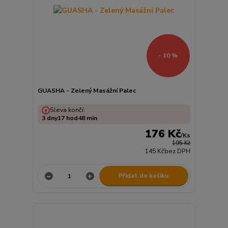
- 10 %
GUASHA - Zelený Masážní Palec
Sleva končí:
3
dny
17
hod
48
min
176 Kč
/
Ks
195 Kč
145 Kč
bez DPH
Přidat do košíku