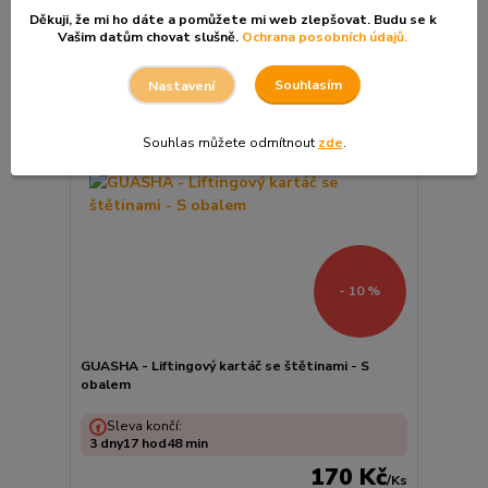
Děkuji, že mi ho dáte a pomůžete mi web zlepšovat. Budu se k
Vašim datům chovat slušně.
Ochrana posobních údajů.
Souhlasím
Nastavení
Souhlas můžete odmítnout
zde
.
- 10 %
GUASHA - Liftingový kartáč se štětinami - S
obalem
Sleva končí:
3
dny
17
hod
48
min
170 Kč
/
Ks