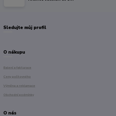
Sledujte můj profil
O nákupu
Balení a fakturace
Ceny poštovného
Výměna a reklamace
Obchodní podmínky
O nás