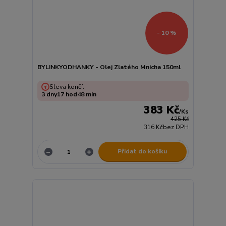
- 10 %
BYLINKYODHANKY - Olej Zlatého Mnicha 150ml
Sleva končí:
3
dny
17
hod
48
min
383 Kč
/
Ks
425 Kč
316 Kč
bez DPH
Přidat do košíku