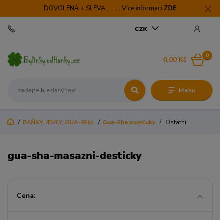
DOVOLENÁ + SLEVA . . . . . Více informací
ZDE
CZK
0
0,00 Kč
Menu
BAŇKY, JEHLY, GUA-SHA
Gua-Sha pomůcky
Ostatní
gua-sha-masazni-desticky
Cena: