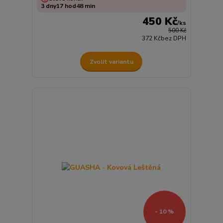
3
dny
17
hod
48
min
450 Kč
/
ks
500 Kč
372 Kč
bez DPH
Zvolit variantu
- 10 %