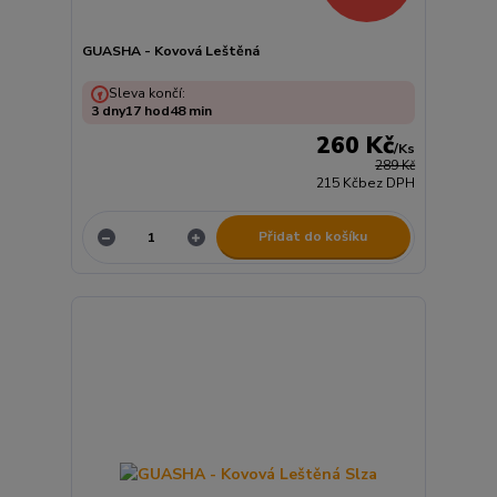
GUASHA - Kovová Leštěná
Sleva končí:
3
dny
17
hod
48
min
260 Kč
/
Ks
289 Kč
215 Kč
bez DPH
Přidat do košíku