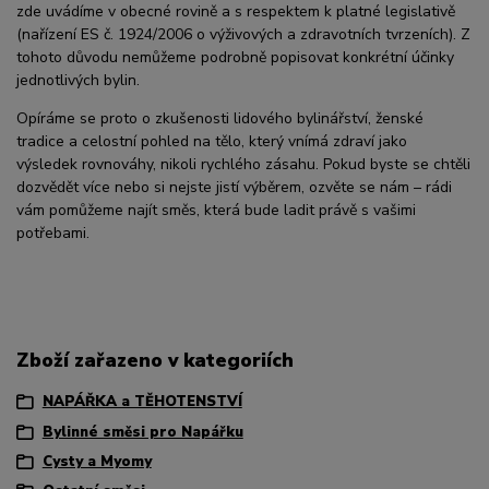
zde uvádíme v obecné rovině a s respektem k platné legislativě
(nařízení ES č. 1924/2006 o výživových a zdravotních tvrzeních). Z
tohoto důvodu nemůžeme podrobně popisovat konkrétní účinky
jednotlivých bylin.
Opíráme se proto o zkušenosti lidového bylinářství, ženské
tradice a celostní pohled na tělo, který vnímá zdraví jako
výsledek rovnováhy, nikoli rychlého zásahu. Pokud byste se chtěli
dozvědět více nebo si nejste jistí výběrem, ozvěte se nám – rádi
vám pomůžeme najít směs, která bude ladit právě s vašimi
potřebami.
Zboží zařazeno v kategoriích
NAPÁŘKA a TĚHOTENSTVÍ
Bylinné směsi pro Napářku
Cysty a Myomy