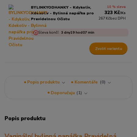
10 % sleva
BYLINKYODHANKY - Kdykoliv,
323 Kč
/
Ks
Kdekoliv - Bylinná napářka pro
267 Kč
bez DPH
Pravidelnou Očistu
Sleva končí:
3
dny
19
hod
07
min
Zvolit variantu
Popis produktu
Komentáře
0
Doporučuju
1
Popis produktu
Vaginální bylinná napářka Pravidelná