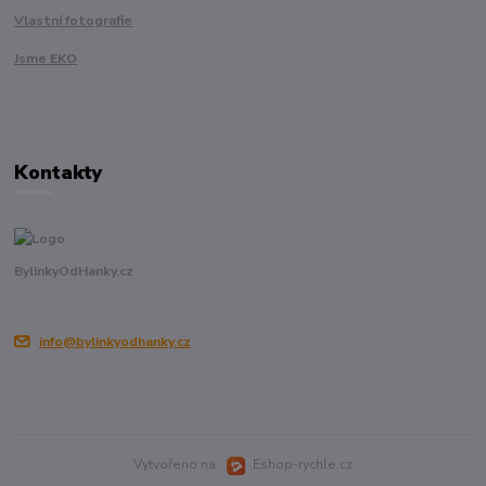
Vlastní fotografie
Jsme EKO
Kontakty
BylinkyOdHanky.cz
info@bylinkyodhanky.cz
Vytvořeno na
Eshop-rychle.cz