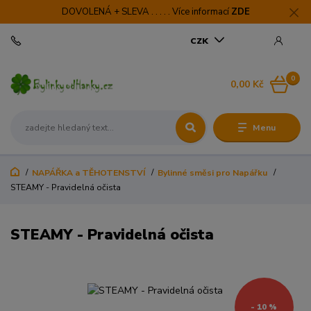
DOVOLENÁ + SLEVA . . . . . Více informací
ZDE
CZK
0
0,00 Kč
Menu
NAPÁŘKA a TĚHOTENSTVÍ
Bylinné směsi pro Napářku
STEAMY - Pravidelná očista
STEAMY - Pravidelná očista
- 10 %