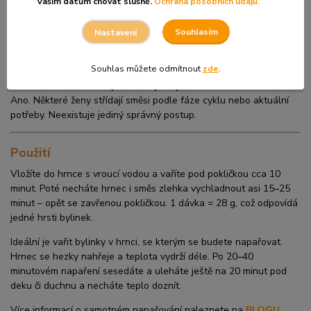
Vašim datům chovat slušně.
Ochrana posobních údajů.
Kdy napářku raději nepoužívat?
Napářka se obvykle nedoporučuje během menstruace, v
Souhlasím
Nastavení
těhotenství, při akutních zánětech nebo krátce po operačních
zákrocích.
Souhlas můžete odmítnout
zde
.
Mohu střídat různé bylinné napářky?
Ano. Některé ženy střídají směsi podle fáze cyklu nebo aktuální
potřeby. Neexistuje jediný správný postup.
Použití
Vložíte do hrnce s vroucí vodou a vaříte pod pokličkou cca 10
minut. Poté necháte hrnec i směs zlehka vychladnout asi 15–25
minut – opět se zavřenou pokličkou. 1 dávka = 28 g, což odpovídá
jedné hrsti bylinek.
Ideální je vařit bylinky v hrnci, se kterým se budete napařovat.
Hrnec se hezky nahřeje a teplota vydrží déle. Po 20–40
minutovém napaření sesedáte a uleháte ještě na 20 minut pod
deku či duchnu a necháte teplo doznít.
Více informací o samotném napařování naleznete na
BLOGU
.