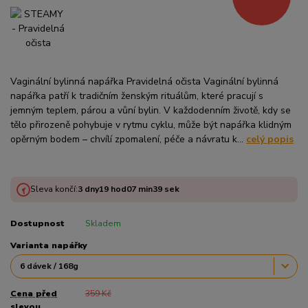
Vaginální bylinná napářka Pravidelná očista Vaginální bylinná
napářka patří k tradičním ženským rituálům, které pracují s
jemným teplem, párou a vůní bylin. V každodenním životě, kdy se
tělo přirozeně pohybuje v rytmu cyklu, může být napářka klidným
opěrným bodem – chvílí zpomalení, péče a návratu k...
celý popis
Sleva končí:
3
dny
19
hod
07
min
38
sek
Dostupnost
Skladem
Varianta napářky
Cena před
359 Kč
slevou