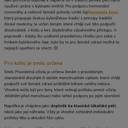
Jako přirozený doplněk k napářce se v tradiční ženské péči často
využívá i práce s bylinami vnitřně. Pro podporu hormonální
rovnováhy a celkové ženské pohody vznikl čaj
Harmonie ženy
,
který propojuje českou bylinářskou tradici s principy tradiční
čínské medicíny. Je určen ženám, které chtějí své tělo podpořit
dlouhodobě, v klidu a bez zbytečného zásahového přístupu. A
popravdě – kdyby šlo uzákonit pravidelnou chvilku pro sebe s
hrnkem bylinkového čaje, bylo by to pro ženské zdraví možná to
nejlepší opatření ze všech. 😊
Pro koho je směs určena
Směs Pravidelná očista je určena ženám s pravidelným,
standardně dlouhým či delším menstruačním cyklem, které chtějí
podpořit své ženské zdraví průběžně během celého měsíce.
Vhodná může být pro ženy, které vnímají potřebu jemné očisty,
zklidnění před menstruací nebo lehké podpory po jejím skončení.
Napářka je chápána jako
doplněk ke klasické lékařské péči
,
nikoli jako její náhrada. Vždy je vhodné zohlednit individuální
potřeby těla a aktuální fázi cyklu.