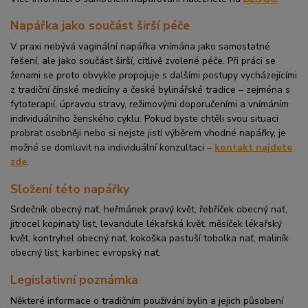
Napářka jako součást širší péče
V praxi nebývá vaginální napářka vnímána jako samostatné
řešení, ale jako součást širší, citlivě zvolené péče. Při práci se
ženami se proto obvykle propojuje s dalšími postupy vycházejícími
z tradiční čínské medicíny a české bylinářské tradice – zejména s
fytoterapií, úpravou stravy, režimovými doporučeními a vnímáním
individuálního ženského cyklu. Pokud byste chtěli svou situaci
probrat osobněji nebo si nejste jistí výběrem vhodné napářky, je
možné se domluvit na individuální konzultaci –
kontakt najdete
zde
.
Složení této napářky
Srdečník obecný nať, heřmánek pravý květ, řebříček obecný nať,
jitrocel kopinatý list, levandule lékařská květ, měsíček lékařský
květ, kontryhel obecný nať, kokoška pastuší tobolka nať, maliník
obecný list, karbinec evropský nať.
Legislativní poznámka
Některé informace o tradičním používání bylin a jejich působení