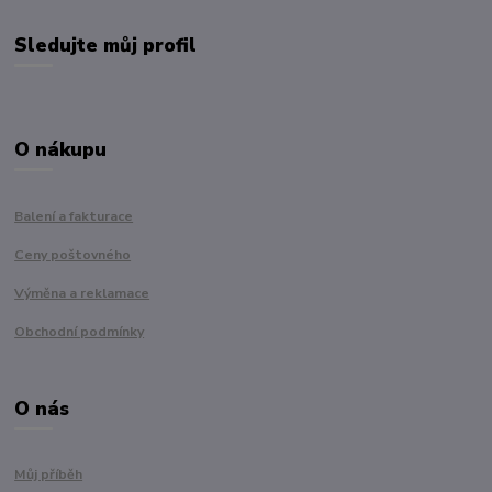
Sledujte můj profil
O nákupu
Balení a fakturace
Ceny poštovného
Výměna a reklamace
Obchodní podmínky
O nás
Můj příběh