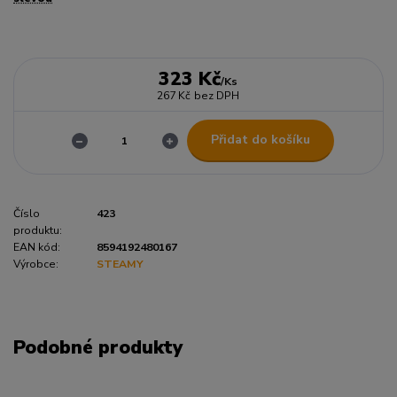
323 Kč
/
Ks
267 Kč
bez DPH
Přidat do košíku
Číslo
423
produktu:
EAN kód:
8594192480167
Výrobce:
STEAMY
Podobné produkty