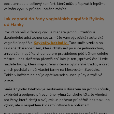
pocit lehkosti a celkový komfort, který může přispívat k lepšímu
vnímání cyklu v průběhu celého měsíce.
Jak zapadá do řady vaginálních napářek Bylinky
od Hanky
Pokud při péči o ženský cyklus hledáte jemnou, tradiční a
dlouhodobě udržitelnou cestu, může vám být blízká i autorská
vaginální napářka
Kdykoliv, kdekoliv
.
Tato směs vznikla na
základě zkušeností žen, které chtěly mít po ruce jednoduchou,
univerzální napářku vhodnou pro pravidelnou péči během celého
měsíce – bez složitého přemýšlení, kdy je ten „správný čas“. I zde
najdete byliny, které mají kořeny v české bylinářské tradici, a část
z nich pochází z naší vlastní farmy na Moravském Slovácku.
Takže v každém balení je opět kousek slunce, půdy a trpělivé
práce.
Směs Kdykoliv, kdekoliv je sestavena s důrazem na jemnou očistu,
zklidnění a podporu přirozeného rytmu ženského těla. Je vhodná
pro ženy, které chtějí o svůj cyklus pečovat průběžně, bez tlaku na
výkon, ale s respektem k vlastní citlivosti a potřebám.