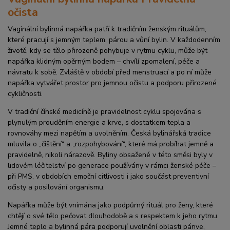
očista
Vaginální bylinná napářka patří k tradičním ženským rituálům,
které pracují s jemným teplem, párou a vůní bylin. V každodenním
životě, kdy se tělo přirozeně pohybuje v rytmu cyklu, může být
napářka klidným opěrným bodem – chvílí zpomalení, péče a
návratu k sobě. Zvláště v období před menstruací a po ní může
napářka vytvářet prostor pro jemnou očistu a podporu přirozené
cykličnosti.
V tradiční čínské medicíně je pravidelnost cyklu spojována s
plynulým prouděním energie a krve, s dostatkem tepla a
rovnováhy mezi napětím a uvolněním. Česká bylinářská tradice
mluvila o „čištění“ a „rozpohybování“, které má probíhat jemně a
pravidelně, nikoli nárazově. Byliny obsažené v této směsi byly v
lidovém léčitelství po generace používány v rámci ženské péče –
při PMS, v obdobích emoční citlivosti i jako součást preventivní
očisty a posilování organismu.
Napářka může být vnímána jako podpůrný rituál pro ženy, které
chtějí o své tělo pečovat dlouhodobě a s respektem k jeho rytmu.
Jemné teplo a bylinná pára podporují uvolnění oblasti pánve,