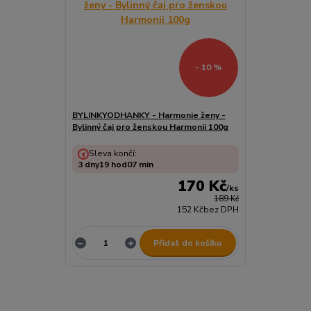
- 10 %
BYLINKYODHANKY - Harmonie ženy -
Bylinný čaj pro ženskou Harmonii 100g
Sleva končí:
3
dny
19
hod
07
min
170 Kč
/
ks
189 Kč
152 Kč
bez DPH
Přidat do košíku