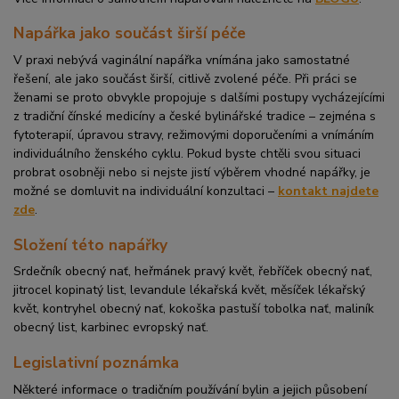
Napářka jako součást širší péče
V praxi nebývá vaginální napářka vnímána jako samostatné
řešení, ale jako součást širší, citlivě zvolené péče. Při práci se
ženami se proto obvykle propojuje s dalšími postupy vycházejícími
z tradiční čínské medicíny a české bylinářské tradice – zejména s
fytoterapií, úpravou stravy, režimovými doporučeními a vnímáním
individuálního ženského cyklu. Pokud byste chtěli svou situaci
probrat osobněji nebo si nejste jistí výběrem vhodné napářky, je
možné se domluvit na individuální konzultaci –
kontakt najdete
zde
.
Složení této napářky
Srdečník obecný nať, heřmánek pravý květ, řebříček obecný nať,
jitrocel kopinatý list, levandule lékařská květ, měsíček lékařský
květ, kontryhel obecný nať, kokoška pastuší tobolka nať, maliník
obecný list, karbinec evropský nať.
Legislativní poznámka
Některé informace o tradičním používání bylin a jejich působení