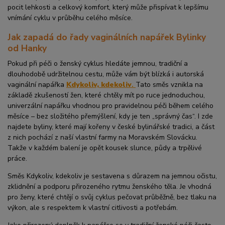
pocit lehkosti a celkový komfort, který může přispívat k lepšímu
vnímání cyklu v průběhu celého měsíce.
Jak zapadá do řady vaginálních napářek Bylinky
od Hanky
Pokud při péči o ženský cyklus hledáte jemnou, tradiční a
dlouhodobě udržitelnou cestu, může vám být blízká i autorská
vaginální napářka
Kdykoliv, kdekoliv
.
Tato směs vznikla na
základě zkušeností žen, které chtěly mít po ruce jednoduchou,
univerzální napářku vhodnou pro pravidelnou péči během celého
měsíce – bez složitého přemýšlení, kdy je ten „správný čas“. I zde
najdete byliny, které mají kořeny v české bylinářské tradici, a část
z nich pochází z naší vlastní farmy na Moravském Slovácku.
Takže v každém balení je opět kousek slunce, půdy a trpělivé
práce.
Směs Kdykoliv, kdekoliv je sestavena s důrazem na jemnou očistu,
zklidnění a podporu přirozeného rytmu ženského těla. Je vhodná
pro ženy, které chtějí o svůj cyklus pečovat průběžně, bez tlaku na
výkon, ale s respektem k vlastní citlivosti a potřebám.