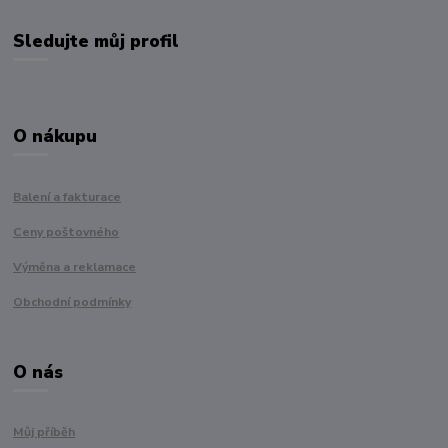
Sledujte můj profil
O nákupu
Balení a fakturace
Ceny poštovného
Výměna a reklamace
Obchodní podmínky
O nás
Můj příběh