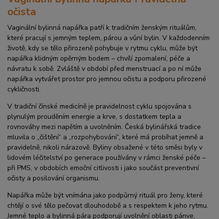
očista
Vaginální bylinná napářka patří k tradičním ženským rituálům,
které pracují s jemným teplem, párou a vůní bylin. V každodenním
životě, kdy se tělo přirozeně pohybuje v rytmu cyklu, může být
napářka klidným opěrným bodem – chvílí zpomalení, péče a
návratu k sobě. Zvláště v období před menstruací a po ní může
napářka vytvářet prostor pro jemnou očistu a podporu přirozené
cykličnosti.
V tradiční čínské medicíně je pravidelnost cyklu spojována s
plynulým prouděním energie a krve, s dostatkem tepla a
rovnováhy mezi napětím a uvolněním. Česká bylinářská tradice
mluvila o „čištění“ a „rozpohybování“, které má probíhat jemně a
pravidelně, nikoli nárazově. Byliny obsažené v této směsi byly v
lidovém léčitelství po generace používány v rámci ženské péče –
při PMS, v obdobích emoční citlivosti i jako součást preventivní
očisty a posilování organismu.
Napářka může být vnímána jako podpůrný rituál pro ženy, které
chtějí o své tělo pečovat dlouhodobě a s respektem k jeho rytmu.
Jemné teplo a bylinná pára podporují uvolnění oblasti pánve,