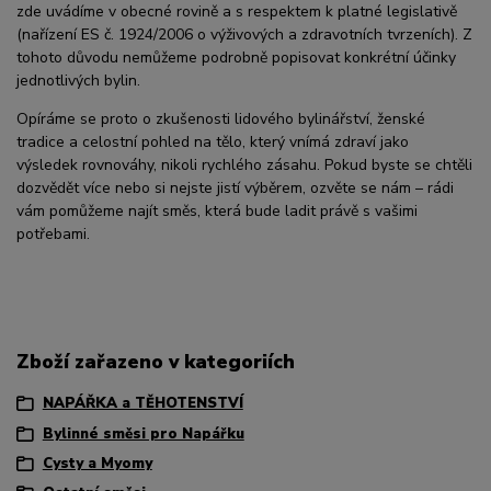
zde uvádíme v obecné rovině a s respektem k platné legislativě
(nařízení ES č. 1924/2006 o výživových a zdravotních tvrzeních). Z
tohoto důvodu nemůžeme podrobně popisovat konkrétní účinky
jednotlivých bylin.
Opíráme se proto o zkušenosti lidového bylinářství, ženské
tradice a celostní pohled na tělo, který vnímá zdraví jako
výsledek rovnováhy, nikoli rychlého zásahu. Pokud byste se chtěli
dozvědět více nebo si nejste jistí výběrem, ozvěte se nám – rádi
vám pomůžeme najít směs, která bude ladit právě s vašimi
potřebami.
Zboží zařazeno v kategoriích
NAPÁŘKA a TĚHOTENSTVÍ
Bylinné směsi pro Napářku
Cysty a Myomy