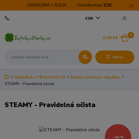
DOVOLENÁ + SLEVA . . . . . Více informací
ZDE
CZK
0
0,00 Kč
Menu
NAPÁŘKA a TĚHOTENSTVÍ
Bylinné směsi pro Napářku
STEAMY - Pravidelná očista
STEAMY - Pravidelná očista
- 10 %