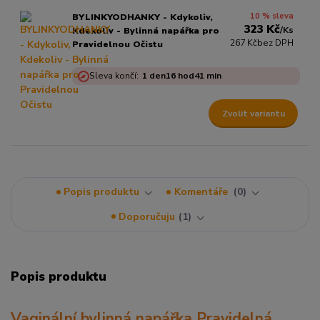
10 % sleva
BYLINKYODHANKY - Kdykoliv,
323 Kč
/
Ks
Kdekoliv - Bylinná napářka pro
267 Kč
bez DPH
Pravidelnou Očistu
Sleva končí:
1
den
16
hod
41
min
Zvolit variantu
Popis produktu
Komentáře
0
Doporučuju
1
Popis produktu
Vaginální bylinná napářka Pravidelná