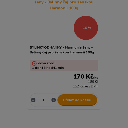
- 10 %
BYLINKYODHANKY - Harmonie ženy -
Bylinný čaj pro ženskou Harmonii 100g
Sleva končí:
1
den
16
hod
41
min
170 Kč
/
ks
189 Kč
152 Kč
bez DPH
Přidat do košíku