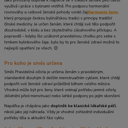
Jako přirozený doplněk k napářce se v tradiční ženské péči často
využívá i práce s bylinami vnitřně. Pro podporu hormonální
rovnováhy a celkové ženské pohody vznikl čaj
Harmonie ženy
,
který propojuje českou bylinářskou tradici s principy tradiční
čínské medicíny. Je určen ženám, které chtějí své tělo podpořit
dlouhodobě, v klidu a bez zbytečného zásahového přístupu. A
popravdě – kdyby šlo uzákonit pravidelnou chvilku pro sebe s
hrnkem bylinkového čaje, bylo by to pro ženské zdraví možná to
nejlepší opatření ze všech. 😊
Pro koho je směs určena
Směs Pravidelná očista je určena ženám s pravidelným,
standardně dlouhým či delším menstruačním cyklem, které chtějí
podpořit své ženské zdraví průběžně během celého měsíce.
Vhodná může být pro ženy, které vnímají potřebu jemné očisty,
zklidnění před menstruací nebo lehké podpory po jejím skončení.
Napářka je chápána jako
doplněk ke klasické lékařské péči
,
nikoli jako její náhrada. Vždy je vhodné zohlednit individuální
potřeby těla a aktuální fázi cyklu.