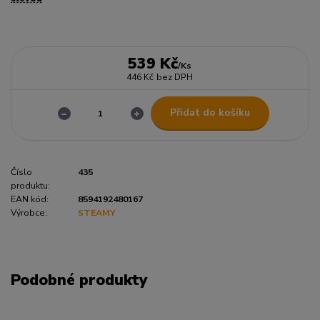
539 Kč
/
Ks
446 Kč
bez DPH
Přidat do košíku
Číslo
435
produktu:
EAN kód:
8594192480167
Výrobce:
STEAMY
Podobné produkty