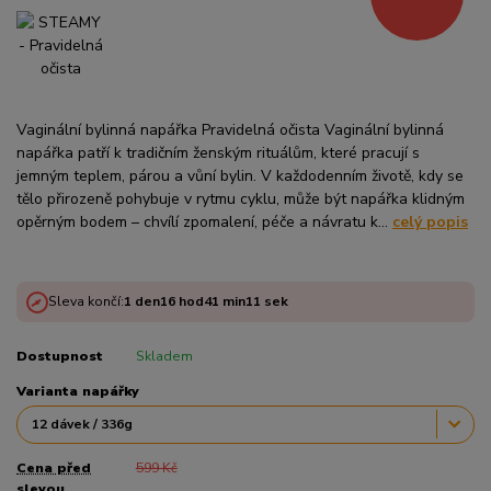
Vaginální bylinná napářka Pravidelná očista Vaginální bylinná
napářka patří k tradičním ženským rituálům, které pracují s
jemným teplem, párou a vůní bylin. V každodenním životě, kdy se
tělo přirozeně pohybuje v rytmu cyklu, může být napářka klidným
opěrným bodem – chvílí zpomalení, péče a návratu k...
celý popis
Sleva končí:
1
den
16
hod
41
min
11
sek
Dostupnost
Skladem
Varianta napářky
Cena před
599 Kč
slevou