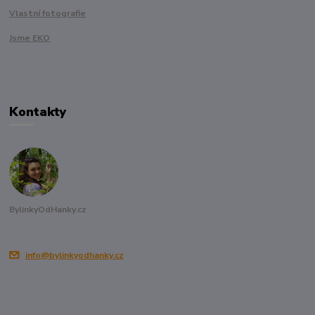
Vlastní fotografie
Jsme EKO
Kontakty
BylinkyOdHanky.cz
info@bylinkyodhanky.cz