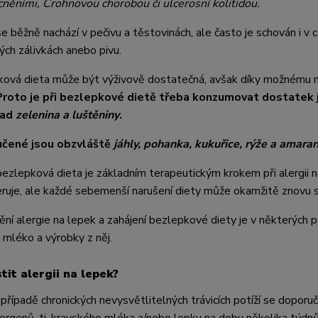
ěními, Crohnovou chorobou či ulcerosní kolitidou.
e běžně nachází v pečivu a těstovinách, ale často je schován i v c
ých zálivkách anebo pivu.
ová dieta může být výživově dostatečná, avšak díky možnému nižš
Proto je při bezlepkové dietě třeba konzumovat dostatek ji
lad
zelenina a luštěniny
.
čené jsou obzvláště
jáhly, pohanka, kukuřice, rýže a amara
bezlepková dieta je základním terapeutickým krokem při alergii na
ruje, ale každé sebemenší narušení diety může okamžitě znovu stře
tění alergie na lepek a zahájení bezlepkové diety je v některýc
 mléko a výrobky z něj.
stit alergii na lepek?
 případě chronických nevysvětlitelných trávicích potíží se doporu