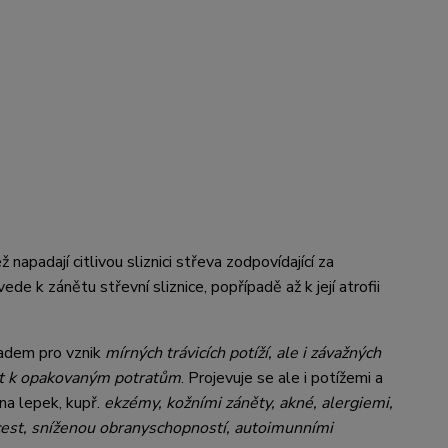
 napadají citlivou sliznici střeva zodpovídající za
de k zánětu střevní sliznice, popřípadě až k její atrofii
ladem pro vznik
mírných trávicích potíží, ale i závažných
st k opakovaným potratům
. Projevuje se ale i potížemi a
 na lepek, kupř.
ekzémy, kožními záněty, akné, alergiemi,
est, sníženou obranyschopností, autoimunními