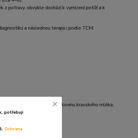
 (cca 4–6).
k z potravy, obvykle dochází k vymizení potíží a k
diagnostiku a následnou terapii i podle TCM:
lergie na lepek, alergie na bílkovinu kravského mléka,
k, po
třebuji
ě.
Ochrana