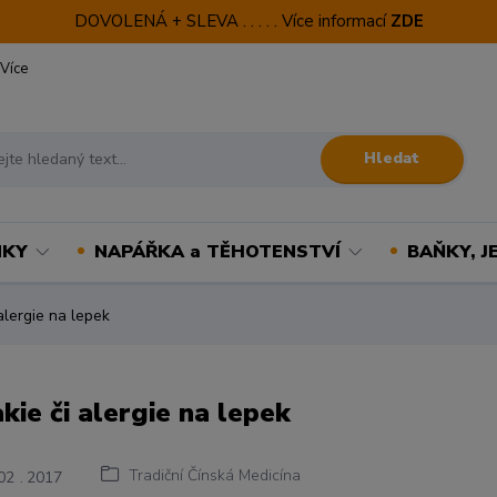
DOVOLENÁ + SLEVA . . . . . Více informací
ZDE
Více
Hledat
NKY
NAPÁŘKA a TĚHOTENSTVÍ
BAŇKY, J
alergie na lepek
akie či alergie na lepek
Tradiční Čínská Medicína
02
2017