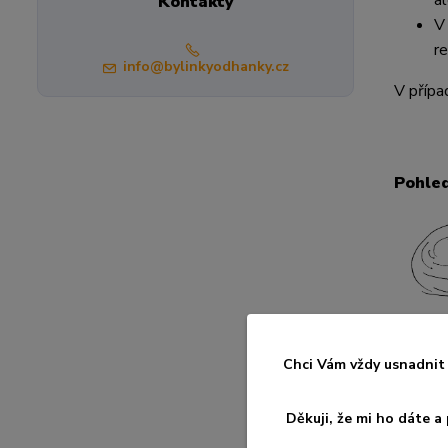
a
Kontakty
V
re
info@bylinkyodhanky.cz
V přípa
Pohled
Chci Vám vždy usnadnit 
Děkuji, že mi ho dáte 