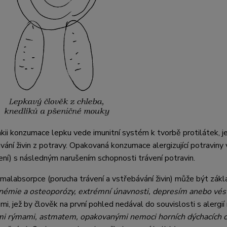
akii konzumace lepku vede imunitní systém k tvorbě protilátek, jež
vání živin z potravy. Opakovaná konzumace alergizující potraviny ve
ní) s následným narušením schopnosti trávení potravin.
 malabsorpce (porucha trávení a vstřebávání živin) může být zák
anémie a osteoporózy, extrémní únavnosti, depresím anebo vé
i, jež by člověk na první pohled nedával do souvislosti s alergií
mi rýmami, astmatem, opakovanými nemoci horních dýchacích c