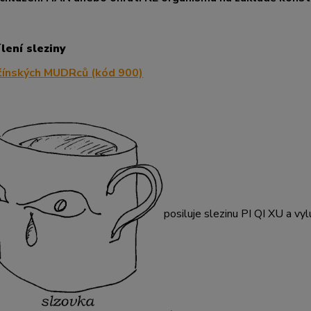
ílení sleziny
čínských MUDRců (kód 900)
posiluje slezinu PI QI XU a vy