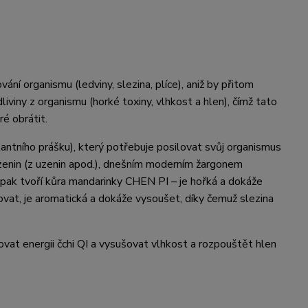
vání organismu (ledviny, slezina, plíce), aniž by přitom
iviny z organismu (horké toxiny, vlhkost a hlen), čímž tato
é obrátit.
antního prášku), který potřebuje posilovat svůj organismus
azenin (z uzenin apod.), dnešním moderním žargonem
pak tvoří kůra mandarinky CHEN PI – je hořká a dokáže
ovat, je aromatická a dokáže vysoušet, díky čemuž slezina
lovat energii čchi QI a vysušovat vlhkost a rozpouštět hlen