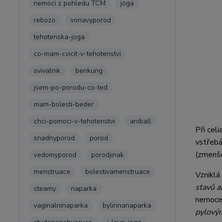
nemoci z pohledu TCM
joga
rebozo
vonavyporod
tehotenska-joga
co-mam-cvicit-v-tehotenstvi
svivalnik
benkung
jsem-po-porodu-co-ted
mam-bolesti-beder
chci-pomoci-v-tehotenstvi
aniball
Při celi
snadnyporod
porod
vstřebá
(zmenše
vedomyporod
porodjinak
menstruace
bolestivamenstruace
Vzniklá
stavů 
steamy
naparka
nemocem
vaginalninaparka
bylinnanaparka
pylový