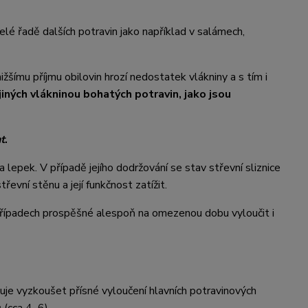
elé řadě dalších potravin jako například v salámech,
ímu příjmu obilovin hrozí nedostatek vlákniny a s tím i
ných vlákninou bohatých potravin, jako jsou
nt
.
 lepek. V případě jejího dodržování se stav střevní sliznice
vní stěnu a její funkčnost zatížit.
h případech prospěšné alespoň na omezenou dobu vyloučit i
čuje vyzkoušet přísné vyloučení hlavních potravinových