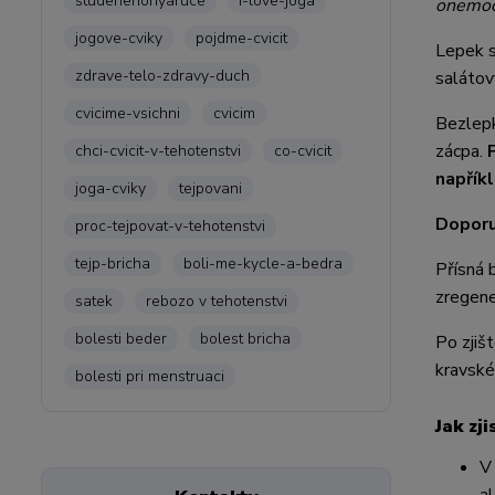
studenenohyaruce
i-love-joga
onemocn
jogove-cviky
pojdme-cvicit
Lepek s
zdrave-telo-zdravy-duch
salátov
cvicime-vsichni
cvicim
Bezlepk
zácpa.
chci-cvicit-v-tehotenstvi
co-cvicit
napřík
joga-cviky
tejpovani
Doporu
proc-tejpovat-v-tehotenstvi
tejp-bricha
boli-me-kycle-a-bedra
Přísná 
zregene
satek
rebozo v tehotenstvi
bolesti beder
bolest bricha
Po zjiš
kravské
bolesti pri menstruaci
Jak zji
V