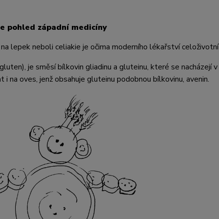
e pohled západní medicíny
 na lepek neboli celiakie je očima moderního lékařství celoživotn
gluten), je směsí bílkovin gliadinu a gluteinu, které se nacházejí 
t i na oves, jenž obsahuje gluteinu podobnou bílkovinu, avenin.