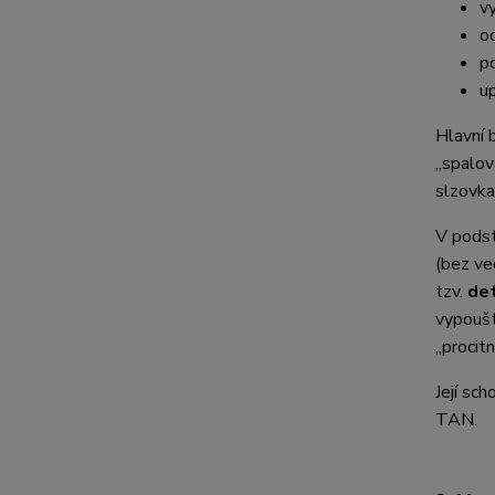
v
o
po
u
Hlavní b
„spalov
slzovka
V podst
(bez ve
tzv.
det
vypoušt
„procitn
Její sc
TAN.