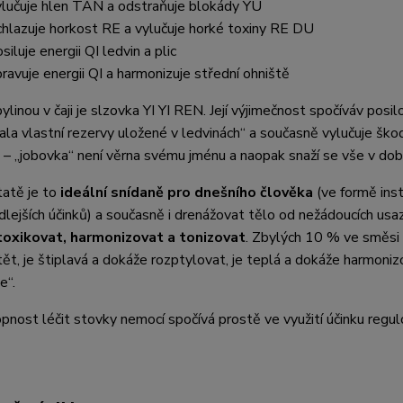
ylučuje hlen TAN a odstraňuje blokády YU
chlazuje horkost RE a vylučuje horké toxiny RE DU
siluje energii QI ledvin a plic
pravuje energii QI a harmonizuje střední ohniště
ylinou v čaji je slzovka YI YI REN. Její výjimečnost spočíváv posilo
ala vlastní rezervy uložené v ledvinách“ a současně vylučuje škodl
 – „jobovka“ není věrna svému jménu a naopak snaží se vše v dobr
atě je to
ideální snídaně pro dnešního člověka
(ve formě inst
dlejších účinků) a současně i drenážovat tělo od nežádoucích us
oxikovat, harmonizovat a tonizovat
. Zbylých 10 % ve směsi 
ět, je štiplavá a dokáže rozptylovat, je teplá a dokáže harmoniz
e“.
hopnost léčit stovky nemocí spočívá prostě ve využití účinku regu