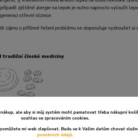
lergenů, tj. kravského mléka a/nebo lepku na dobu několika týdnů
 případě zjištěné alergie na lepek je nutno naprosto vyloučit lepe
generaci střevní sliznice.
dě zájmu o příčinné řešení problému se doporučuje vyzkoušet si 
 tradiční čínské medicíny
Podle tradiční čínské medicíny (TCM) jsou a
nákup, ale aby si můj systém mohl pamatovat třeba nákupní koší
souhlas se zpracováním cookies.
a pomůžete mi web zlepšovat. Budu se k Vašim datům chovat slušn
posobních údajů.