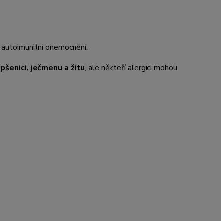
í autoimunitní onemocnění.
v
pšenici, ječmenu a žitu
, ale někteří alergici mohou