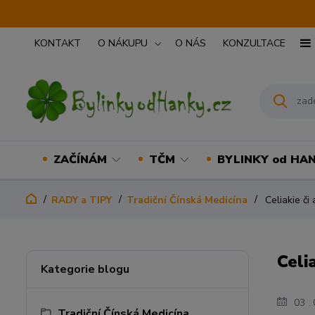
KONTAKT
O NÁKUPU
O NÁS
KONZULTACE
ZAČÍNÁM
TČM
BYLINKY od HA
RADY a TIPY
Tradiční Čínská Medicína
Celiakie či 
Celi
Kategorie blogu
03
Tradiční Čínská Medicína