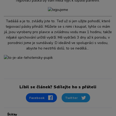
Tejpovací páska by vám měla vyjít k lopatě pánevní.
Tadááá a je to, zvládly jste to. Teď už si jen užijte pohodlí, které
tejpovací pásky přináší. Můžete se s nimi i koupat, tyhle co mám
já, jsou vyrobeny pro plavce a zvládnou vodu max 1 hodinu, takže
nějaké sprchování určitě vydrží. Mě vydrželi 3 dny až k porodu, v
porodnici jsme je sundávaly :D ideálně ve spolupráci s vodou,
abyste ho nestrhli dolů, to se nedělá...
Líbil se článek? Sdílejte ho s přáteli
Facebook
Twitter
Štítky