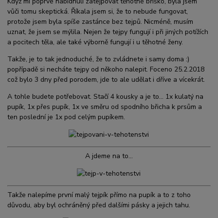
Když mi poprvé nabídnuli zatejpovat těhotné bříško, byla jsem
vůči tomu skeptická. Říkala jsem si, že to nebude fungovat,
protože jsem byla spíše zastánce bez tejpů. Nicméně, musím
uznat, že jsem se mýlila. Nejen že tejpy fungují i při jiných potížích
a pocitech těla, ale také výborně fungují i u těhotné ženy.
Takže, je to tak jednoduché, že to zvládnete i samy doma :)
popřípadě si necháte tejpy od někoho nalepit. Foceno 25.2.2018
což bylo 3 dny před porodem, jde to ale udělat i dříve a vícekrát.
A tohle budete potřebovat. Stačí 4 kousky a je to... 1x kulatý na
pupík, 1x přes pupík, 1x ve směru od spodního břicha k prsům a
ten poslední je 1x pod celým pupíkem.
A jdeme na to...
Takže nalepíme první malý tejpík přímo na pupík a to z toho
důvodu, aby byl ochráněný před dalšími pásky a jejich tahu.