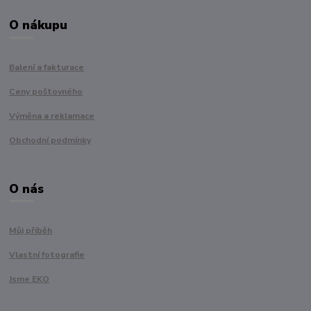
O nákupu
Balení a fakturace
Ceny poštovného
Výměna a reklamace
Obchodní podmínky
O nás
Můj příběh
Vlastní fotografie
Jsme EKO