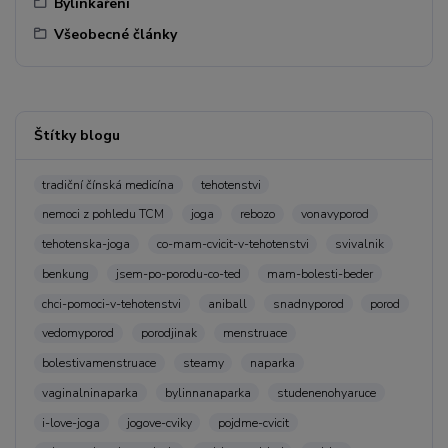
Bylinkaření
Všeobecné články
Štítky blogu
tradiční čínská medicína
tehotenstvi
nemoci z pohledu TCM
joga
rebozo
vonavyporod
tehotenska-joga
co-mam-cvicit-v-tehotenstvi
svivalnik
benkung
jsem-po-porodu-co-ted
mam-bolesti-beder
chci-pomoci-v-tehotenstvi
aniball
snadnyporod
porod
vedomyporod
porodjinak
menstruace
bolestivamenstruace
steamy
naparka
vaginalninaparka
bylinnanaparka
studenenohyaruce
i-love-joga
jogove-cviky
pojdme-cvicit