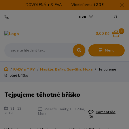
DOVOLENÁ + SLEVA . . . . . Více informací
ZDE
CZK
0
0,00 Kč
Menu
RADY a TIPY
Masáže, Baňky, Gua-Sha, Moxa
Tejpujeme
těhotné bříško
Tejpujeme těhotné bříško
21
12
Masáže, Baňky, Gua-Sha,
Komentáře
2019
Moxa
(0)