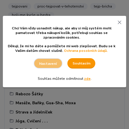
tejpovani
proc-tejpovat-v-tehotenstvi
tejp-bricha
boli-me-kycle-a-bedra
Chci Vám vždy usnadnit nákup, ale aby si můj systém mohl
pamatovat třeba nákupní košík, po
třebuji souhlas se
zpracováním cookies.
Děkuji, že mi ho dáte a pomůžete mi web zlepšovat. Budu se k
Vašim datům chovat slušně.
Ochrana posobních údajů.
Kategorie blogu
Souhlasím
Nastavení
Tradiční Čínská Medicína
Souhlas můžete odmítnout
zde
.
Těhotenství, napářka apod.
Rebozo Šátky
Masáže, Baňky, Gua-Sha, Moxa
Strava a Jídelníček
Jóga, Cvičení . . .