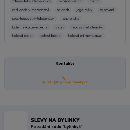
zdrave-telo-zdravy-duch
cvicime-vsichni
cvicim
chci-cvicit-v-tehotenstvi
co-cvicit
joga-cviky
tejpovani
proc-tejpovat-v-tehotenstvi
tejp-bricha
boli-me-kycle-a-bedra
satek
rebozo v tehotenstvi
bolesti beder
bolest bricha
bolesti pri menstruaci
Kontakty
info@bylinkyodhanky.cz
SLEVY NA BYLINKY
Po zadání kódu "bylinky5"